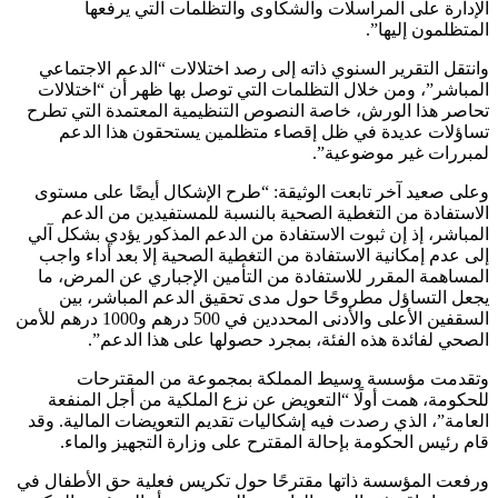
الإدارة على المراسلات والشكاوى والتظلمات التي يرفعها
المتظلمون إليها”.
وانتقل التقرير السنوي ذاته إلى رصد اختلالات “الدعم الاجتماعي
المباشر”، ومن خلال التظلمات التي توصل بها ظهر أن “اختلالات
تحاصر هذا الورش، خاصة النصوص التنظيمية المعتمدة التي تطرح
تساؤلات عديدة في ظل إقصاء متظلمين يستحقون هذا الدعم
لمبررات غير موضوعية”.
وعلى صعيد آخر تابعت الوثيقة: “طرح الإشكال أيضًا على مستوى
الاستفادة من التغطية الصحية بالنسبة للمستفيدين من الدعم
المباشر، إذ إن ثبوت الاستفادة من الدعم المذكور يؤدي بشكل آلي
إلى عدم إمكانية الاستفادة من التغطية الصحية إلا بعد أداء واجب
المساهمة المقرر للاستفادة من التأمين الإجباري عن المرض، ما
يجعل التساؤل مطروحًا حول مدى تحقيق الدعم المباشر، بين
السقفين الأعلى والأدنى المحددين في 500 درهم و1000 درهم للأمن
الصحي لفائدة هذه الفئة، بمجرد حصولها على هذا الدعم”.
وتقدمت مؤسسة وسيط المملكة بمجموعة من المقترحات
للحكومة، همت أولًا “التعويض عن نزع الملكية من أجل المنفعة
العامة”، الذي رصدت فيه إشكاليات تقديم التعويضات المالية. وقد
قام رئيس الحكومة بإحالة المقترح على وزارة التجهيز والماء.
ورفعت المؤسسة ذاتها مقترحًا حول تكريس فعلية حق الأطفال في