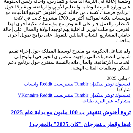
وضعية إعاقة في التربية الدامجة والتمدرس، وأحاله رئيس الحكومة
على وزارة التربية الوطنية والتعليم الأولي والرياضة، ومقترحًا حول
“برنامج فرصة”، كشف من خلاله عزيز أخنوش “توقيع اتفاقيات مع
مؤسسات بنكية لمواكبة أكثر من 1700 مشروع كانت في لائحة
الانتظار، والعمل جار على التفاوض مع مؤسسات بنكية أخرى لهذا
الغرض، مع طلب لوزير الداخلية يهم توجيه الولاة والعمال على إحالة
حاملي المشاريع الشباب القابلين للتمويل على برامج تمويل أخرى
متاحة”.
ولم تتفاعل الحكومة مع مقترح لوسيط المملكة حول إجراء تقييم
شمولي للصعوبات التي واجهت متضرري الحوز في الولوج إلى
الخدمات الارتفاقية، والحال ذاته بالنسبة لمقترح حول برنامج دعم
السكن وتظلمات الفئات الهشة.
4 يناير، 2025
فيسبوك
تويتر
لينكدإن
بينتيريست
واتساب
شاركها
فيسبوك
تويتر
لينكدإن
بينتيريست
مشاركة عبر البريد
طباعة
ثروة أخنوش تتقهقر ب 100 مليون مع بداية عام 2025
فيفا وقطر ...تحرجان "كان 2025" بالمغرب !