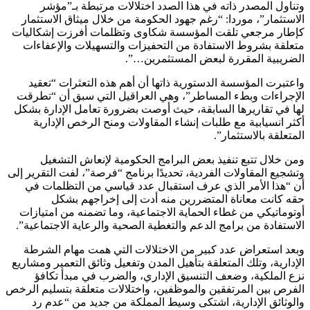
وتناول المصدر ذاته في هذا الصدد اختلالات مرتبطة بـ”مؤشر
الاستثمار”، موردا: “رغم جهود الحكومة من خلال ميثاق الاستثمار
كإطار مرجعي تلقت المؤسسة شكاوى وتظلمات أفرزت إشكاليات
متعلقة بشروط الاستفادة من التحفيزات والتسهيلات والإعفاءات
الضريبية المقررة لبعض المستثمرين…”.
واعتبرت المؤسسة الدستورية ذاتها أن أهم هذه التعثرات “تعقيد
الإجراءات وبطء المساطر”، وهي العراقيل التي سبق أن “تطرقت
لها في تقاريرها السابقة، حيث أوصت بضرورة تعامل الإدارة بشكل
أكثر انسيابية مع طلبات إنشاء المقاولات ومنح الرخص الإدارية
المتعلقة بالاستثمار”.
ومن خلال تتبع تنفيذ بعض البرامج الحكومية لإنعاش التشغيل
وتشجيع المقاولات الفردية، تحديدًا برنامج “فرصة”، لفت التقرير إلى
أن “هذا الأمر الذي عرف استقبال عدد قياسي من التظلمات في
حقه كانت معاناة المتضررين منه أدت إلى إخراجهم بشكل
أوتوماتيكي من غطاء الحماية الاجتماعية، وما تضمنه من امتيازات
الاستفادة من برامج الدعم والتغطية الصحية والرعاية الاجتماعية”.
وبعد استعراض عدد كبير من الاختلالات التي همت مهام الشرطة
الإدارية، وتلك المتعلقة بتأهيل المدن وتفعيل وثائق التعمير ومشاريع
نزع الملكية، وضعف التنسيق الإداري، والضرب في مبدأ تكافؤ
الفرص بين المرتفقين والموظفين، واختلالات متعلقة بتسليم الرخص
والوثائق الإدارية، اشتكى وسيط المملكة من جديد من “عدم رد