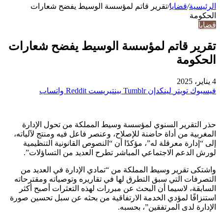
الرئيسية
/
قضايا
/
تقرير قاتم لمؤسسة الوسيط يفضح شعارات
الحكومة
قضايا
تقرير قاتم لمؤسسة الوسيط يفضح شعارات
الحكومة
4 يناير، 2025
فيسبوك
تويتر
لينكدإن
بينتيريست
واتساب
حذر التقرير السنوي لمؤسسة وسيط المملكة من تحول الإدارة
المغربية من أداة حاضنة للإصلاح، وعنصر فاعل فيه ومنتج لآلياته،
إلى “إدارة معرقلة له”، مؤكدًا أن “النصوص القانونية التنظيمية
لورش الدعم الاجتماعي المباشر تطرح العديد من التساؤلات”.
واشتكى تقرير وسيط المملكة من “تمادي الإدارة في العديد من
التصرفات التي سبق التطرق لها في تقاريره وتوصياته ومقترحاته
السابقة، لاسيما أن البحث عن مبررات لهذه التعثرات أصبح أكثر
استنزافًا لمؤدي الخدمة الارتفاقية من بحثه عن سبل تحسين صورة
الإدارة لدى المرتفقين”، بحسبه.