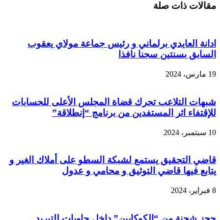
مقالات ذات صلة
ادانة العايدي برلماني و رئيس جماعة مولاي يعقوب
السابق بسنتين سجنا نافذا
19 مارس، 2024
شبهات التلاعب تحرك قضاة المجلس الأعلى للحسابات
للإقتفاء اثر المستفدين من برنامج “إنطلاقة”
10 سبتمبر، 2024
قاضي التحقيق يستمع لشبكة السطو على أملاك الغير و
يتابع فيها قاضي التوثيق و محامي و عدول
8 فبراير، 2024
حجز شحنة من “الكوكايين” داخل حاويات للتبريد