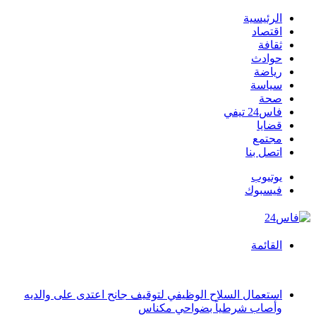
الرئيسية
اقتصاد
ثقافة
حوادث
رياضة
سياسة
صحة
فاس24 تيفي
قضايا
مجتمع
اتصل بنا
يوتيوب
فيسبوك
القائمة
أخبار عاجلة
استعمال السلاح الوظيفي لتوقيف جانح اعتدى على والديه
وأصاب شرطياً بضواحي مكناس