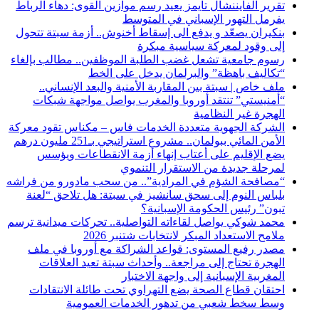
تقرير الفايننشال تايمز يعيد رسم موازين القوى: دهاء الرباط
يفرمل التهور الإسباني في المتوسط
بنكيران يصعّد و يدفع الى إسقاط أخنوش.. أزمة سبتة تتحول
إلى وقود لمعركة سياسية مبكرة
رسوم جامعية تشعل غضب الطلبة الموظفين.. مطالب بإلغاء
“تكاليف باهظة” والبرلمان يدخل على الخط
ملف خاص | سبتة بين المقاربة الأمنية والبعد الإنساني..
“أمنيستي” تنتقد أوروبا والمغرب يواصل مواجهة شبكات
الهجرة غير النظامية
الشركة الجهوية متعددة الخدمات فاس – مكناس تقود معركة
الأمن المائي ببولمان.. مشروع استراتيجي بـ251 مليون درهم
يضع الإقليم على أعتاب إنهاء أزمة الانقطاعات ويؤسس
لمرحلة جديدة من الاستقرار التنموي
“مصافحة الشؤم في المرادية”.. من سحب مادورو من فراشه
بلباس النوم إلى سحق سانشيز في سبتة: هل تلاحق “لعنة
تبون” رئيس الحكومة الإسبانية؟
محمد شوكي يواصل لقاءاته التواصلية.. تحركات ميدانية ترسم
ملامح الاستعداد المبكر لانتخابات شتنبر 2026
مصدر رفيع المستوى: قواعد الشراكة مع أوروبا في ملف
الهجرة تحتاج إلى مراجعة.. وأحداث سبتة تعيد العلاقات
المغربية الإسبانية إلى واجهة الاختبار
احتقان قطاع الصحة يضع التهراوي تحت طائلة الانتقادات
وسط سخط شعبي من تدهور الخدمات العمومية