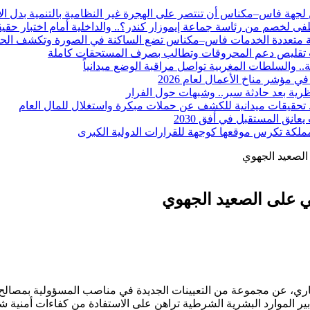
 لجهة فاس–مكناس أن تنتصر على الهجرة غير النظامية بالتنمية بدل الا
 لخصم من رئاسة جماعة إيموزار كندر؟.. والداخلية أمام اختبار حقيقي لت
وية متعددة الخدمات فاس–مكناس تضع الساكنة في الصورة وتكشف الحق
بب تقليص دعم المحروقات وتطالب بصرف المستحقات كاملة
. والسلطات المغربية تواصل مراقبة الوضع ميدانياً
رية بعد حادثة سير.. وشبهات حول الفرار
ة.. تحقيقات ميدانية للكشف عن حملات مبكرة واستغلال للمال العام
انق المستقبل في أفق 2030
والمملكة تكرس موقعها كوجهة للقرارات الدولية الكبرى
الصعيد الجهوي
 على الصعيد الجهوي
رية العامة للأمن الوطني،مساء أمس الأربعاء 29 ماي الجاري، عن مجموعة من التعيينات الجديدة 
دبير الموارد البشرية الشرطية تراهن على الاستفادة من كفاءات أمني