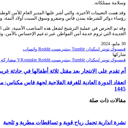
وسلامة ممتلكاته.
وقد همت التعيينات الأخيرة، والتي أشر عليها المدير العام للأمن ال
رؤساء دوائر للشرطة بمدن فاس وصفرو وسوق السبت أولاد النمة، وكذ
وقد تم الحرص في عملية الترشيح لشغل هذه المناصب الأمنية، على اعتما
الجديدة التي تروم خدمة أمن المواطن عبر تدعيم الإحساس بالأمن، و
30 مايو، 2024
فيسبوك
تويتر
لينكدإن
بينتيريست
واتساب
شاركها
فيسبوك
تويتر
لينكدإن
بينتيريست
مشاركة ع
أم تقدم على الانتحار بعد مقتل ثلاثة أطفالها في حادثة غريب
انعقاد الدورة العادية للغرفة الفلاحية لجهة فاس مكناس
1445
مقالات ذات صلة
نشرة انذارية تحمل رياح قوية و تساقطات مطرية و ثلجية