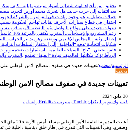
تحقيق | من أحياء الهشاشة إلى أسوار سبتة ومليلية.. كيف يمكن
بعد انتقاله إلى حزب جديد.. هل يتحرك محمد أوزين لتجريد مصطفى
حملات تضليل تزعم وجود زيادات في الفواتير.. والشركة الجه
احتقان في قطاع سيارات الأجرة.. نقابات تهاجم الحكومة بس
دعوات جديدة على مواقع التواصل تثير اليقظة الأمنية قرب سبتة.
رغم المشاريع والإصلاحات.. المغرب يكتفي بالمرتبة 106 عالمياً في مؤشر مناخ الأعمال لعام 2026
إعتقال رئيس المجلس الإقليمي ووضعه رهن تدابير الحراسة النظ
شكايات انتخابية تدفع “الداخلية” إلى استنفار السلطات الترابي
فاس تحتفي بـ”تاج” السياحة العالمية.. استثمارات ضخمة وتراث يع
الرباط تؤكد مكانتها العالمية.. قيادة “الفيفا” تجتمع بالمغرب 
الرئيسية
/
مجتمع
/
تعيينات جديدة في صفوف مصالح الامن الوطني على 
مجتمع
تعيينات جديدة في صفوف مصالح الامن الوطني
30 مايو، 2024
فيسبوك
تويتر
لينكدإن
بينتيريست
واتساب
أعلنت المدي
وصفرو، وهي التعيينات التي تندرج في إطار خلق دينامية داخلية في ت