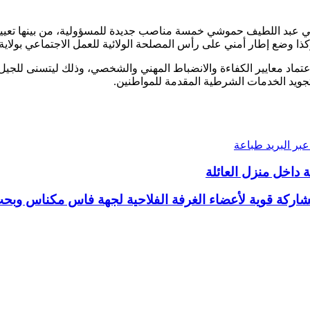
وطني عبد اللطيف حموشي خمسة مناصب جديدة للمسؤولية، من بينها تعيين 
ا وضع إطار أمني على رأس المصلحة الولائية للعمل الاجتماعي بولاية
د معايير الكفاءة والانضباط المهني والشخصي، وذلك ليتسنى للجيل الجد
تجويد الخدمات الشرطية المقدمة للمواطنين.
بر البريد
طباعة
ة داخل منزل العائلة
: مشاركة قوية لأعضاء الغرفة الفلاحية لجهة فاس مكناس و