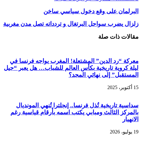
البرلمان على وقع دخول سياسي ساخن
زلزال يضرب سواحل البرتغال و تردداته تصل مدن مغربية
مقالات ذات صلة
معركة “رد الدين” المشتعلة! المغرب يواجه فرنسا في
ليلة كروية تاريخية بكأس العالم للشباب… هل يعبر “جيل
المستقبل” إلى نهائي المجد؟
15 أكتوبر، 2025
سداسية تاريخية تُذل فرنسا.. إنجلترا تُنهي المونديال
بالمركز الثالث ومبابي يكتب اسمه بأرقام قياسية رغم
الانهيار
19 يوليو، 2026