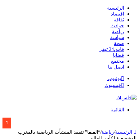
الرئيسية
اقتصاد
ثقافة
حوادث
رياضة
سياسة
صحة
فاس24 تيفي
قضايا
مجتمع
اتصل بنا
يوتيوب
فيسبوك
القائمة
الرئيسية
/
رياضة
/
“الفيفا” تتفقد المنشأت الرياضية بالمغرب
المخصصة لكأس العالم