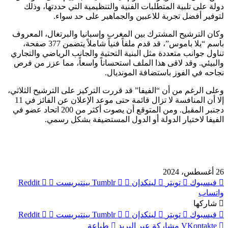
دولة على تلبية المتطلبات الفنية والتنظيمية التي حددتها، وذلك
لتوفير أفضل تجربة للاعبين والجماهير على حد سواء.
وكان الترشيح المشترك بين المغرب وإسبانيا والبرتغال، المعروف
باسم “يلا باموس”، قد قدم ملفاً فنياً شاملاً يتضمن 377 صفحة،
تناول جوانب متعددة مثل البنية التحتية والجانب الرياضي والتجاري
والبيئي. وقد لاقى هذا الملف استحساناً واسعاً، مما عزز من فرص
نجاحه في الفوز باستضافة المونديال.
وعلى الرغم من أن “الفيفا” قد قررت التركيز على الترشيح الثلاثي،
إلا أن المنافسة لا تزال قائمة حتى موعد الإعلان عن الفائز في 11
دجنبر المقبل. ومن المتوقع أن يصوت أكثر من 200 اتحاد عضو في
الفيفا لاختيار الدولة أو الدول المستضيفة بشكل رسمي.
26 أغسطس، 2024
فيسبوك
تويتر
لينكدإن
بينتيريست
واتساب
شاركها
فيسبوك
تويتر
لينكدإن
بينتيريست
مشاركة عبر البريد
طباعة