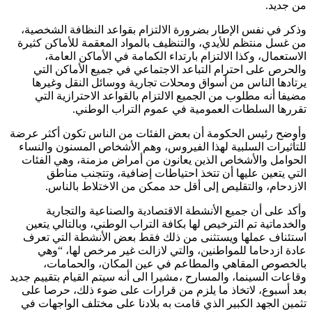
من جديد.
وذكر في نفس الإطار بضرورة الالتزام بقواعد النظافة الشخصية،
من غسل منتظم للأيدي، والتنظيف بالمواد المعقمة للأماكن كثيرة
الاستعمال، وكذا الالتزام بارتداء الكمامة في الأماكن العامة،
والحرص على احترام التباعد الاجتماعي في جميع الأماكن التي
يرتادها الناس من أسواق ومحلات تجارية ووسائل النقل وغيرها
مضيفا أنه مطلوب من الجميع الالتزام بالقواعد الاحترازية التي
تقررها السلطات العمومية في عموم التراب الوطني.
وأوضح رئيس الحكومة أن بعض الفئات من الناس تكون أكثر عرضة
للتأثيرات السلبية لهذا الفيروس، وهم الأشخاص المسنون والنساء
الحوامل والأشخاص الذين يعانون من أمراض مزمنة، وهي الفئات
التي يتعين عليها أن تتخذ احتياطات إضافية، وتتجنب مناطق
الازدحام، والتقليص إلى أقل حد ممكن من الاختلاط بالناس.
وأكد على أن جميع الأنشطة الاقتصادية والصناعية والتجارية
والخدماتية تم الترخيص لها بكافة التراب الوطني، وبالتالي يتعين
استئناف عملها ويستثنى من ذلك فقط بعض الأنشطة التي تعرف
عادة ازدحاما للمواطنين، والتي لازالت غير مرخص لها، “وهي
بالخصوص المقاهي والمطاعم في عين المكان، والحمامات،
وقاعات السينما، والمسارح ،مشيرا الى أنه سيتم القيام بتقييم جديد
بعد أسبوع، لاتخاذ ما يلزم من قرارات على ضوء ذلك، حرصا على
تثمين الجهد الكبير الذي قامت به بلادنا على مختلف الواجهات في