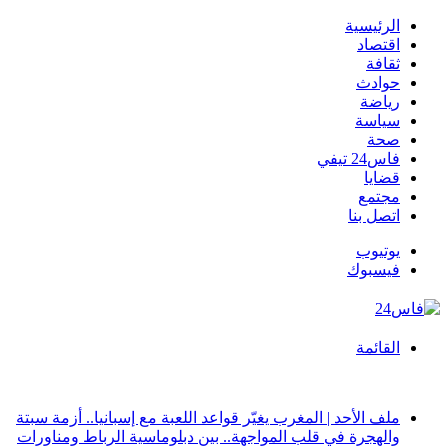
الرئيسية
اقتصاد
ثقافة
حوادث
رياضة
سياسة
صحة
فاس24 تيفي
قضايا
مجتمع
اتصل بنا
يوتيوب
فيسبوك
القائمة
أخبار عاجلة
ملف الأحد | المغرب يغيّر قواعد اللعبة مع إسبانيا.. أزمة سبتة
والهجرة في قلب المواجهة.. بين دبلوماسية الرباط ومناورات