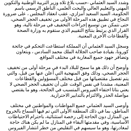
وشدد السيد العثماني -حسب بلاغ تلاه وزير التربية الوطنية والتكوين
المهني والتعليم العالي والبحث العلمي، الناطق الرسمي باسم
الحكومة، السيد السعيد أمزازي، عقب انعقاد المجلس ، على ضرورة
النجاح في تطبيق هذه المرحلة الأولى من تخفيف الحجر الصحي،
حتى نتمكن من توسيع إجراءات التخفيف في مرحلة تالية، وهو
القرار الذي يرتبط بنتائج التقييم الذي ستقوم به وزارة الصحة
والقطاعات الأخرى المعنية.
وسجل السيد العثماني أن المملكة استطاعت التحكم في جائحة
كورونا، بقيادة صاحب الجلالة الملك محمد السادس ، وبتعاون
وتضافر جهود جميع المغاربة في مختلف المواقع.
وأوضح أن ذلك هو ما سمح للبلاد البدء في مرحلة أولى من تخفيف
الحجر الصحي، وذلك وفق المنهجية التي أعلن عنها من قبل، والتي
يتم تفصيل مقتضياتها من قبل مختلف المسؤولين والقطاعات
المعنية، مشددا في نفس الوقت على أن تخفيف الحجر الصحي لا
يعني بتاتا اختفاء الفيروس المتسبب في الجائحة، وهو ما يقتضي
مواصلة الحذر والالتزام بالتدابير الاحترازية.
وأوصى السيد العثماني جميع المواطنات والمواطنين في مختلف
المناطق، بما في ذلك المنطقة الأولى التي تم فيها السماح بالخروج
من المنازل دون الحاجة إلى رخصة استثنائية، باحترام الاحتياطات
الأساسية، وفي مقدمتها البقاء في المنازل ما لم يكن هناك حاجة
لمغادرتها، وهو ما سيسهم في التقليص من خطر انتشار الفيروس