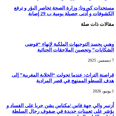
مستجدات كورونا: وزارة الصحة تحاصر البؤر و ترفع
الكشوفات و أدنى حصيلة يومية ب 29 إصابة
مقالات ذات صلة
وهبي يجسد التوجيهات الملكية لإنهاء “فوضى
الشكايات” وتحصين الملاحقات الجنائية
7 ديسمبر، 2025
قراصنة التراث: عندما تحولت “الجلابة المغربية” إلى
هدف للسطو الممنهج في قصر المرادية
1 يونيو، 2026
أزنيبر والي جهة فاس /مكناس يشن حربا على الفساد و
يؤشر على تعيينات جديدة في صفوف رجال السلطة