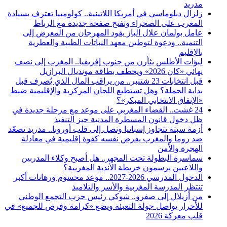
مدريد
زلزال دبلوماسي في أمريكا اللاتينية.. كولومبيا تعترف بسيادة
المغرب على الصحراء وتفتح صفحة جديدة مع الرباط
عامل بولمان علال الباز يقود المهرجان من المعرض إلى
التنمية.. ودعوة لتوطين معهد النباتات الطبية والعطرية
بالإقليم
لبؤات الأطلس يثأرن من جنوب إفريقيا.. المغرب إلى نصف
نهائي «كان 2026» ويخطف بطاقة مونديال البرازيل
قبل انتخابات 23 شتنبر.. من يراقب المال الذي يُصرف قبل
بداية الحملة؟ وهل تستطيع اللجان المركزية والإقليمية ضبط
«الإنفاق الانتخابي المبكر»؟
24 غشت.. القضاء المغربي على موعد مع مرحلة جديدة في
ظل دخول قانون المسطرة المدنية حيز التنفيذ
أزمة سبتة تتجاوز إسبانيا وتصل إلى قلب أوروبا.. مدريد تصعّد
ضد روما والمغرب يفرض نفسه كقوة إقليمية في معادلة
الهجرة والأمن
سماسرة البطولة تحت المجهر.. هل أصبح وكلاء المدربين
واللاعبين يرسمون خريطة الأندية المغربية؟
الدخول المدرسي 2026-2027.. موعد محسوم ورهانات أكبر
تنتظر المدرسة المغربية والأسر والتلاميذ
من أزيلال إلى صفرو.. شوكي رئيس حزب التجمع الوطني
للأحرار يواصل جولة التعبئة ويضع «كرامة وفرص للجميع» في
قلب معركة 2026