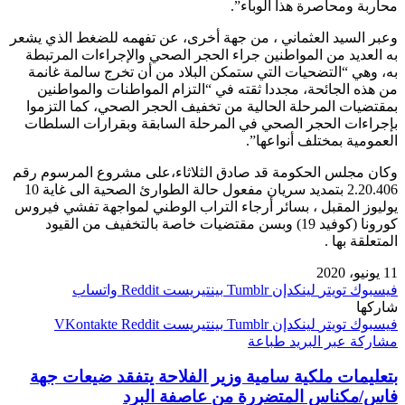
محاربة ومحاصرة هذا الوباء”.
وعبر السيد العثماني ، من جهة أخرى، عن تفهمه للضغط الذي يشعر
به العديد من المواطنين جراء الحجر الصحي والإجراءات المرتبطة
به، وهي “التضحيات التي ستمكن البلاد من أن تخرج سالمة غانمة
من هذه الجائحة، مجددا ثقته في “التزام المواطنات والمواطنين
بمقتضيات المرحلة الحالية من تخفيف الحجر الصحي، كما التزموا
بإجراءات الحجر الصحي في المرحلة السابقة وبقرارات السلطات
العمومية بمختلف أنواعها”.
وكان مجلس الحكومة قد صادق الثلاثاء،على مشروع المرسوم رقم
2.20.406 بتمديد سريان مفعول حالة الطوارئ الصحية الى غاية 10
يوليوز المقبل ، بسائر أرجاء التراب الوطني لمواجهة تفشي فيروس
كورونا (كوفيد 19) وبسن مقتضيات خاصة بالتخفيف من القيود
المتعلقة بها .
11 يونيو، 2020
فيسبوك
تويتر
لينكدإن
بينتيريست
واتساب
شاركها
فيسبوك
تويتر
لينكدإن
بينتيريست
مشاركة عبر البريد
طباعة
بتعليمات ملكية سامية وزير الفلاحة يتفقد ضيعات جهة
فاس/مكناس المتضررة من عاصفة البرد