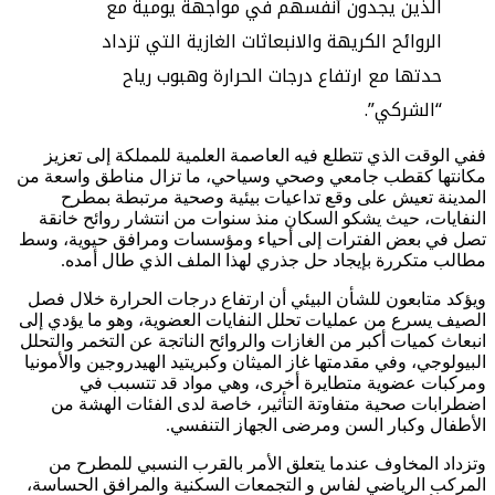
الذين يجدون أنفسهم في مواجهة يومية مع
الروائح الكريهة والانبعاثات الغازية التي تزداد
حدتها مع ارتفاع درجات الحرارة وهبوب رياح
“الشركي”.
ففي الوقت الذي تتطلع فيه العاصمة العلمية للمملكة إلى تعزيز
مكانتها كقطب جامعي وصحي وسياحي، ما تزال مناطق واسعة من
المدينة تعيش على وقع تداعيات بيئية وصحية مرتبطة بمطرح
النفايات، حيث يشكو السكان منذ سنوات من انتشار روائح خانقة
تصل في بعض الفترات إلى أحياء ومؤسسات ومرافق حيوية، وسط
مطالب متكررة بإيجاد حل جذري لهذا الملف الذي طال أمده.
ويؤكد متابعون للشأن البيئي أن ارتفاع درجات الحرارة خلال فصل
الصيف يسرع من عمليات تحلل النفايات العضوية، وهو ما يؤدي إلى
انبعاث كميات أكبر من الغازات والروائح الناتجة عن التخمر والتحلل
البيولوجي، وفي مقدمتها غاز الميثان وكبريتيد الهيدروجين والأمونيا
ومركبات عضوية متطايرة أخرى، وهي مواد قد تتسبب في
اضطرابات صحية متفاوتة التأثير، خاصة لدى الفئات الهشة من
الأطفال وكبار السن ومرضى الجهاز التنفسي.
وتزداد المخاوف عندما يتعلق الأمر بالقرب النسبي للمطرح من
المركب الرياضي لفاس و التجمعات السكنية والمرافق الحساسة،