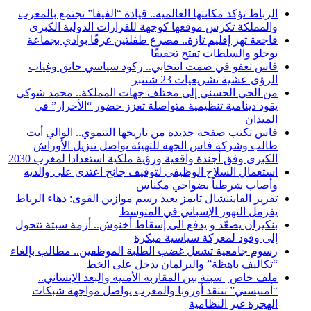
الرباط تؤكد مكانتها العالمية.. قيادة “الفيفا” تجتمع بالمغرب
والمملكة تكرس موقعها كوجهة للقرارات الدولية الكبرى
فاجعة تهز إقليم تازة.. مصرع طفلتين غرقًا بوادي بجماعة
بوحلو والسلطات تفتح تحقيقًا
فاس تغفو في صمت انتخابي.. ركود سياسي خانق وغياب
الرؤى عشية تشريعيات 23 شتنبر
من الحي الحسني إلى مختلف جهات المملكة.. محمد شوكي
يقود دينامية تنظيمية متواصلة تعزز حضور “الأحرار” في
الميدان
فاس تكتب صفحة جديدة من تاريخها التنموي.. الوالي أيت
طالب وشركة فاس الجهة للتهيئة تواصل تنزيل الأوراش
الكبرى وفق أجندة واقعية ورؤية ملكية استعدادا لمغرب 2030
استعمال السلاح الوظيفي لتوقيف جانح اعتدى على والديه
وأصاب شرطياً بضواحي مكناس
تقرير الفايننشال تايمز يعيد رسم موازين القوى: دهاء الرباط
يفرمل التهور الإسباني في المتوسط
بنكيران يصعّد و يدفع الى إسقاط أخنوش.. أزمة سبتة تتحول
إلى وقود لمعركة سياسية مبكرة
رسوم جامعية تشعل غضب الطلبة الموظفين.. مطالب بإلغاء
“تكاليف باهظة” والبرلمان يدخل على الخط
ملف خاص | سبتة بين المقاربة الأمنية والبعد الإنساني..
“أمنيستي” تنتقد أوروبا والمغرب يواصل مواجهة شبكات
الهجرة غير النظامية