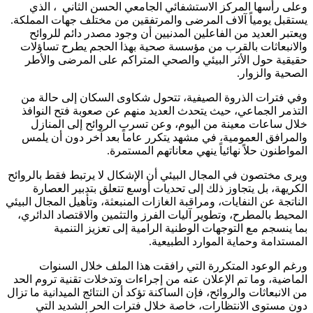
وعلى رأسها المركز الاستشفائي الجامعي الحسن الثاني ، الذي
يستقبل يومياً آلاف المرضى والمرتفقين من مختلف جهات المملكة.
ويعتبر العديد من الفاعلين المدنيين أن وجود مصدر دائم للروائح
والانبعاثات بالقرب من مؤسسة صحية بهذا الحجم يطرح تساؤلات
حقيقية حول الأثر البيئي والصحي المتراكم على المرضى والأطر
الصحية والزوار.
وفي فترات الذروة الصيفية، تتحول شكاوى السكان إلى حالة من
التذمر الجماعي، حيث يتحدث العديد منهم عن صعوبة فتح النوافذ
خلال ساعات معينة من اليوم، وعن تسرب الروائح إلى المنازل
والمرافق العمومية، في مشهد يتكرر عاماً بعد آخر دون أن يلمس
المواطنون حلاً نهائياً ينهي معاناتهم المستمرة.
ويرى مختصون في المجال البيئي أن الإشكال لا يرتبط فقط بالروائح
الكريهة، بل يتجاوز ذلك إلى تحديات أوسع تتعلق بتدبير العصارة
الناتجة عن النفايات، ومراقبة الغازات المنبعثة، وتأهيل المجال البيئي
المحيط بالمطرح، وتطوير آليات الفرز والتثمين والاقتصاد الدائري،
بما ينسجم مع التوجهات الوطنية الرامية إلى تعزيز التنمية
المستدامة وحماية الموارد الطبيعية.
ورغم الوعود المتكررة التي رافقت هذا الملف خلال السنوات
الماضية، وما تم الإعلان عنه من إجراءات وتدخلات تقنية تروم الحد
من الانبعاثات والروائح، فإن الساكنة تؤكد أن النتائج الميدانية ما تزال
دون مستوى الانتظارات، خاصة خلال فترات الحر الشديد التي