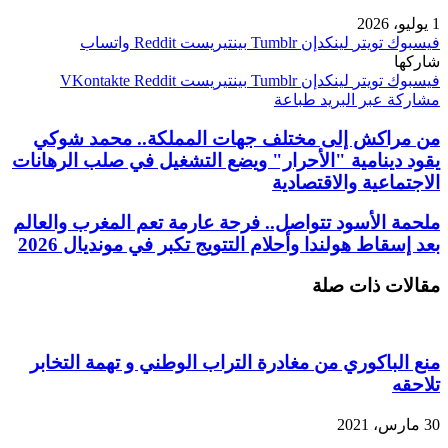
1 يوليو، 2026
فيسبوك
تويتر
لينكدإن
بينتيريست
واتساب
شاركها
فيسبوك
تويتر
لينكدإن
بينتيريست
مشاركة عبر البريد
طباعة
من مراكش إلى مختلف جهات المملكة.. محمد شوكي
يقود دينامية "الأحرار" ويضع التشغيل في صلب الرهانات
الاجتماعية والاقتصادية
ملحمة الأسود تتواصل.. فرحة عارمة تعم المغرب والعالم
بعد إسقاط هولندا وأحلام التتويج تكبر في مونديال 2026
مقالات ذات صلة
منع الباكوري من مغادرة التراب الوطني و تهمة التخابر
تلاحقه
30 مارس، 2021