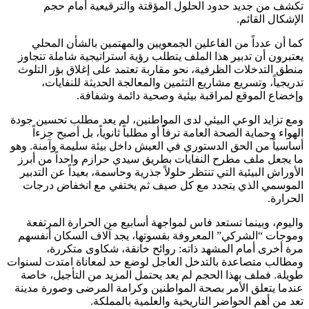
تكشف من جديد حدود الحلول المؤقتة والترقيعية أمام حجم
الإشكال القائم.
كما أن عدداً من الفاعلين الجمعويين والمهتمين بالشأن المحلي
يعتبرون أن تدبير هذا الملف يتطلب رؤية استراتيجية شاملة تتجاوز
منطق التدخلات الظرفية، نحو مقاربة تعتمد على إغلاق بؤر التلوث
تدريجياً، وتسريع مشاريع التثمين والمعالجة الحديثة للنفايات،
وإخضاع الموقع لمراقبة بيئية وصحية دائمة وشفافة.
ومع تزايد الوعي البيئي لدى المواطنين، لم يعد مطلب تحسين جودة
الهواء وحماية الصحة العامة ترفاً أو مطلباً ثانوياً، بل أصبح جزءاً
أساسياً من الحق الدستوري في العيش داخل بيئة سليمة وآمنة. وهو
ما يجعل ملف مطرح النفايات بطريق سيدي حرازم واحداً من أبرز
الأوراش البيئية التي تنتظر حلولاً جذرية وحاسمة، بعيداً عن التدبير
الموسمي الذي يتجدد مع كل صيف ثم يختفي مع انخفاض درجات
الحرارة.
واليوم، وبينما تستعد فاس لمواجهة أسابيع من الحرارة المرتفعة
وموجات “الشركي” المعروفة بقسوتها، يجد آلاف السكان أنفسهم
مرة أخرى أمام المشهد ذاته: روائح خانقة، شكاوى متكررة،
ومطالب متصاعدة بالتدخل العاجل لوضع حد لمعاناة امتدت لسنوات
طويلة. فملف بهذا الحجم لم يعد يحتمل المزيد من التأجيل، خاصة
عندما يتعلق الأمر بصحة المواطنين وكرامة المرضى وصورة مدينة
تعد من أهم الحواضر التاريخية والعلمية بالمملكة.