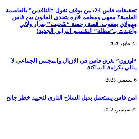
تحقيقات فاس 24: من يوقف تغول “النافذين” بالعاصمة
العلمية؟ مقهى ومطعم فاره يتحدى القانون بين فاس
ومولاي يعقوب: قصة رخصة “سُحبت” بقرار ولائي
وأُعيدت بـ”مظلة” التقسيم الترابي الجديد!
23 مايو، 2026
“اوزون” تغرق فاس في الازبال والمجلس الجماعي لا
يبالي بكرامة الساكنة
6 سبتمبر، 2023
امن فاس يستعمل بديل السلاح الناري لتحييد خطر جانح
22 سبتمبر، 2022