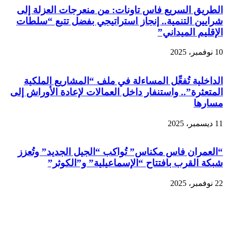
الطريق السريع فاس تاونات: من منعرجات العزلة إلى
شرايين التنمية.. إنجاز استراتيجي بفضل تتبع “سلطات
الإقليم الميداني”
10 نوفمبر، 2025
الداخلية تُفعِّل المساءلة في ملف “المشاريع الملكية
المتعثرة”.. واستنفار داخل العمالات لإعادة الأوراش إلى
مسارها
11 ديسمبر، 2025
“العمران فاس مكناس” تُواكب “الجيل الجديد” وتُعزز
شبكة القرب بافتتاح “الإسماعيلية” و”الكوثر”
22 نوفمبر، 2025