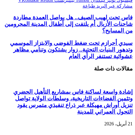
فيسبوك
تويتر
لينكدإن
بينتيريست
مشاركة عبر البريد
طباعة
فاس تحت لهيب الصيف.. هل يواصل العمدة مطاردة
شاحنات الأزبال أم يلتفت إلى أطفال المدينة المحرومين
من المسابح؟
سيدي أحرازم تحت ضغط الفوضى والابتزاز الموسمي
وتدهور البنيات التحتية.. زوار يشتكون وتنامي مظاهر
عشوائية تستنفر الرأي العام
مقالات ذات صلة
إشادة واسعة لساكنة فاس بمشاريع التأهيل الحضري
وتثمين الفضاءات التاريخية، وسلطات الولاية تواصل
تنزيل أوراش مهيكلة عبر ذراع تنفيذي متمرس يقود
التحول العمراني للمدينة
21 أبريل، 2026