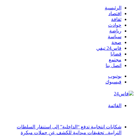
الرئيسية
اقتصاد
ثقافة
حوادث
رياضة
سياسة
صحة
فاس24 تيفي
قضايا
مجتمع
اتصل بنا
يوتيوب
فيسبوك
القائمة
أخبار عاجلة
شكايات انتخابية تدفع “الداخلية” إلى استنفار السلطات
الترابية.. تحقيقات ميدانية للكشف عن حملات مبكرة