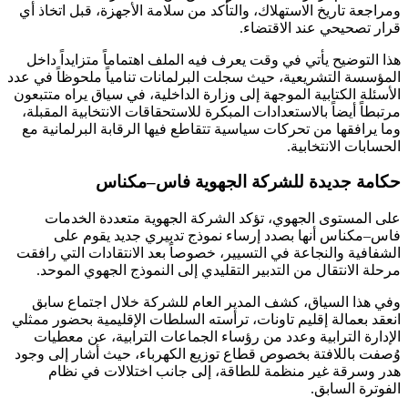
ومراجعة تاريخ الاستهلاك، والتأكد من سلامة الأجهزة، قبل اتخاذ أي
قرار تصحيحي عند الاقتضاء.
هذا التوضيح يأتي في وقت يعرف فيه الملف اهتماماً متزايداً داخل
المؤسسة التشريعية، حيث سجلت البرلمانات تنامياً ملحوظاً في عدد
الأسئلة الكتابية الموجهة إلى وزارة الداخلية، في سياق يراه متتبعون
مرتبطاً أيضاً بالاستعدادات المبكرة للاستحقاقات الانتخابية المقبلة،
وما يرافقها من تحركات سياسية تتقاطع فيها الرقابة البرلمانية مع
الحسابات الانتخابية.
حكامة جديدة للشركة الجهوية فاس–مكناس
على المستوى الجهوي، تؤكد الشركة الجهوية متعددة الخدمات
فاس–مكناس أنها بصدد إرساء نموذج تدبيري جديد يقوم على
الشفافية والنجاعة في التسيير، خصوصاً بعد الانتقادات التي رافقت
مرحلة الانتقال من التدبير التقليدي إلى النموذج الجهوي الموحد.
وفي هذا السياق، كشف المدير العام للشركة خلال اجتماع سابق
انعقد بعمالة إقليم تاونات، ترأسته السلطات الإقليمية بحضور ممثلي
الإدارة الترابية وعدد من رؤساء الجماعات الترابية، عن معطيات
وُصفت باللافتة بخصوص قطاع توزيع الكهرباء، حيث أشار إلى وجود
هدر وسرقة غير منظمة للطاقة، إلى جانب اختلالات في نظام
الفوترة السابق.