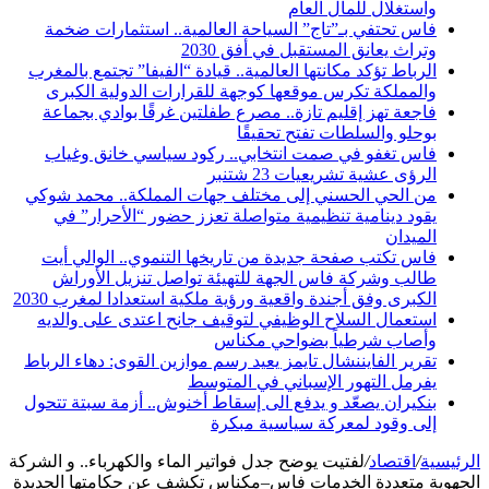
واستغلال للمال العام
فاس تحتفي بـ”تاج” السياحة العالمية.. استثمارات ضخمة
وتراث يعانق المستقبل في أفق 2030
الرباط تؤكد مكانتها العالمية.. قيادة “الفيفا” تجتمع بالمغرب
والمملكة تكرس موقعها كوجهة للقرارات الدولية الكبرى
فاجعة تهز إقليم تازة.. مصرع طفلتين غرقًا بوادي بجماعة
بوحلو والسلطات تفتح تحقيقًا
فاس تغفو في صمت انتخابي.. ركود سياسي خانق وغياب
الرؤى عشية تشريعيات 23 شتنبر
من الحي الحسني إلى مختلف جهات المملكة.. محمد شوكي
يقود دينامية تنظيمية متواصلة تعزز حضور “الأحرار” في
الميدان
فاس تكتب صفحة جديدة من تاريخها التنموي.. الوالي أيت
طالب وشركة فاس الجهة للتهيئة تواصل تنزيل الأوراش
الكبرى وفق أجندة واقعية ورؤية ملكية استعدادا لمغرب 2030
استعمال السلاح الوظيفي لتوقيف جانح اعتدى على والديه
وأصاب شرطياً بضواحي مكناس
تقرير الفايننشال تايمز يعيد رسم موازين القوى: دهاء الرباط
يفرمل التهور الإسباني في المتوسط
بنكيران يصعّد و يدفع الى إسقاط أخنوش.. أزمة سبتة تتحول
إلى وقود لمعركة سياسية مبكرة
الرئيسية
/
اقتصاد
/
لفتيت يوضح جدل فواتير الماء والكهرباء.. و الشركة
الجهوية متعددة الخدمات فاس–مكناس تكشف عن حكامتها الجديدة