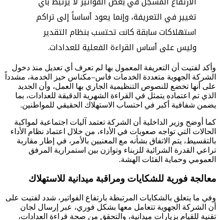
الارتفاع المسجل في بعض الفواتير لا يرتبط بأي
تغيير في التعريفة، وإنما يعود أساساً إلى تراكم
استهلاكات سابقة كانت تحتسب بنظام التقدير
وليس على أساس القراءة الفعلية للعدادات.
وأكد لفتيت أن التعريفة المعمول بها لم تعرف أي تعديل منذ دخول
الشركة الجهوية متعددة الخدمات فاس–مكناس حيز الخدمة، مشدداً
على أنها تخضع للنصوص التنظيمية الجاري بها العمل، وأن الجديد
الذي تم اعتماده يتمثل في القراءة الشهرية الدقيقة للعدادات، بما
يضمن شفافية أكبر في احتساب الاستهلاك الحقيقي للمواطنين.
كما أوضح وزير الداخلية أن الشركة تعتمد آليات اجتماعية لمواكبة
الحالات التي تواجه صعوبات في الأداء، من خلال اعتماد نظام الأداء
بالتقسيط، يتم الاتفاق بشأنه مع المعنيين بالأمر، في إطار مقاربة
تراعي القدرة الشرائية للزبناء وتوازن بين استمرارية المرفق
العمومي وحماية الفئات الهشة.
معالجة فورية للشكايات ومراقبة ميدانية للاستهلاك
وفي ما يتعلق بالشكايات المرتبطة بارتفاع الفواتير، شدد لفتيت على
أن الشركة الجهوية تتعامل معها بشكل فوري، عبر إرسال لجان
تقنية للقيام بزيارات ميدانية، والتحقق من صحة قراءة العدادات،