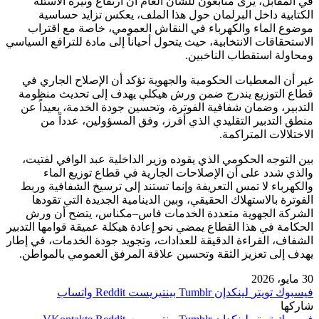
في المقابل، يرى متابعون للشأن العام أن ارتفاع وتيرة الأسئلة
الكتابية داخل البرلمان حول هذا الملف، يعكس تزايد حساسية
موضوع الماء والكهرباء في النقاش العمومي، خاصة مع اقتراب
الاستحقاقات الانتخابية، حيث يتحول أحياناً إلى مادة للترافع السياسي
ومحاولة استقطاب الناخبين.
غير أن المعطيات الحكومية والجهوية تؤكد أن الإصلاح الجاري في
قطاع التوزيع يندرج ضمن ورش هيكلي يهدف إلى تحديث منظومة
التدبير، وضمان شفافية الفوترة، وتحسين جودة الخدمة، بعيداً عن
منطق التدبير التقليدي الذي أفرز، وفق المسؤولين، عدداً من
الاختلالات المتراكمة.
بين التوجه الحكومي الذي يقوده وزير الداخلية عبد الوافي لفتيت،
والذي شدد على أن الإصلاحات الجارية في قطاع توزيع الماء
والكهرباء لا تمس التعريفة وإنما تستند إلى ترسيخ الشفافية وربط
الفوترة بالاستهلاك الحقيقي، وبين الدينامية الجديدة التي تقودها
الشركة الجهوية متعددة الخدمات فاس–مكناس، يتضح أن ورش
الحكامة في هذا القطاع يمضي نحو إعادة هيكلة عميقة قوامها التدبير
الشفاف، القراءة الدقيقة للعدادات، وتجويد جودة الخدمات، في إطار
يهدف إلى تعزيز الثقة وتحسين علاقة المرفق العمومي بالمواطن.
30 مايو، 2026
فيسبوك
تويتر
لينكدإن
بينتيريست
واتساب
شاركها