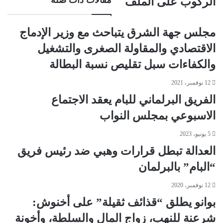
مقالات ذات صلة
الركوب على الملف
مجلس جهة الشرق يتباحث مع وزير الإدماج
الاقتصادي والمقاولة الصغرى والتشغيل
والكفاءات سبل تقليص نسبة البطالة
12 نوفمبر، 2021
الفريق البرلماني للبام يعقد الاجتماع
الاسبوعي بمجلس النواب
5 يونيو، 2023
العدالة تبطل قرارات وهبي ضد رئيس فريق
“البام” بالبرلمان
12 نوفمبر، 2020
بوانو يطلق “قذائف ثقيلة” على أخنوش:
شرعنة للنهب، زواج المال والسلطة، وأخونة