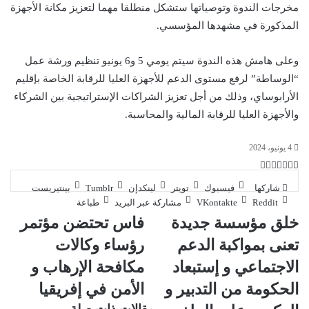
مخرجات الندوة وتوصياتها ستشكل منطلقا مهما لتعزيز مكانة الأجهزة
المذكورة في مشهدها المؤسسي.
وعلى هامش هذه الندوة سيتم يومي 5 و6 يونيو تنظيم ورشة عمل
“الوساطة” لرفع مستوى الدعم للأجهزة العليا للرقابة الخاصة بإقليم
الأرابوساي، وذلك من أجل تعزيز الشراكات الإستراتيجية بين الشركاء
والأجهزة العليا للرقابة المالية والمحاسبة.
4 يونيو، 2024
ت
ل
ب
ف
و
ي
ي
ي
ا
و
T
R
شاركها
فيسبوك
تويتر
لينكدإن
بينتيريست
ي
ن
ن
ت
e
u
س
مشاركة عبر البريد
طباعة
ب
ت
ت
ك
d
m
س
خلق مؤسسة جديدة
فاس تحتضن مؤتمر
ي
ا
و
ر
د
b
d
إ
l
i
ر
ك
ب
تعنى بمواكبة الدعم
رؤساء وكالات
r
ي
t
ن
الاجتماعي و إستبعاد
مكافحة الإرهاب و
س
ت
الحكومة من التدبير و
الأمن في إفريقيا