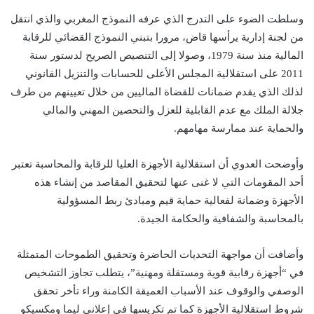
وسلطت الضوء على التدرج الذي عرفه النموذج المغربي والذي انتقل
من لجنة إدارية يرأسها قاض، مرورا بتبني النموذج القضائي للرقابة
المالية منذ سنة 1979، وصولا إلى التنصيص الصريح لدستور سنة
2011 على استقلالية المجلس الأعلى للحسابات والتنزيل القانوني
لذلك الذي يقدم ضمانات للقضاة الماليين من خلال تعيينهم من طرف
جلالة الملك مع عدم القابلية للعزل والتحصين المهني والمالي
والحماية عند ممارسة مهامهم.
وأوضحت العدوي أن استقلالية الأجهزة العليا للرقابة والمحاسبة تعتبر
أحد المقومات التي لا غنى عنها لتحقيق المقاصد من إنشاء هذه
الأجهزة وضمانة لفعالية حماية قيم ومبادئ ربط المسؤولية
بالمحاسبة والشفافية والحكامة الجيدة.
وأضافت أن مواجهة التحديات الحاضرة وتحقيق الطموحات المتمثلة
في “أجهزة رقابية قوية ومستقلة ومهنية”، يتطلب تجاوز التشخيص
الوصفي والوقوف عند الأسباب العميقة الكامنة وراء تأخر تحقق
شروط استقلالية الأجهزة كما تم تكريسها في إعلاني ليما ومكسيكو