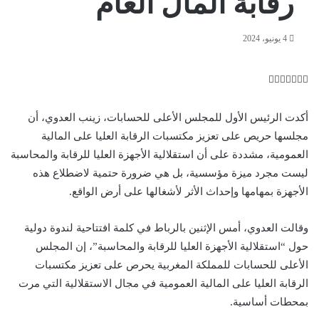
رقابة المال العام
4 يونيو، 2024
ت
ل
ب
ف
و
ي
ي
ي
ا
و
T
R
ي
ن
ن
ت
e
u
س
أكدت الرئيس الأول للمجلس الأعلى للحسابات، زينب العدوي، أن
ب
ت
ت
ك
d
m
س
مجلسها حريص على تعزيز مكتسبات الرقابة العليا على المالية
ي
ا
و
ر
د
b
d
العمومية، مشددة على أن استقلالية الأجهزة العليا للرقابة والمحاسبة
إ
l
i
ر
ك
ب
r
ي
t
ن
ليست مجرد ميزة مؤسسية، بل هي ضرورة حتمية لاضطلاع هذه
س
الأجهزة بمهامها وإحداث الأثر لأشغالها على أرض الواقع.
ت
وقالت العدوي، أمس الإثنين بالرباط في كلمة افتتاحية لندوة دولية
حول “استقلالية الأجهزة العليا للرقابة والمحاسبة”، إن المجلس
الأعلى للحسابات للمملكة المغربية يحرص على تعزيز مكتسبات
الرقابة العليا على المالية العمومية في مجال الاستقلالية التي مرت
بمحطات أساسية.