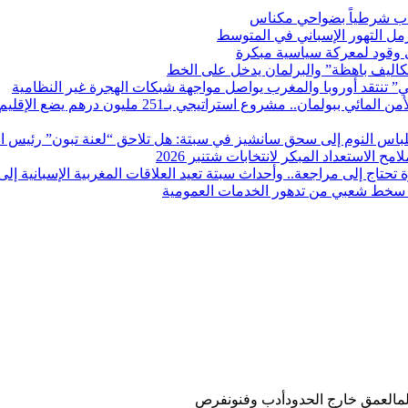
صاب شرطياً بضواحي مكناس
رمل التهور الإسباني في المتوسط
ى وقود لمعركة سياسية مبكرة
اليف باهظة” والبرلمان يدخل على الخط
ستي” تنتقد أوروبا والمغرب يواصل مواجهة شبكات الهجرة غير النظامية
الشركة الجهوية متعددة الخدمات فاس – مكناس تقود معر
اس النوم إلى سحق سانشيز في سبتة: هل تلاحق “لعنة تبون” رئيس الح
الاستعداد المبكر لانتخابات شتنبر 2026
تاج إلى مراجعة.. وأحداث سبتة تعيد العلاقات المغربية الإسبانية إلى 
ط سخط شعبي من تدهور الخدمات العمومية
المالعمق خارج الحدودأدب وفنونفرص