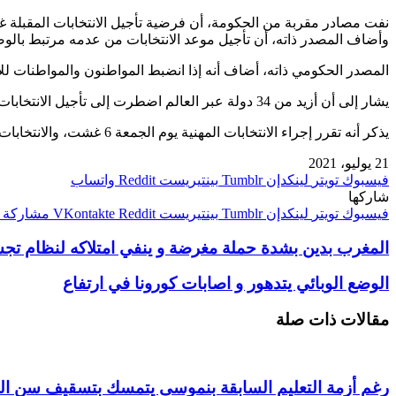
نفت مصادر مقربة من الحكومة، أن فرضية تأجيل الانتخابات المقبلة 
وأضاف المصدر ذاته، أن تأجيل موعد الانتخابات من عدمه مرتبط بالوضع ال
المصدر الحكومي ذاته، أضاف أنه إذا انضبط المواطنون والمواطنات للاج
يشار إلى أن أزيد من 34 دولة عبر العالم اضطرت إلى تأجيل الانتخابات بسبب تفشي فيروس “كورونا”.
يذكر أنه تقرر إجراء الانتخابات المهنية يوم الجمعة 6 غشت، والانتخابات البرلمانية والجماعية والجهوية يوم الأربعاء 8 شتنبر، وانتخابات أعضاء مجلس المستشارين يوم الثلاثاء 5 أكتوبر.
21 يوليو، 2021
فيسبوك
تويتر
لينكدإن
بينتيريست
واتساب
شاركها
فيسبوك
تويتر
لينكدإن
بينتيريست
مشاركة ع
المغرب بدين بشدة حملة مغرضة و ينفي امتلاكه لنظام ت
الوضع الوبائي يتدهور و اصابات كورونا في ارتفاع
مقالات ذات صلة
رغم أزمة التعليم السابقة بنموسى يتمسك بتسقيف سن الو