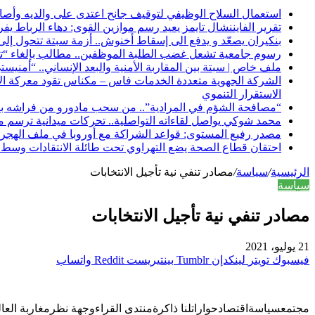
استعمال السلاح الوظيفي لتوقيف جانح اعتدى على والديه وأ
تقرير الفايننشال تايمز يعيد رسم موازين القوى: دهاء الرباط يف
بنكيران يصعّد و يدفع الى إسقاط أخنوش.. أزمة سبتة تتحول إل
رسوم جامعية تشعل غضب الطلبة الموظفين.. مطالب بإلغاء “تك
ملف خاص | سبتة بين المقاربة الأمنية والبعد الإنساني.. “أمني
الاستقرار التنموي
“مصافحة الشؤم في المرادية”.. من سحب مادورو من فراشه بلب
محمد شوكي يواصل لقاءاته التواصلية.. تحركات ميدانية ترسم ملامح 
مصدر رفيع المستوى: قواعد الشراكة مع أوروبا في ملف الهجرة تح
احتقان قطاع الصحة يضع التهراوي تحت طائلة الانتقادات وس
الرئيسية
/
سياسة
/
مصادر تنفي نية تأجيل الانتخابات
سياسة
مصادر تنفي نية تأجيل الانتخابات
21 يوليو، 2021
فيسبوك
تويتر
لينكدإن
بينتيريست
واتساب
مجتمعسياسةاقتصادحواراتلنا ذاكرةمنتدى القراءوجهة نظرمغاربة الع