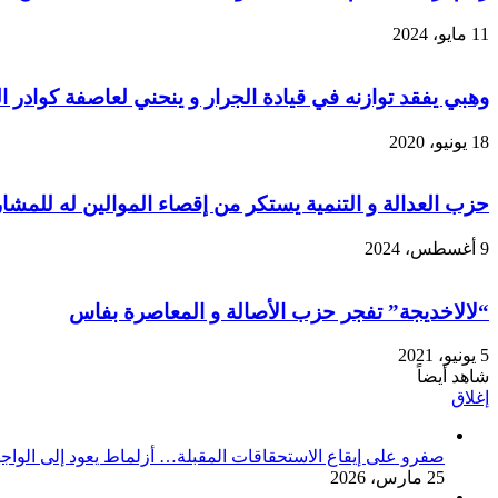
11 مايو، 2024
وهبي يفقد توازنه في قيادة الجرار و ينحني لعاصفة كوادر
18 يونيو، 2020
حزب العدالة و التنمية يستكر من إقصاء الموالين له للمشا
9 أغسطس، 2024
“لالاخديجة” تفجر حزب الأصالة و المعاصرة بفاس
5 يونيو، 2021
شاهد أيضاً
إغلاق
صفرو على إيقاع الاستحقاقات المقبلة… أزلماط يعود إلى الواجهة
25 مارس، 2026