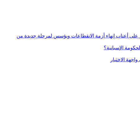
كة الأمن المائي ببولمان.. مشروع استراتيجي بـ251 مليون درهم يضع الإقليم على أعتاب إنهاء أزمة الانقطاعات ويؤسس لمرحلة جديدة من
كومة الإسبانية؟
واجهة الاختبار