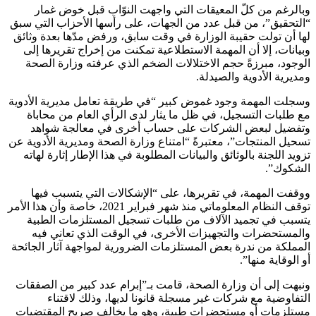
وبالرغم من كلّ المعيقات التي واجهت النوّاب قبل خوض غمار
“التحقيق”، من قبل عدد من الجهات، على رأسها الأحزاب التي سبق
لها أن تولت حقيبة الوزارة في وقت سابق، ورفض مدّها بعدة وثائق
وبيانات، إلا أن المهمة الاستطلاعية تمكنت من إخراج تقريرها إلى
الوجود، مبرزةً حجم الاختلالات الضخم الذي عرفته وزارة الصحة
ومديرية الأدوية والصيدلة.
وسجلت المهمة وجود غموض كبير “في طريقة تعامل مديرية الأدوية
مع طلبات التسجيل، في ظل ما يثار لدى الرأي العام من محاباة
وتفضيل لبعض الشركات على حساب أخرى في معالجة شواهد
تسحيل المنتجات”، معتبرةً “امتناع وزارة الصحة ومديرية الأدوية عن
تزويد اللجنة بالوثائق والبيانات المطلوبة في هذا الإطار إثارة لهاته
الشكوك”.
ووقفت المهمة، في تقريرها، على “الإشكالات التي يتسبب فيها
توقف النظام المعلوماتي منذ شهر فبراير 2021، خاصة وأن هذا الأمر
يتسبب في تجميد الآلاف من طلبات تسجيل المستلزمات الطبية
والمستحضرات والتجهيزات الأخرى، في الوقت الذي تعاني فيه
المملكة من ندرة بعض المستلزمات الضرورية لمواجهة آثار الجائحة
أو الوقاية منها”.
ونبهت إلى أن وزارة الصحة، قامت بـ”إبرام عدد كبير من الصفقات
التفاوضية مع شركات غير مسجلة قانونا لديها، وذلك لاقتناء
مستلزمات أو مستحضرات طبية، وهو ما يخالف صريح المقتضيات