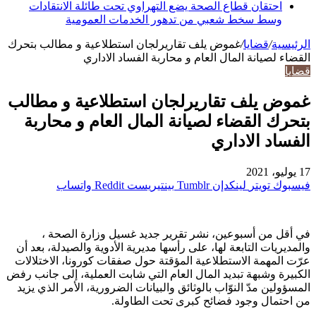
احتقان قطاع الصحة يضع التهراوي تحت طائلة الانتقادات
وسط سخط شعبي من تدهور الخدمات العمومية
الرئيسية
/
قضايا
/
غموض يلف تقاريرلجان استطلاعية و مطالب بتحرك
القضاء لصيانة المال العام و محاربة الفساد الاداري
قضايا
غموض يلف تقاريرلجان استطلاعية و مطالب
بتحرك القضاء لصيانة المال العام و محاربة
الفساد الاداري
17 يوليو، 2021
فيسبوك
تويتر
لينكدإن
بينتيريست
واتساب
في أقل من أسبوعين، نشر تقرير جديد غسيل وزارة الصحة ،
والمديريات التابعة لها، على رأسها مديرية الأدوية والصيدلة، بعد أن
عرّت المهمة الاستطلاعية المؤقتة حول صفقات كورونا، الاختلالات
الكبيرة وشبهة تبديد المال العام التي شابت العملية، إلى جانب رفض
المسؤولين مدّ النوّاب بالوثائق والبيانات الضرورية، الأمر الذي يزيد
من احتمال وجود فضائح كبرى تحت الطاولة.