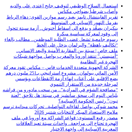
استعمال السلاح الوظيفي لتوقيف جانح اعتدى على والديه
وأصاب شرطياً بضواحي مكناس
تقرير الفايننشال تايمز يعيد رسم موازين القوى: دهاء الرباط
يفرمل التهور الإسباني في المتوسط
بنكيران يصعّد و يدفع الى إسقاط أخنوش.. أزمة سبتة تتحول
إلى وقود لمعركة سياسية مبكرة
رسوم جامعية تشعل غضب الطلبة الموظفين.. مطالب بإلغاء
“تكاليف باهظة” والبرلمان يدخل على الخط
ملف خاص | سبتة بين المقاربة الأمنية والبعد الإنساني..
“أمنيستي” تنتقد أوروبا والمغرب يواصل مواجهة شبكات
الهجرة غير النظامية
الشركة الجهوية متعددة الخدمات فاس – مكناس تقود معركة
الأمن المائي ببولمان.. مشروع استراتيجي بـ251 مليون درهم
يضع الإقليم على أعتاب إنهاء أزمة الانقطاعات ويؤسس
لمرحلة جديدة من الاستقرار التنموي
“مصافحة الشؤم في المرادية”.. من سحب مادورو من فراشه
بلباس النوم إلى سحق سانشيز في سبتة: هل تلاحق “لعنة
تبون” رئيس الحكومة الإسبانية؟
محمد شوكي يواصل لقاءاته التواصلية.. تحركات ميدانية ترسم
ملامح الاستعداد المبكر لانتخابات شتنبر 2026
مصدر رفيع المستوى: قواعد الشراكة مع أوروبا في ملف
الهجرة تحتاج إلى مراجعة.. وأحداث سبتة تعيد العلاقات
المغربية الإسبانية إلى واجهة الاختبار