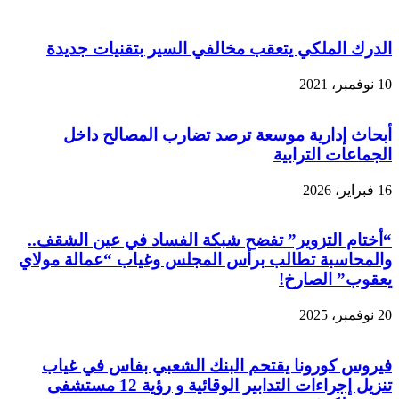
الدرك الملكي يتعقب مخالفي السير بتقنيات جديدة
10 نوفمبر، 2021
أبحاث إدارية موسعة ترصد تضارب المصالح داخل
الجماعات الترابية
16 فبراير، 2026
“أختام التزوير” تفضح شبكة الفساد في عين الشقف..
والمحاسبة تطالب برأس المجلس وغياب “عمالة مولاي
يعقوب” الصارخ!
20 نوفمبر، 2025
فيروس كورونا يقتحم البنك الشعبي بفاس في غياب
تنزيل إجراءات التدابير الوقائية و رؤية 12 مستشفى