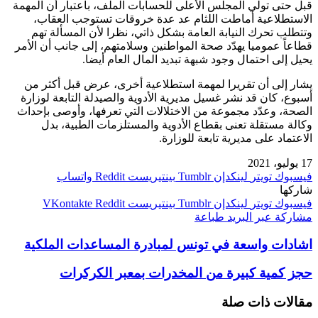
قبل حتى تولي المجلس الأعلى للحسابات الملف، باعتبار أن المهمة
الاستطلاعية أماطت اللثام عد عدة خروقات تستوجب العقاب،
وتتطلب تحرك النيابة العامة بشكل ذاتي، نظرا لأن المسألة تهم
قطاعاً عموميا يهدّد صحة المواطنين وسلامتهم، إلى جانب أن الأمر
يحيل إلى احتمال وجود شبهة تبديد المال العام أيضا.
يشار إلى أن تقريرا لمهمة استطلاعية أخرى، عرض قبل أكثر من
أسبوع، كان قد نشر غسيل مديرية الأدوية والصيدلة التابعة لوزارة
الصحة، وعدّد مجموعة من الاختلالات التي تعرفها، وأوصى بإحداث
وكالة مستقلة تعنى بقطاع الأدوية والمستلزمات الطبية، بدل
الاعتماد على مديرية تابعة للوزارة.
17 يوليو، 2021
فيسبوك
تويتر
لينكدإن
بينتيريست
واتساب
شاركها
فيسبوك
تويتر
لينكدإن
بينتيريست
مشاركة عبر البريد
طباعة
اشادات واسعة في تونس لمبادرة المساعدات الملكية
حجز كمية كبيرة من المخدرات بمعبر الكركرات
مقالات ذات صلة