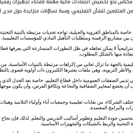
 ـ مكناس نحو تخصيص اعتمادات مالية مهمة لاقتناء تجهيزات رقمية
دد من المتابعين للشأن التعليمي، وسط تساؤلات متزايدة حول مدى 
خاصة بالمناطق القروية والجبلية، تواجه تحديات مرتبطة بالبنية التحت
زن بين مشاريع الرقمنة ومتطلبات التأهيل المادي للمؤسسات التعليمية.
تراتيجياً لا يمكن تجاهله في ظل التطورات المتسارعة التي يعرفها قطاع 
تفادة منها بالشكل المطلوب.
مية بالجهة ما تزال تعاني من إكراهات مرتبطة بالبنيات الأساسية، من
ذ والأطر التربوية، وهي ملفات يعتبرها الكثيرون ذات أولوية قصوى بال
في تدبير الصفقات العمومية داخل قطاع التعليم، خاصة بعد الجدل الذي
ب أن يخضع لمعايير الشفافية والنجاعة وتكافؤ الفرص، وأن يكون موجها
 الشركاء، من نقابات تعليمية وجمعيات آباء وأولياء التلاميذ وهيئات 
رات والبرامج المعتمدة.
تحسين جودة التعليم وتطوير أساليب التدريس والتعلم. لذلك فإن نجاح ا
التحتية والربط بالشبكات والتجهيزات الأساسية.