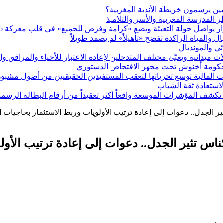
ين يرسمون خريطة الأندية المغربية؟
يواصل جولة التعبئة ويضع «كرامة وفرص للجميع» في قلب معركة 2026
ئي والمونديال
ميدانية ويعبّئ مختلف المتدخلين لإعادة الاعتبار للأحياء والمرافق و
 حكومة أخنوش تحت مجهر الافتحاص الدستوري
 المالية توسع تحرياتها لتعقب المستفيدين الحقيقيين من أصول مشبو
 لاستعادة ثقة الشباب
كشف المؤشرات الموسعة واقعاً أكثر تعقيداً من أرقام البطالة الرسمي
 الجدل.. دعوات إلى إعادة ترتيب الأولويات وربط الاستثمار بحاجيات 
ناس تثير الجدل.. دعوات إلى إعادة ترتيب الأو