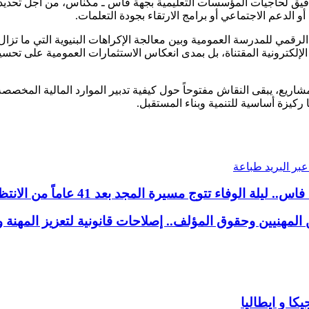
ق لحاجيات المؤسسات التعليمية بجهة فاس ـ مكناس، من أجل تحديد الأولو
أو الدعم الاجتماعي أو برامج الارتقاء بجودة التعلمات.
لرقمي للمدرسة العمومية وبين معالجة الإكراهات البنيوية التي ما تزا
ت الإلكترونية المقتناة، بل بمدى انعكاس الاستثمارات العمومية على 
يع، يبقى النقاش مفتوحاً حول كيفية تدبير الموارد المالية المخصصة 
ركيزة أساسية للتنمية وبناء المستقبل.
بر البريد
طباعة
فاء تتوج مسيرة المجد بعد 41 عاماً من الانتظار
مهنيين وحقوق المؤلف.. إصلاحات قانونية لتعزيز المهنة 
كا و ايطاليا