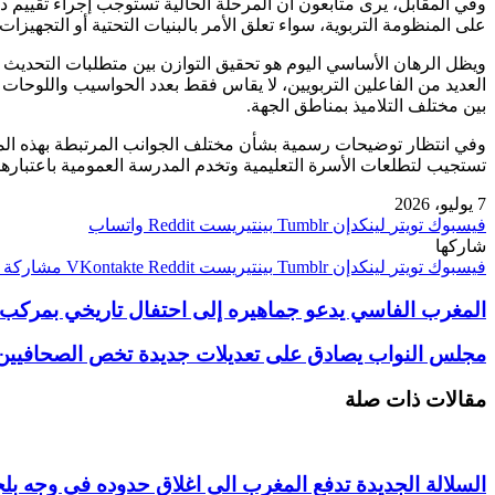
وفي المقابل، يرى متابعون أن المرحلة الحالية تستوجب إجراء تقييم دقي
على المنظومة التربوية، سواء تعلق الأمر بالبنيات التحتية أو التجهيزات 
ويظل الرهان الأساسي اليوم هو تحقيق التوازن بين متطلبات التحديث ا
العديد من الفاعلين التربويين، لا يقاس فقط بعدد الحواسيب واللوحا
بين مختلف التلاميذ بمناطق الجهة.
وفي انتظار توضيحات رسمية بشأن مختلف الجوانب المرتبطة بهذه المشار
تستجيب لتطلعات الأسرة التعليمية وتخدم المدرسة العمومية باعتبارها 
7 يوليو، 2026
فيسبوك
تويتر
لينكدإن
بينتيريست
واتساب
شاركها
فيسبوك
تويتر
لينكدإن
بينتيريست
مشاركة ع
المغرب الفاسي يدعو جماهيره إلى احتفال تاريخي بمركب فاس.. ليلة الو
مجلس النواب يصادق على تعديلات جديدة تخص الصحافيين ال
مقالات ذات صلة
السلالة الجديدة تدفع المغرب الى اغلاق حدوده في وجه بلجي