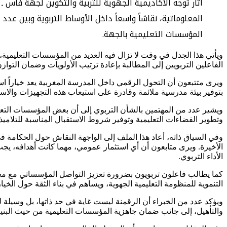
أثار توجه الأكاديمية الجهوية للتربية والتكوين لجهة فاس
المعلوماتية، نقاشاً واسعاً داخل الأوساط التربوية وبين ع
المؤسسات التعليمية بالجهة.
ويأتي هذا الجدل في وقت لا تزال فيه العديد من المؤسسات التعليمية، 
الفاعلين التربويين إلى المطالبة بإعادة ترتيب الأولويات وضمان التوا
ويرى متتبعون أن التحول الرقمي داخل المدرسة المغربية يعد خياراً اس
بتوفير بيئة مدرسية ملائمة وقادرة على استيعاب هذه التجهيزات والاس
ويشير عدد من المهتمين بالشأن التربوي إلى أن بعض المؤسسات التعلي
وتطوير الفضاءات التعليمية وتوفير شروط الاستقبال المناسبة للتلامي
وفي السياق ذاته، أعاد هذا الملف إلى الواجهة النقاش حول الحكامة 
الأخيرة. ويرى متابعون أن أي استثمار عمومي، مهما كانت أهدافه، يج
الأداء التربوي.
كما يطالب فاعلون تربويون بضرورة تعزيز التواصل المؤسساتي مع مختلف
التنموية للمنظومة التعليمية الجهوية، ويساهم في بناء الثقة حول الخيا
ويؤكد عدد من الخبراء أن الرقمنة ليست غاية في حد ذاتها، بل وسيلة ل
والتأهيل، إلى جانب ضمان جاهزية المؤسسات التعليمية من حيث البنية 