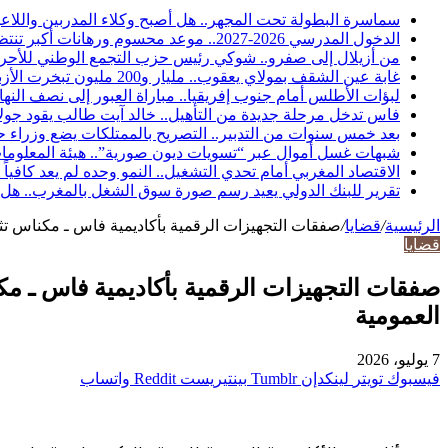
سماسرة البطولة تحت المجهر.. هل أصبح وكلاء المدربين واللاعب
الدخول المدرسي 2026-2027.. موعد محسوم ورهانات أكبر تنتظر المدرسة المغربية والأسر والتلاميذ
من أزيلال إلى صفرو.. شوكي رئيس حزب التجمع الوطني للأحرار 
غابة عين الشقف بمولاي يعقوب.. مليار و200 مليون تبخرت الأزبال والمياه الراكدة تفضح «تأهيلاً» لم يصمد طويلاً
لبؤات الأطلس أمام جنوب إفريقيا.. مباراة العبور إلى نصف النها
فاس تدخل مرحلة جديدة من التأهيل.. خالد آيت طالب يقود جولات 
بعد خمس سنوات من التدبير.. التصريح بالممتلكات يضع وزراء
شبهات غسل أموال عبر “تسويات ديون صورية”.. هيئة المعلومات
الاقتصاد المغربي أمام تحدي التشغيل.. النمو وحده لم يعد كافياً
تقرير للبنك الدولي يعيد رسم صورة سوق الشغل بالمغرب.. هل ت
الرئيسية
/
قضايا
/
صفقات التجهيزات الرقمية بأكاديمية فاس ـ مكناس تثير
قضايا
صفقات التجهيزات الرقمية بأكاديمية فاس ـ مك
العمومية
7 يوليو، 2026
فيسبوك
تويتر
لينكدإن
بينتيريست
واتساب