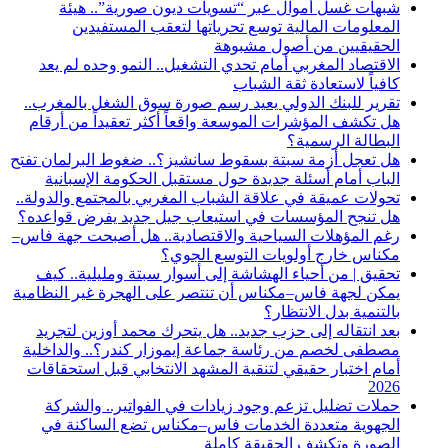
شبهات غسل أموال عبر “تسويات ديون صورية”.. هيئة
المعلومات المالية توسع تحرياتها لتعقب المستفيدين
الحقيقيين من أصول مشبوهة
الاقتصاد المغربي أمام تحدي التشغيل.. النمو وحده لم يعد
كافياً لاستعادة ثقة الشباب
تقرير للبنك الدولي يعيد رسم صورة سوق الشغل بالمغرب..
هل تكشف المؤشرات الموسعة واقعاً أكثر تعقيداً من أرقام
البطالة الرسمية؟
هل تعجل أزمة سبتة بسقوط سانشيز؟.. ضغوط البرلمان تفتح
الباب أمام أسئلة جديدة حول مستقبل الحكومة الإسبانية
تحولات عميقة في علاقة الشباب المغربي بالمجتمع والدولة..
هل تنجح المؤسسات في استيعاب جيل جديد يفرض قواعده؟
رغم المؤهلات السياحية والاقتصادية.. هل أصبحت جهة فاس–
مكناس خارج أولويات التوسع الجوي؟
تحقيق | من أحياء الهشاشة إلى أسوار سبتة ومليلية.. كيف
يمكن لجهة فاس–مكناس أن تنتصر على الهجرة غير النظامية
بالتنمية بدل الانتظار؟
بعد انتقاله إلى حزب جديد.. هل يتحرك محمد أوزين لتجريد
مصطفى لخصم من رئاسة جماعة إيموزار كندر؟.. والداخلية
أمام اختبار حقيقي لتنقية المشهد الانتخابي قبل استحقاقات
2026
حملات تضليل تزعم وجود زيادات في الفواتير.. والشركة
الجهوية متعددة الخدمات فاس–مكناس تضع الساكنة في
الصورة وتكشف الحقيقة كاملة