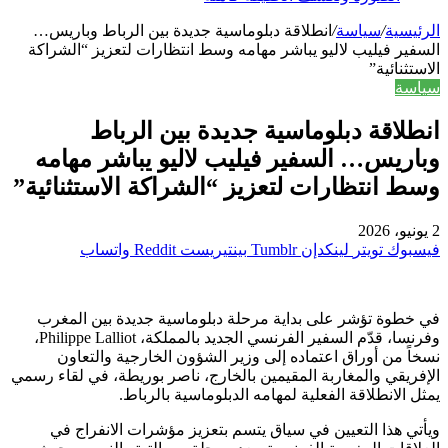
الرئيسية
/
سياسة
/
انطلاقة دبلوماسية جديدة بين الرباط وباريس…
السفير فيليب لاليو يباشر مهامه وسط انتظارات لتعزيز “الشراكة
الاستثنائية”
سياسة
انطلاقة دبلوماسية جديدة بين الرباط
وباريس… السفير فيليب لاليو يباشر مهامه
وسط انتظارات لتعزيز “الشراكة الاستثنائية”
2 يونيو، 2026
فيسبوك
تويتر
لينكدإن
بينتيريست
واتساب
في خطوة تؤشر على بداية مرحلة دبلوماسية جديدة بين المغرب
وفرنسا، قدّم السفير الفرنسي الجديد بالمملكة، Philippe Lalliot،
نسخاً من أوراق اعتماده إلى وزير الشؤون الخارجية والتعاون
الإفريقي والمغاربة المقيمين بالخارج، ناصر بوريطة، في لقاء رسمي
يمثل الانطلاقة الفعلية لمهامه الدبلوماسية بالرباط.
ويأتي هذا التعيين في سياق يتسم بتعزيز مؤشرات الانفراج في