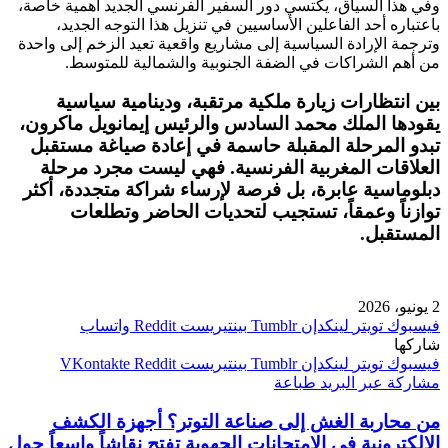
وفي هذا السياق، يكتسي دور السفير الفرنسي الجديد أهمية خاصة،
باعتباره أحد الفاعلين الأساسيين في تنزيل هذا التوجه الجديد،
وترجمة الإرادة السياسية إلى مشاريع واقعية تعيد الزخم إلى واحدة
من أهم الشراكات في الضفة الجنوبية والشمالية للمتوسط.
بين انتظارات زيارة ملكية مرتقبة، ودينامية سياسية
يقودها الملك محمد السادس والرئيس إيمانويل ماكرون،
تبدو المرحلة المقبلة حاسمة في إعادة صياغة مستقبل
العلاقات المغربية الفرنسية. فهي ليست مجرد مرحلة
دبلوماسية عابرة، بل فرصة لإرساء شراكة متجددة، أكثر
توازناً وعمقاً، تستجيب لتحديات الحاضر وتطلعات
المستقبل.
2 يونيو، 2026
فيسبوك
تويتر
لينكدإن
بينتيريست
واتساب
شاركها
فيسبوك
تويتر
لينكدإن
بينتيريست
مشاركة عبر البريد
طباعة
من محاربة الغش إلى صناعة التوتر؟ أجهزة الكشف
الإلكترونية في الامتحانات الجهوية تفتح نقاشاً واسعاً حول