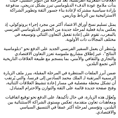
العلاقات المغربية الفرنسية، بعد مرحلة من التوتر النسبي، حيث
بدأت ملامح عودة الدفء الدبلوماسي تبرز بشكل تدريجي، مدفوعة
بإرادة سياسية مشتركة لإعادة بناء جسور الثقة وتطوير الشراكة
الاستراتيجية بين الرباط وباريس.
يمثل تسليم نسخ أوراق الاعتماد أكثر من مجرد إجراء بروتوكولي، إذ
يعكس بداية فعلية لمرحلة جديدة من الحضور الدبلوماسي الفرنسي
بالمغرب، تقوم على إعادة تفعيل التعاون الثنائي وتوسيعه في
مختلف المجالات ذات الأولوية.
ويُنتظر أن يعمل السفير الفرنسي الجديد على الدفع نحو “دبلوماسية
النتائج”، عبر إطلاق مشاريع ملموسة تعزز التعاون الاقتصادي
والتجاري والثقافي والأمني، بما ينسجم مع طبيعة العلاقات التاريخية
التي تجمع البلدين.
ضمن أبرز الملفات المنتظرة في المرحلة المقبلة، يبرز ملف الزيارة
الرسمية المرتقبة لـ الملك محمد السادس إلى فرنسا، والتي يُرتقب
أن تشكل محطة مفصلية في مسار إعادة تنشيط العلاقات الثنائية،
وفتح صفحة جديدة قائمة على الثقة والتوازن والاحترام المتبادل.
وتُعوَّل هذه الزيارة، في حال تأكيدها، على الدفع نحو توقيع اتفاقيات
ومعاهدات تعاون متقدمة، تعكس مستوى الشراكة الاستثنائية بين
البلدين، وتؤسس لمرحلة أكثر عمقاً في التنسيق السياسي
والاقتصادي.