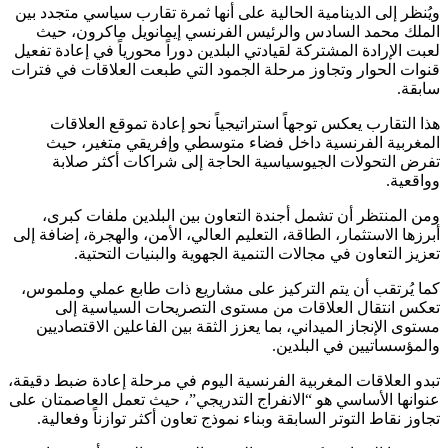
ويُنظر إلى الدينامية الحالية على أنها ثمرة تقارب سياسي متجدد بين
الملك محمد السادس والرئيس الفرنسي إيمانويل ماكرون، حيث
لعبت الإرادة المشتركة لقيادتي البلدين دوراً محورياً في إعادة تفعيل
قنوات الحوار وتجاوز مرحلة الجمود التي طبعت العلاقات في فترات
سابقة.
هذا التقارب يعكس توجهاً استراتيجياً نحو إعادة تموقع العلاقات
المغربية الفرنسية داخل فضاء متوسطي وإفريقي متغير، حيث
تفرض التحولات الجيوسياسية الحاجة إلى شراكات أكثر صلابة
وواقعية.
ومن المنتظر أن تشمل أجندة التعاون بين البلدين ملفات كبرى،
أبرزها الاستثمار، الطاقة، التعليم العالي، الأمن، والهجرة، إضافة إلى
تعزيز التعاون في مجالات التنمية الجهوية والبنيات التحتية.
كما يُرتقب أن يتم التركيز على مشاريع ذات طابع عملي وملموس،
تعكس انتقال العلاقات من مستوى التصريحات السياسية إلى
مستوى الإنجاز الميداني، بما يعزز الثقة بين الفاعلين الاقتصاديين
والمؤسساتيين في البلدين.
تبدو العلاقات المغربية الفرنسية اليوم في مرحلة إعادة ضبط دقيقة،
عنوانها الأساسي هو “الانفراج التدريجي”، حيث تعمل العاصمتان على
تجاوز نقاط التوتر السابقة وبناء نموذج تعاون أكثر توازناً وفعالية.