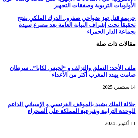
الأولويات التربوية وصفقات التجهيز
جريمة قتل تهز ضواحي صفرو.. الدرك الملكي يفتح
تحقيقاً تحت إشراف النيابة العامة بعد مصرع سيدة
بجماعة الدار الحمراء
مقالات ذات صلة
ملف الأحد: التملق والتزلف و “لحيس لكابا”.. سرطان
صامت يهدد المغرب أكثر من الأعداء
14 سبتمبر، 2025
جلالة الملك يشيد بالموقف الفرنسي و الإسباني الداعم
للوحدة الترابية وشرعية المملكة على الصحراء
11 أكتوبر، 2024