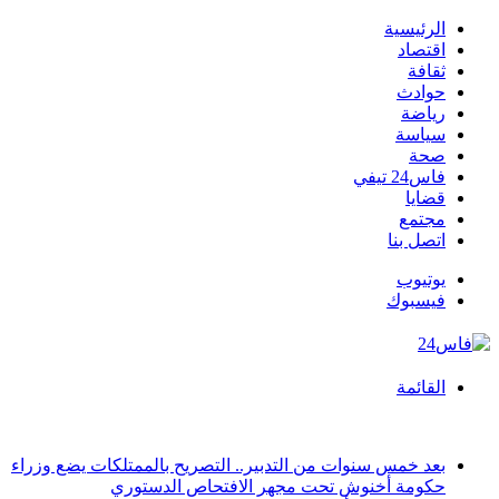
الرئيسية
اقتصاد
ثقافة
حوادث
رياضة
سياسة
صحة
فاس24 تيفي
قضايا
مجتمع
اتصل بنا
يوتيوب
فيسبوك
القائمة
أخبار عاجلة
بعد خمس سنوات من التدبير.. التصريح بالممتلكات يضع وزراء
حكومة أخنوش تحت مجهر الافتحاص الدستوري