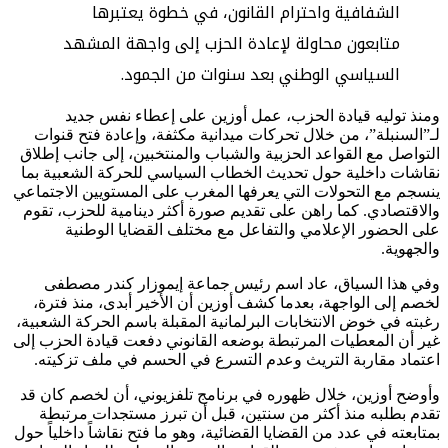
الشفافية واحترام القانون، في خطوة يعتبرها
متابعون محاولة لإعادة الحزب إلى واجهة المشهد
السياسي الوطني بعد سنوات من الجمود.
ومنذ توليه قيادة الحزب، عمل أوزين على إعطاء نفس جديد
لـ”السنبلة”، من خلال تحركات ميدانية مكثفة، وإعادة فتح قنوات
التواصل مع القواعد الحزبية والشباب والمنتخبين، إلى جانب إطلاق
نقاشات داخلية حول تحديث الخطاب السياسي للحركة الشعبية بما
ينسجم مع التحولات التي يعرفها المغرب على المستويين الاجتماعي
والاقتصادي. كما راهن على تقديم صورة أكثر دينامية للحزب، تقوم
على الحضور الإعلامي والتفاعل مع مختلف القضايا الوطنية
والجهوية.
وفي هذا السياق، عاد اسم رئيس جماعة إيموزار كندر
مصطفى
لخصم
إلى الواجهة، بعدما كشف أوزين أن الأخير أبدى، منذ فترة،
رغبته في خوض الانتخابات البرلمانية المقبلة باسم الحركة الشعبية،
غير أن المعطيات المرتبطة بوضعه القانوني دفعت قيادة الحزب إلى
اعتماد مقاربة التريث وعدم التسرع في الحسم في ملف تزكيته.
وأوضح أوزين، خلال ظهوره في برنامج تلفزيوني، أن لخصم كان قد
تقدم بطلبه منذ أكثر من سنتين، قبل أن تبرز مستجدات مرتبطة
بمتابعته في عدد من القضايا القضائية، وهو ما فتح نقاشاً داخلياً حول