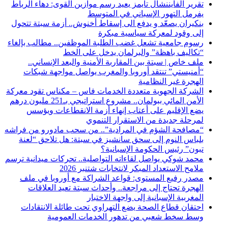
تقرير الفايننشال تايمز يعيد رسم موازين القوى: دهاء الرباط
يفرمل التهور الإسباني في المتوسط
بنكيران يصعّد و يدفع الى إسقاط أخنوش.. أزمة سبتة تتحول
إلى وقود لمعركة سياسية مبكرة
رسوم جامعية تشعل غضب الطلبة الموظفين.. مطالب بإلغاء
“تكاليف باهظة” والبرلمان يدخل على الخط
ملف خاص | سبتة بين المقاربة الأمنية والبعد الإنساني..
“أمنيستي” تنتقد أوروبا والمغرب يواصل مواجهة شبكات
الهجرة غير النظامية
الشركة الجهوية متعددة الخدمات فاس – مكناس تقود معركة
الأمن المائي ببولمان.. مشروع استراتيجي بـ251 مليون درهم
يضع الإقليم على أعتاب إنهاء أزمة الانقطاعات ويؤسس
لمرحلة جديدة من الاستقرار التنموي
“مصافحة الشؤم في المرادية”.. من سحب مادورو من فراشه
بلباس النوم إلى سحق سانشيز في سبتة: هل تلاحق “لعنة
تبون” رئيس الحكومة الإسبانية؟
محمد شوكي يواصل لقاءاته التواصلية.. تحركات ميدانية ترسم
ملامح الاستعداد المبكر لانتخابات شتنبر 2026
مصدر رفيع المستوى: قواعد الشراكة مع أوروبا في ملف
الهجرة تحتاج إلى مراجعة.. وأحداث سبتة تعيد العلاقات
المغربية الإسبانية إلى واجهة الاختبار
احتقان قطاع الصحة يضع التهراوي تحت طائلة الانتقادات
وسط سخط شعبي من تدهور الخدمات العمومية