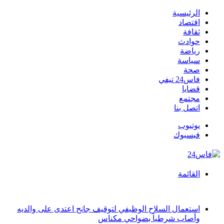
الرئيسية
اقتصاد
ثقافة
حوادث
رياضة
سياسة
صحة
فاس24 تيفي
قضايا
مجتمع
اتصل بنا
يوتيوب
فيسبوك
القائمة
أخبار عاجلة
استعمال السلاح الوظيفي لتوقيف جانح اعتدى على والديه
وأصاب شرطياً بضواحي مكناس