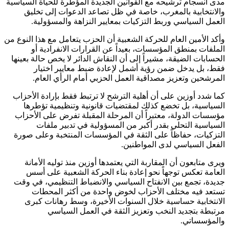
مدى انسجام ترشيحه مع القوانين الجديدة المؤطرة للحياة السياسية
والانتخابية بالمغرب، خاصة في ظل تصاعد الدعوات إلى تخليق
العمل السياسي وربط التزكيات بمعايير النزاهة والمسؤولية.
وأكد الأمين العام للحركة الشعبية أن الحزب يتعامل مع هذا النوع من
الملفات بمنطق المؤسسات، بعيداً عن القرارات الانفرادية أو
الحسابات الضيقة، مشيراً إلى أن النقاش الدائر لا يخص حالة بعينها
فقط، بل يدخل ضمن رؤية أشمل لإعادة ضبط معايير اختيار
المرشحين وتعزيز مصداقية العمل الحزبي أمام الرأي العام.
كما شدد أوزين على أن أهلية الترشح لا ترتبط فقط بإرادة الأحزاب
السياسية، بل تخضع كذلك لمقتضيات قانونية وتنظيمية تؤطرها
مؤسسات الدولة، معتبراً أن المرحلة المقبلة تفرض على الأحزاب
السياسية التحلي بقدر أكبر من المسؤولية في تدبير ملفات
التزكيات، حفاظاً على الثقة في المؤسسات المنتخبة وعلى صورة
الفعل السياسي لدى المواطنين.
ويرى متابعون أن المقاربة التي يعتمدها أوزين منذ توليه الأمانة
العامة تعكس توجهاً نحو إعادة بناء الحركة الشعبية على أسس
جديدة، تجمع بين الانفتاح السياسي والانضباط التنظيمي، في وقت
تستعد فيه مختلف الأحزاب لخوض واحدة من أكثر المحطات
الانتخابية حساسية خلال السنوات الأخيرة، وسط رهانات كبرى
مرتبطة بتجديد النخب وتعزيز الثقة في العمل السياسي
والمؤسساتي.