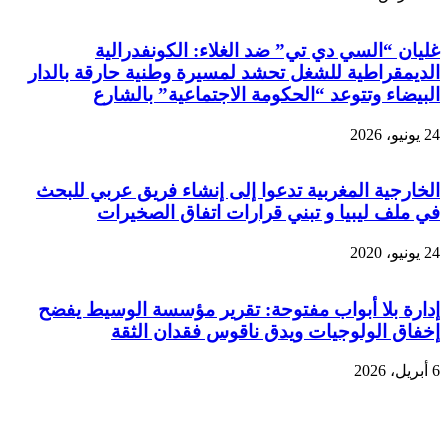
غليان “السي دي تي” ضد الغلاء: الكونفدرالية
الديمقراطية للشغل تحشد لمسيرة وطنية حارقة بالدار
البيضاء وتتوعد “الحكومة الاجتماعية” بالشارع
24 يونيو، 2026
الخارجية المغربية تدعوا إلى إنشاء فريق عربي للبحث
في ملف ليبيا و تبني قرارات اتفاق الصخيرات
24 يونيو، 2020
إدارة بلا أبواب مفتوحة: تقرير مؤسسة الوسيط يفضح
إخفاق الولوجيات ويدق ناقوس فقدان الثقة
6 أبريل، 2026