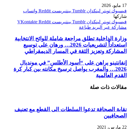
17 مايو، 2026
فيسبوك
تويتر
لينكدإن
بينتيريست
واتساب
شاركها
فيسبوك
تويتر
لينكدإن
بينتيريست
مشاركة عبر البريد
طباعة
وزارة الداخلية تطلق مراجعة شاملة للوائح الانتخابية
استعداداً لتشريعيات 2026… ورهان على توسيع
المشاركة وتعزيز الثقة في المسار الديمقراطي
إنفانتينو يراهن على “أسود الأطلس” في مونديال
2026… والمغرب يواصل ترسيخ مكانته بين كبار كرة
القدم العالمية
مقالات ذات صلة
نقابة الصحافة تدعوا السلطات الى القطع مع تعنيف
الصحافيين
22 مارس، 2021