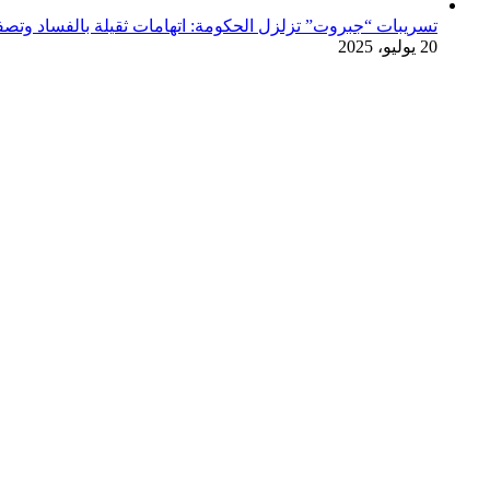
تسريبات “جبروت” تزلزل الحكومة: اتهامات ثقيلة بالفساد وتصفية
20 يوليو، 2025