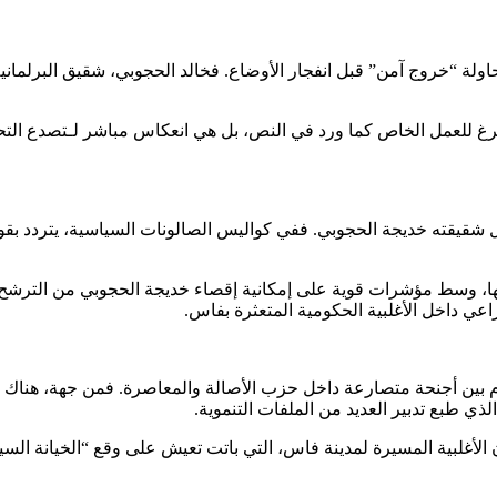
ولة “خروج آمن” قبل انفجار الأوضاع. فخالد الحجوبي، شقيق البرلماني
رغ للعمل الخاص كما ورد في النص، بل هي انعكاس مباشر لـتصدع التح
بل شقيقته خديجة الحجوبي. ففي كواليس الصالونات السياسية، يتردد بق
ها، وسط مؤشرات قوية على إمكانية إقصاء خديجة الحجوبي من الترشح 
ي داخل الأغلبية الحكومية المتعثرة بفاس.
ن أجنحة متصارعة داخل حزب الأصالة والمعاصرة. فمن جهة، هناك تي
ذي طبع تدبير العديد من الملفات التنموية.
 الأغلبية المسيرة لمدينة فاس، التي باتت تعيش على وقع “الخيانة ال