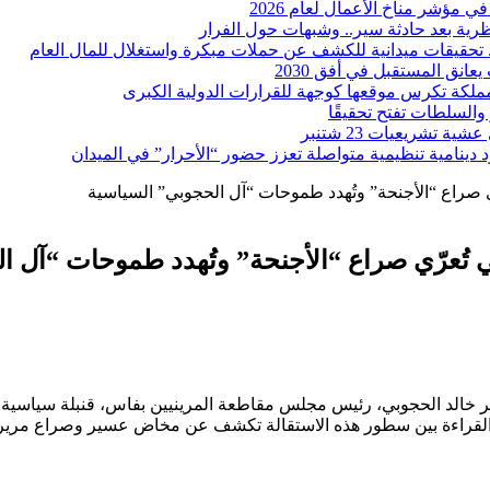
رية بعد حادثة سير.. وشبهات حول الفرار
ة.. تحقيقات ميدانية للكشف عن حملات مبكرة واستغلال للمال العام
انق المستقبل في أفق 2030
والمملكة تكرس موقعها كوجهة للقرارات الدولية الكبرى
والسلطات تفتح تحقيقًا
تشريعيات 23 شتنبر
ينامية تنظيمية متواصلة تعزز حضور “الأحرار” في الميدان
ّي صراع “الأجنحة” وتُهدد طموحات “آل الحجوبي” السياسية
ي تُعرّي صراع “الأجنحة” وتُهدد طموحات “آل 
الد الحجوبي، رئيس مجلس مقاطعة المرينيين بفاس، قنبلة سياسية من ا
أن القراءة بين سطور هذه الاستقالة تكشف عن مخاض عسير وصراع مرير