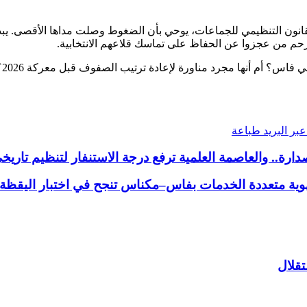
الاستقالة (دجنبر 2025) واللجوء إلى المادتين 59 و243 من القانون التنظيمي للجماعات، يوحي بأن الضغ
رحم من عجزوا عن الحفاظ على تماسك قلاعهم الانتخابية.
 مناورة لإعادة ترتيب الصفوف قبل معركة 2026؟ الأيام القادمة كفيلة بكشف المستور.
بر البريد
طباعة
ة.. والعاصمة العلمية ترفع درجة الاستنفار لتنظيم تاريخ
وية متعددة الخدمات بفاس–مكناس تنجح في اختبار اليقظة وت
تقلال