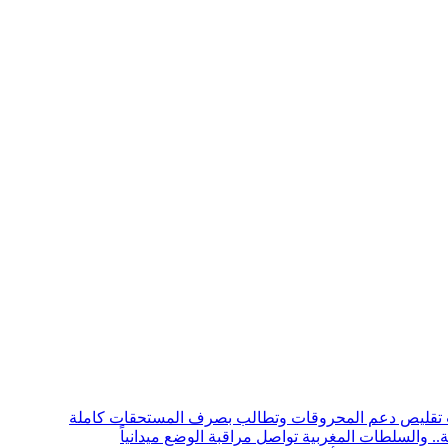
بب تقليص دعم المحروقات وتطالب بصرف المستحقات كاملة
. والسلطات المغربية تواصل مراقبة الوضع ميدانياً