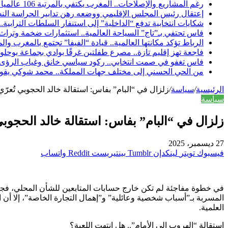
رغم المشاريع والإصلاحات.. المغرب يكتفي بالمرتبة 106 عالمياً في مؤشر مناخ الأعمال لعام 2026
إعتقال رئيس المجلس الإقليمي ووضعه رهن تدابير الحراسة النظ
شكايات انتخابية تدفع “الداخلية” إلى استنفار السلطات الترابي
فاس تحتفي بـ”تاج” السياحة العالمية.. استثمارات ضخمة وتراث يع
الرباط تؤكد مكانتها العالمية.. قيادة “الفيفا” تجتمع بالمغرب 
فاجعة تهز إقليم تازة.. مصرع طفلتين غرقًا بوادي بجماعة بوحلو 
فاس تغفو في صمت انتخابي.. ركود سياسي خانق وغياب الرؤى عشية 
من الحي الحسني إلى مختلف جهات المملكة.. محمد شوكي يقود د
الرئيسية
/
سياسة
/
زلزال في “البام” بفاس: استقالة خالد الحجوبي تُعر
سياسة
زلزال في “البام” بفاس: استقالة خالد الحجوب
27 ديسمبر، 2025
فيسبوك
تويتر
لينكدإن
بينتيريست
واتساب
في خطوة مفاجئة لم تكن خارج حسابات المتابعين للشأن المحلي، فجر خ
المسربة بـ”أسباب شخصية وعائلية” و”إهمال التجارة الخاصة”، إلا 
العلمية.
استقالة “الهروب إلى الأمام”.. هل انتهت اللعبة؟