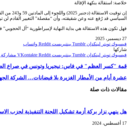
خلاصة: استقالة بنكهة الإقالة
إن توقيت 
السياسي قد رُفع عنه وعن شقيقته، وأن “مقصلة” التغيير القادم لن ت
فهل تكون هذه الاستقالة هي بداية النهاية لإمبراطورية “آل الحجوبي” في فاس؟ أم أنها مجرد
27 ديسمبر، 2025
فيسبوك
تويتر
لينكدإن
بينتيريست
واتساب
شاركها
فيسبوك
تويتر
لينكدإن
بينتيريست
مشاركة ع
قمة "كسر العظم" في فاس: نيجيريا وتونس في صراع الصدار
عشرة أيام من الأمطار الغزيرة بلا فيضانات… الشركة الجه
مقالات ذات صلة
هل ينهي نزار بركة أزمة تشكيل اللجنة التنفيذية لحزب الاس
17 أغسطس، 2024