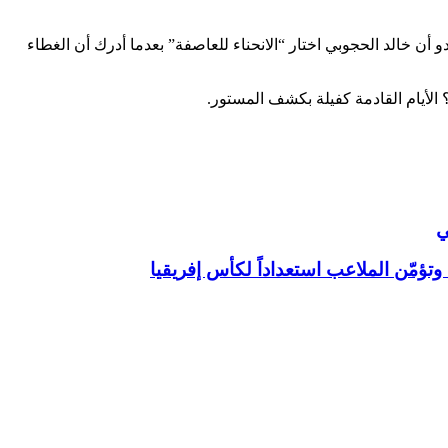
وط وصلت مداها الأقصى. يبدو أن خالد الحجوبي اختار “الانحناء للعاصفة” بعدما أدرك أن الغطاء
ي
ؤمّن الملاعب استعداداً لكأس إفريقيا