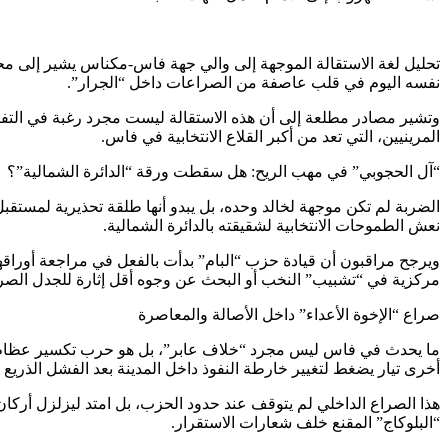
تحليل لغة الاستقالة الموجهة إلى والي جهة فاس-مكناس يشير إلى محا
نفسه اليوم في قلب عاصفة من الصراعات داخل “الجرار”.
وتشير مصادر مطلعة إلى أن هذه الاستقالة ليست مجرد رغبة في التف
المرينيين، التي تعد من أكبر القلاع الانتخابية في فاس.
“آل الحجوبي” في مهب الريح: هل سقطت ورقة “الدائرة الشمالية”؟
الضربة لم تكن موجهة لخالد وحده، بل يبدو أنها طلقة تحذيرية لمستق
نعش الطموحات الانتخابية لشقيقته بالدائرة الشمالية.
ويرجح مراقبون أن قيادة حزب “البام” بدأت بالفعل في مراجعة أوراق
مركزية في “تشبيب” النخب أو البحث عن وجوه أقل إثارة للجدل الصراع
صراع “الإخوة الأعداء” داخل الأصالة والمعاصرة
ما يحدث في فاس ليس مجرد “خلاف عابر”، بل هو حرب تكسير عظام بي
أخرى تيار يضغط لتغيير خارطة النفوذ داخل المدينة بعد الفشل الذريع ال
هذا الصراع الداخلي لم يتوقف عند حدود الحزب، بل امتد ليزلزل أركان
“البلوكاج” المقنع خلف شعارات الاستقرار.