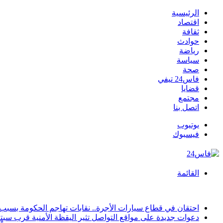
الرئيسية
اقتصاد
ثقافة
حوادث
رياضة
سياسة
صحة
فاس24 تيفي
قضايا
مجتمع
اتصل بنا
يوتيوب
فيسبوك
القائمة
أخبار عاجلة
احتقان في قطاع سيارات الأجرة.. نقابات تهاجم الحكومة بس
دعوات جديدة على مواقع التواصل تثير اليقظة الأمنية قرب سبتة.