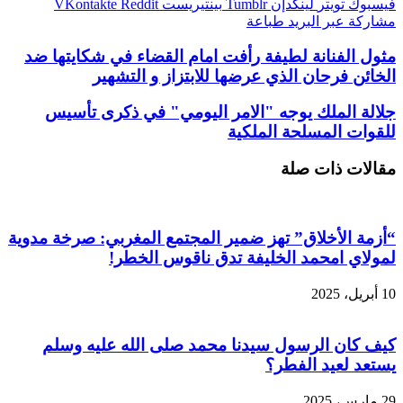
فيسبوك
تويتر
لينكدإن
بينتيريست
مشاركة عبر البريد
طباعة
مثول الفنانة لطيفة رأفت امام القضاء في شكايتها ضد
الخائن فرحان الذي عرضها للابتزاز و التشهير
جلالة الملك يوجه "الامر اليومي" في ذكرى تأسيس
للقوات المسلحة الملكية
مقالات ذات صلة
“أزمة الأخلاق” تهز ضمير المجتمع المغربي: صرخة مدوية
لمولاي امحمد الخليفة تدق ناقوس الخطر!
10 أبريل، 2025
كيف كان الرسول سيدنا محمد صلى الله عليه وسلم
يستعد لعيد الفطر؟
29 مارس، 2025