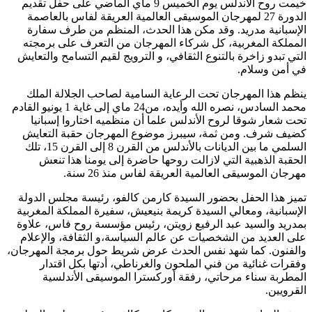
خيمت روح الأندلس يوم الخميس 9 ماي الماضي على حفل تقديم
الدورة 27 لمهرجان الموسيقى العالمية العريقة لفاس بالعاصمة
الإسبانية مدريد. وقد مكن هذا الحدث، المنظم من طرف سفارة
المملكة المغربية، كل شركاء المهرجان من التعرف على برمجته
التي تبدو زاخرة بالتنوع الثقافي، و الترويج لقيم التسامح والتعايش
في أمن وسلام.
ينظم هذا المهرجان تحت الرعاية السامية لصاحب الجلالة الملك
محمد السادس، نصره الله وأيده، من24 ماي إلى غاية 1 يونيو القادم
تحت شعار شوقا لروح الأندلس علما أن منظميه اختاروا إسبانيا
كضيف شرف. ومن ثمة، سيبرز موضوع المهرجان حقبة التعايش
السلمي ما بين الديانات بالأندلس من القرن 8 إلى القرن 15، تلك
الحقبة الذهبية التي لازالت روحها حاضرة إلى يومنا هذا تنعش
مهرجان الموسيقى العالمية العريقة لفاس منذ 26 سنة.
تميز هذا الحفل بحضور السيدة كارمن كالفو، رئيسة مجلس الدولة
الإسبانية، ومعالي السيدة كريمة بنيعيش، سفيرة المملكة المغربية
بمدريد والسيد عبد الرفيع زويتن، رئيس مؤسسة روح فاس، علاوة
على العديد من الشخصيات عن عالم السياسة،و الثقافة، والإعلام
والفنون. كما شهد نفس الحدث عرض شريط حول برمجة المهرجان،
وفقرات غنائية من فني الملحون والغرناطي، أدتها بكل اقتدار
المطربة سناء مرحاتي، رفقة أوركسترا الموسيقى الأندلسية
القرويين.