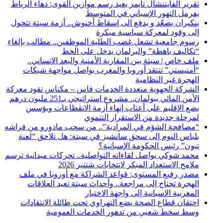
تقرير الفايننشال تايمز يعيد رسم موازين القوى: دهاء الرباط
يفرمل التهور الإسباني في المتوسط
بنكيران يصعّد و يدفع الى إسقاط أخنوش.. أزمة سبتة تتحول
إلى وقود لمعركة سياسية مبكرة
رسوم جامعية تشعل غضب الطلبة الموظفين.. مطالب بإلغاء
“تكاليف باهظة” والبرلمان يدخل على الخط
ملف خاص | سبتة بين المقاربة الأمنية والبعد الإنساني..
“أمنيستي” تنتقد أوروبا والمغرب يواصل مواجهة شبكات
الهجرة غير النظامية
الشركة الجهوية متعددة الخدمات فاس – مكناس تقود معركة
الأمن المائي ببولمان.. مشروع استراتيجي بـ251 مليون درهم
يضع الإقليم على أعتاب إنهاء أزمة الانقطاعات ويؤسس
لمرحلة جديدة من الاستقرار التنموي
“مصافحة الشؤم في المرادية”.. من سحب مادورو من فراشه
بلباس النوم إلى سحق سانشيز في سبتة: هل تلاحق “لعنة
تبون” رئيس الحكومة الإسبانية؟
محمد شوكي يواصل لقاءاته التواصلية.. تحركات ميدانية ترسم
ملامح الاستعداد المبكر لانتخابات شتنبر 2026
مصدر رفيع المستوى: قواعد الشراكة مع أوروبا في ملف
الهجرة تحتاج إلى مراجعة.. وأحداث سبتة تعيد العلاقات
المغربية الإسبانية إلى واجهة الاختبار
احتقان قطاع الصحة يضع التهراوي تحت طائلة الانتقادات
وسط سخط شعبي من تدهور الخدمات العمومية