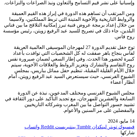
وإسبانيا على نشر قيم التسامح والتعاون ونبذ الصراعات والنزاعات.
ومن المرتقب أن تساهم هذه الدورة في إبراز هذه القيم العميقة
والروابط التاريخية والأخوية المتينة التي تربط المملكتين، ولاسيما
من خلال إعداد برمجة عروض فنية تبرز إمكانية التلاقح ما بين فناني
البلدين، جاء ذلك في تصريح للسيد عبد الرفيع زويتن، رئيس مؤسسة
روح فاس.
توج حفل تقديم الدورة 27 لمهرجان الموسيقى العالمية العريقة
لفاس بنجاح باهر صفقت له كل الشخصيات التي توافدت بأعداد
كبيرة لحضور هذا الحدث. وفي إطار السعي لضمان صيرورة نفس
روح التقاسم والتشارك وتعزيز الروابط والعلاقات الأخوية، سيتم
خلال الأيام القليلة المقبلة، تنظيم حفل مماثل بباريس، بمجلس
الشيوخ الفرنسي، حيث سيستعرض السيد عبد الرفيع زويتن، أمام
أنظار أعضاء
مجلس الشيوخ الفرنسي ومختلف المدعوين، نبذة عن الدورة
السابعة والعشرين للمهرجان، مع تجديد التأكيد على دور الثقافة في
تشييد جسور التواصل ما بين المغرب وشركائه التاريخيين
والمفضلين على مر السنين والأعوام.
14 مايو، 2024
فيسبوك
تويتر
لينكدإن
بينتيريست
واتساب
شاركها