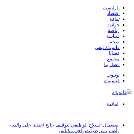
الرئيسية
اقتصاد
ثقافة
حوادث
رياضة
سياسة
صحة
فاس24 تيفي
قضايا
مجتمع
اتصل بنا
يوتيوب
فيسبوك
القائمة
أخبار عاجلة
استعمال السلاح الوظيفي لتوقيف جانح اعتدى على والديه
وأصاب شرطياً بضواحي مكناس