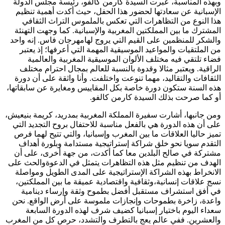
وبهذه المناسبة، عبرت السيدة كارمن كالفو، رئيسة مجلس الدولة
الإسبانية عن سعادتها لحضور هذا الحفل، حيث أكدت أهمية تنظيم
هذا النوع من التظاهرات التي تعكس بالملموس التراث الثقافي
المشترك ما بين المملكتين المغربية والإسبانية. كما وجهت التهنئة
والشكر للمنظمين على القيم التي يروج لهامهرجان فاس. إنه واحد
من الملتقيات والمواعيد الموسيقية المهمة التي أعرفها؛ إذ يعتبر
فضاء تلتقي فيه مختلف الألوان الموسيقية المغربية والعالمية
الراقية. ويعتبر مثالا وقدوة بالنسبة للعالم بمجال احترام مختلف
الثقافات والتقاليد، مهما تنوعت واختلفت. وأنا واثقة على أن دورة
هذه السنة ستكون دورة خاصة بكل المقاييس ومغايرة عن سابقاتها،
أو كما صرحت بذلك السيدة كارمن كالفو.
ومن جانبها، أشارت سفيرة المملكة المغربية بمدريد، كريمة بنيعيش،
على أن هذه الدورة هي بالفعل مناسبة للاحتفال بروح التجديد التي
تميز حاليا العلاقات ما بين المغرب وإسبانيا، والتي تتيح لهما فرص
التقدم سويا نحو خلق شراكة إستراتيجية مستدامة وبلورة أهداف
مشتركة في صالح البلدين معا كما أكدت، من جهة أخرى، على أن
الهدف من تنظيم مثل هذه التظاهرات يتمثل في الدعوةوالحث على
الانخراط بهذه الشراكة الإستراتيجية على المدى الطويل ومواصلة
نسج علاقات إنسانية،وثقافية واقتصادية عميقة ما بين المملكتين،
في أفق استشراف مستقبل أفضل بطموح وثقة وإرساء دينامية
واعدة، زاخرة بطموحات وإنجازات ملموسة على أرض الواقع. نحن
سعداء اليوم باختيار إسبانيا كضيف شرف لهذه الدورة السابعة
والعشرين. ففي عالم يعج بالتطرف والتشدد، حرص كل من المغرب