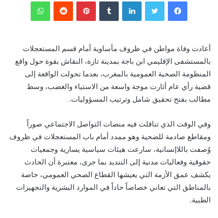
فيسبوك
تويتر
لينكدإن
‏Tumblr
بينتيريست
‏Reddit
واتساب
أعادت وفاة مواطن في ظروف مأساوية أمام قسم المستعجلات
بالمستشفى الإقليمي ابن باجة بمدينة تازة، النقاش بقوة حول واقع
المنظومة الصحية العمومية بالمغرب، بعدما تحولت الواقعة إلى
قضية رأي عام أثارت موجة واسعة من الاستياء والغضب، وسط
مطالب بفتح تحقيق شامل وترتيب المسؤوليات.
وفي الوقت الذي تناقلت فيه منصات التواصل الاجتماعي صوراً
ومقاطع صادمة للضحية وهو ممدد أمام باب المستعجلات في ظروف
وُصفت باللاإنسانية، سارعت هيئات سياسية يسارية وجمعيات
حقوقية وفعاليات مدنية إلى التنديد بما جرى، معتبرة أن الحادث
يكشف عمق الأزمة التي يعيشها القطاع الصحي العمومي، خاصة
بالمناطق التي تعاني خصاصاً حاداً في الموارد البشرية والتجهيزات
الطبية.