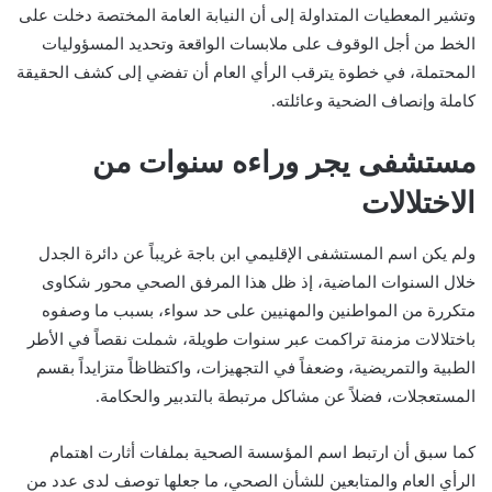
وتشير المعطيات المتداولة إلى أن النيابة العامة المختصة دخلت على
الخط من أجل الوقوف على ملابسات الواقعة وتحديد المسؤوليات
المحتملة، في خطوة يترقب الرأي العام أن تفضي إلى كشف الحقيقة
كاملة وإنصاف الضحية وعائلته.
مستشفى يجر وراءه سنوات من
الاختلالات
ولم يكن اسم المستشفى الإقليمي ابن باجة غريباً عن دائرة الجدل
خلال السنوات الماضية، إذ ظل هذا المرفق الصحي محور شكاوى
متكررة من المواطنين والمهنيين على حد سواء، بسبب ما وصفوه
باختلالات مزمنة تراكمت عبر سنوات طويلة، شملت نقصاً في الأطر
الطبية والتمريضية، وضعفاً في التجهيزات، واكتظاظاً متزايداً بقسم
المستعجلات، فضلاً عن مشاكل مرتبطة بالتدبير والحكامة.
كما سبق أن ارتبط اسم المؤسسة الصحية بملفات أثارت اهتمام
الرأي العام والمتابعين للشأن الصحي، ما جعلها توصف لدى عدد من