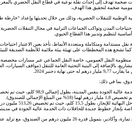
ضخمة تهدف إلى إحداث نقلة نوعية في قطاع النقل الحضري بالمغرب. 
مومية ضخمة لتحقيق هذا الهدف.
ية الوطنية للتنقلات الحضرية، وذلك من خلال تحديثها وإعداد “خارطة 
حتياجات المدن وتواكب الجماعات الترابية في مجال التنقلات الحضرية وا
أساسية لتنظيم وتدبير هذا القطاع الحيوي.
ل مستدامة ومتكاملة ومتعددة الأنماط، تأخذ بعين الاعتبار احتياجات
ء. كما تشجع هذه المخططات على تهيئة بيئة ملائمة للأنظمة الصديقة للبي
 منظومة النقل العمومي، خاصة النقل الجماعي عبر مسارات مخصصة، وتم
مشاريع، بالإضافة إلى البنية التحتية العامة للتنقل (مواقف السيارات، 
دوق، بما في ذلك:
98,9 كلم، حيث تم تخصيص 7,3 مليار درهم لها (74% من المبلغ الإجمالي للصندوق).
 مليون درهم له (5% من المبلغ الإجمالي للصندوق).
خاصة بإنجاز خطوط جديدة للحافلات ذات الخدمة عالية الجودة في مدي
يد عدد المدن التي تبذل جهودًا لإطلاق دراسات مماثلة،