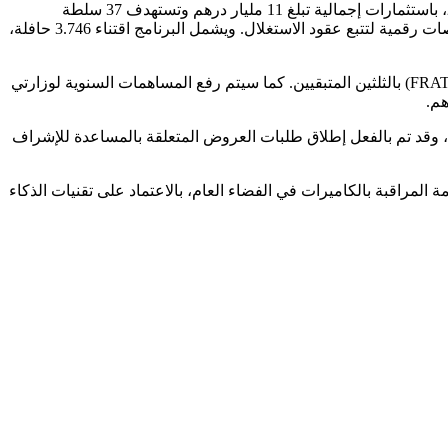
وفي خطوة نوعية لضمان خدمة مستدامة وعالية الجودة، أعلنت الوزارة عن برنامج جديد للنقل الحضري بواسطة الحافلات للفترة 2025-2029، باستثمارات إجمالية تبلغ 11 مليار درهم وتستهدف 37 سلطة
مفوضة. يتميز هذا البرنامج بالفصل بين وظيفتي الاستثمار والاستغلال، حيث تتكفل الدولة بشكل شامل بكل مكونات الاستثمار، مع اعتماد منصات رقمية لتتبع عقود الاستغلال. ويشمل البرنامج اقتناء 3.746 حافلة،
لتفعيل هذا البرنامج، تم التوقيع على اتفاقية للتركيبة المالية، حيث ستغطي مساهمات الجهات ثلث تكاليف الاستثمار، بينما سيساهم صندوق (FRAT) بالثلثين المتبقيين. كما سيتم رفع المساهمات السنوية لوزارتي
وسيتم تنزيل هذا البرنامج على ثلاث مراحل، حيث تشمل المرحلة الأولى ست سلط مفوضة (24 مدينة وتجمع سكاني) خلال الفترة 2025-2026، وقد تم بالفعل إطلاق طلبات العروض المتعلقة بالمساعدة للإشراف
لمراقبة بالكاميرات في الفضاء العام، بالاعتماد على تقنيات الذكاء