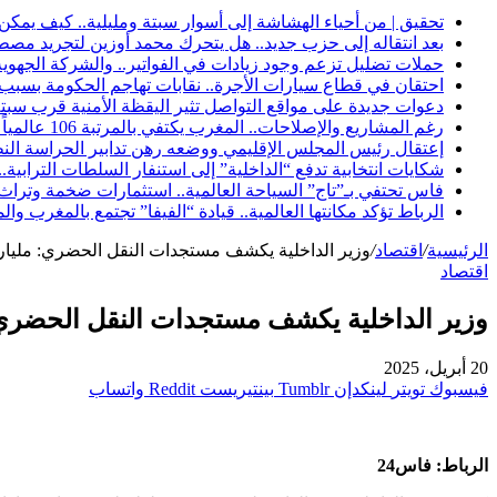
تحقيق | من أحياء الهشاشة إلى أسوار سبتة ومليلية.. كيف يمكن
بعد انتقاله إلى حزب جديد.. هل يتحرك محمد أوزين لتجريد مصطفى
حملات تضليل تزعم وجود زيادات في الفواتير.. والشركة الجه
احتقان في قطاع سيارات الأجرة.. نقابات تهاجم الحكومة بس
دعوات جديدة على مواقع التواصل تثير اليقظة الأمنية قرب سبتة.
رغم المشاريع والإصلاحات.. المغرب يكتفي بالمرتبة 106 عالمياً في مؤشر مناخ الأعمال لعام 2026
إعتقال رئيس المجلس الإقليمي ووضعه رهن تدابير الحراسة النظ
شكايات انتخابية تدفع “الداخلية” إلى استنفار السلطات الترابي
فاس تحتفي بـ”تاج” السياحة العالمية.. استثمارات ضخمة وتراث يع
الرباط تؤكد مكانتها العالمية.. قيادة “الفيفا” تجتمع بالمغرب 
الرئيسية
/
اقتصاد
/
وزير الداخلية يكشف مستجدات النقل الحضري: مليارات
اقتصاد
وزير الداخلية يكشف مستجدات النقل الحضري: م
20 أبريل، 2025
فيسبوك
تويتر
لينكدإن
بينتيريست
واتساب
الرباط: فاس24