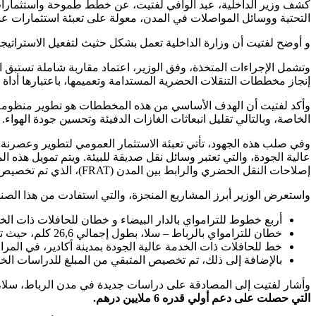
كشف وزير الداخلية، عبد الوافي لفتيت، عن خطط طموحة واستثمارات 
التحتية ووسائل المواصلات في المدن، معولة على تعبئة استثمارات ع
و أوضح لفتيت أن وزارة الداخلية تعمل بشكل حثيث لتفعيل الاستراتيج
وتشمل الإجراءات المتخذة، وفق الوزير، اعتماد مقاربة شاملة تستبق ا
إنجاز مخططات التنقلات الحضرية المستدامة وتعميمها، باعتبارها أداة 
وأكد لفتيت أن الهدف الأساسي من هذه المخططات هو تطوير منظومة نق
الخاصة، وبالتالي تقليل انبعاثات الغازات الدفيئة وتحسين جودة الهوا
وفي صلب هذه الجهود، تأتي تعبئة الاستثمار العمومي لتطوير وعصرنة
عالية الجودة، والتي تعتبر وسائل نقل صديقة للبيئة. ويتم تمويل هذه ال
إصلاحات النقل الحضري والرابط بين المدن (FRAT)، الذي تم تخصيص ما يقارب 9,77 مليار درهم له حتى نهاية دجنبر 2024.
واستعرض الوزير أبرز المشاريع المنجزة، والتي استفادت من هذا الصن
أربع خطوط للترامواي بالدار البيضاء و خطان للحافلات ذات الخدمة عالية الجودة بنفس المدينة، بطول إجمالي 
خطان للترامواي بالرباط – سلا، بطول إجمالي 26,6 كلم، حيث تم تخصيص 1,8 مليار درهم لهما (18% من المبلغ الإجمالي للصندوق).
خط للحافلات ذات الخدمة عالية الجودة بمدينة أكادير، في المراحل النهائية للإنجاز، بطول 15,5 كلم، حيث تم تخصيص 513,26
بالإضافة إلى ذلك، تم تخصيص المتبقي من المبلغ للدراسات ال
وأشار لفتيت إلى المصادقة على دراسات جديدة في مدن الرباط، سلا، تمارة، وأكادير، بتمويل قدره 26 مليون درهم من الصندوق، مع تزا
التي حصلت على دعم أولي قدره 6 ملايين درهم.