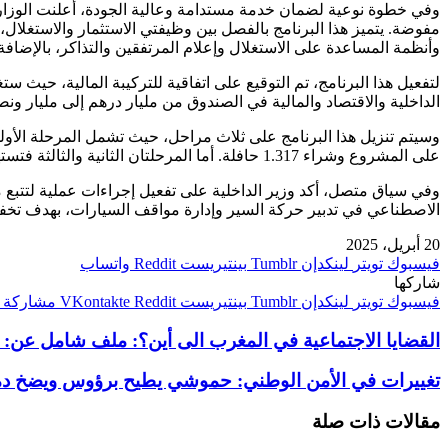
وأنظمة المساعدة على الاستغلال وإعلام المرتفقين والتذاكر، بالإضاف
الداخلية والاقتصاد والمالية في الصندوق من مليار درهم إلى مليار ونصف در
على المشروع وشراء 1.317 حافلة. أما المرحلتان الثانية والثالثة فتستهدفان باقي المدن المعنية بالبرنامج خلال الفترة 2026-2029.
وفي سياق متصل، أكد وزير الداخلية على تفعيل إجراءات عملية لتتبع م
الاصطناعي في تدبير حركة السير وإدارة مواقف السيارات، بهدف تخفي
20 أبريل، 2025
فيسبوك
تويتر
لينكدإن
بينتيريست
واتساب
شاركها
فيسبوك
تويتر
لينكدإن
بينتيريست
مشاركة ع
القضايا الاجتماعية في المغرب الى أين؟: ملف شامل عن: الت
تغييرات في الأمن الوطني: حموشي يطيح برؤوس ويضخ دماء
مقالات ذات صلة