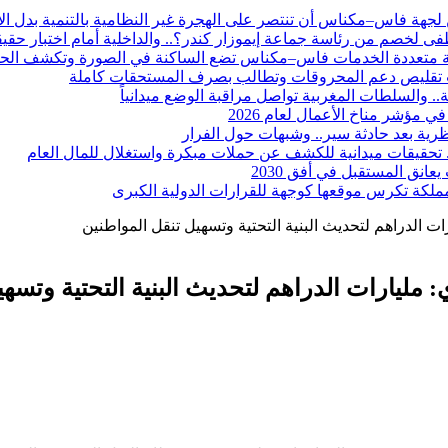
 لجهة فاس–مكناس أن تنتصر على الهجرة غير النظامية بالتنمية بدل الا
 لخصم من رئاسة جماعة إيموزار كندر؟.. والداخلية أمام اختبار حقيقي لت
وية متعددة الخدمات فاس–مكناس تضع الساكنة في الصورة وتكشف الحق
بب تقليص دعم المحروقات وتطالب بصرف المستحقات كاملة
. والسلطات المغربية تواصل مراقبة الوضع ميدانياً
رية بعد حادثة سير.. وشبهات حول الفرار
ة.. تحقيقات ميدانية للكشف عن حملات مبكرة واستغلال للمال العام
انق المستقبل في أفق 2030
والمملكة تكرس موقعها كوجهة للقرارات الدولية الكبرى
 الدراهم لتحديث البنية التحتية وتسهيل تنقل المواطنين
ليارات الدراهم لتحديث البنية التحتية وتسهي