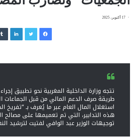
17 أكتوبر، 2025
فيسبوك
تويتر
لينكدإن
تتجه وزارة الداخلية المغربية نحو تطبيق إجرا
طريقة صرف الدعم المالي من قبل الجماعات ال
استغلال المال العام عبر ما يُعرف بـ “تفريخ ا
هذه التدابير، التي تم تعميمها على مصالح ال
توجيهات الوزير عبد الوافي لفتيت لترشيد النف