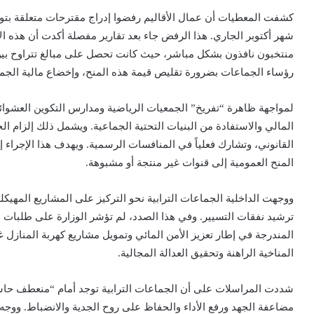
كشفت المعطيات أن عمال الأقاليم رفضوا إدراج مقترحات متعلقة بتو
شهر أكتوبر الجاري. هذا الرفض جاء بعد تقارير مفصلة أكدت أن هذه 
رؤساء الجماعات بضرورة تقليص قيمة هذه المنح، وإخضاع مالية الجمعي
لمواجهة ظاهرة “تفريخ” الجمعيات الرياضية ومدارس التكوين العشوا
المالي والاستفادة من البنيات التحتية الجماعية. ويشمل ذلك إلزام ال
القانوني، وتشارك فعلياً في المنافسات الرسمية. ويهدف هذا الإجراء 
المنح العمومية إلى قنوات غير منتجة أو مشبوهة.
ووجهت الداخلية الجماعات الترابية نحو التركيز على المشاريع المهيكلة
المندرجة في إطار تعزيز الأمن المائي وتمويل مشاريع كهربة المنازل غ
المناخية الراهنة وتحقيق العدالة المجالية.
شددت المراسلات على أن الجماعات الترابية توجد أمام “منعطف حاسم
مضاعفة الجهد ورفع الأداء والحفاظ على روح الجدية والانضباط. ووجه 