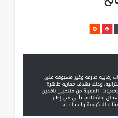
‏Tumblr
بينتيريست
‏Reddit
ءات رقابية صارمة وغير مسبوقة على
ترابية، وذلك بهدف محاربة ظاهرة
لجمعيات” المقربة من منتخبين نافذين.
عمال والأقاليم، تأتي في إطار
قات الحكومية والجماعية.