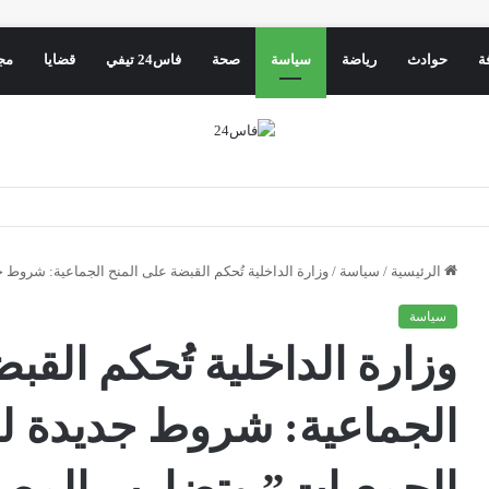
ة
حوادث
رياضة
سياسة
صحة
فاس24 تيفي
قضايا
مج
الرئيسية
/
سياسة
/
وزارة الداخلية تُحكم القبضة على المنح الجماعية: شروط
سياسة
وزارة الداخلية تُحكم القب
الجماعية: شروط جديدة لم
الجمعيات” وتضارب المصا