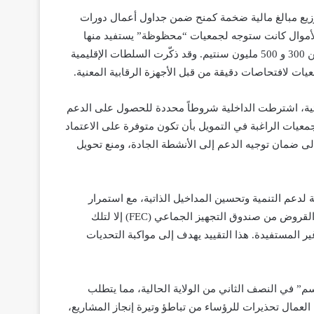
زيع مبالغ مالية ضخمة كمنح ضمن جداول أعمال دورات
الأموال كانت ستوجه لجمعيات “محظوظة” يستفيد منها
منتخبون نافذون بشكل مباشر، حيث كانت تحصل على مبالغ تتراوح بين 300 و 500 مليون سنتيم. وقد ذكّرت السلطات الإقليمية
ات لافتحاصات دقيقة من قبل الأجهزة الرقابية المعنية.
ئية، اشترطت الداخلية شروطاً محددة للحصول على الدعم
جمعيات الراغبة في التمويل بأن تكون متوفرة على الاعتماد
إلى ضمان توجيه الدعم إلى الأنشطة الجادة، ومنع تحويل
 لدعم التنمية وتحسين المداخيل الذاتية، مع استمرار
ترشيد نفقات التسيير. وفي هذا الصدد، لم تؤشر الوزارة على طلبات القروض من صندوق التجهيز الجماعي (FEC) إلا لتلك
ير المستفيدة. هذا التقييد يهدف إلى مواكبة التحديات
” في النصف الثاني من الولاية الحالية، مما يتطلب
العمال تحذيرات للرؤساء من تباطؤ وتيرة إنجاز المشاريع،