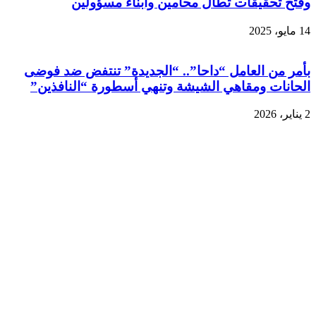
وفتح تحقيقات تطال محامين وأبناء مسؤولين
14 مايو، 2025
بأمر من العامل “داحا”.. “الجديدة” تنتفض ضد فوضى
الحانات ومقاهي الشيشة وتنهي أسطورة “النافذين”
2 يناير، 2026