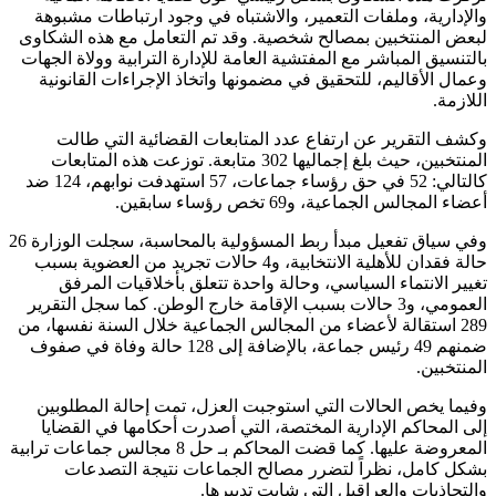
والإدارية، وملفات التعمير، والاشتباه في وجود ارتباطات مشبوهة
لبعض المنتخبين بمصالح شخصية. وقد تم التعامل مع هذه الشكاوى
بالتنسيق المباشر مع المفتشية العامة للإدارة الترابية وولاة الجهات
وعمال الأقاليم، للتحقيق في مضمونها واتخاذ الإجراءات القانونية
اللازمة.
وكشف التقرير عن ارتفاع عدد المتابعات القضائية التي طالت
المنتخبين، حيث بلغ إجماليها 302 متابعة. توزعت هذه المتابعات
كالتالي: 52 في حق رؤساء جماعات، 57 استهدفت نوابهم، 124 ضد
أعضاء المجالس الجماعية، و69 تخص رؤساء سابقين.
وفي سياق تفعيل مبدأ ربط المسؤولية بالمحاسبة، سجلت الوزارة 26
حالة فقدان للأهلية الانتخابية، و4 حالات تجريد من العضوية بسبب
تغيير الانتماء السياسي، وحالة واحدة تتعلق بأخلاقيات المرفق
العمومي، و3 حالات بسبب الإقامة خارج الوطن. كما سجل التقرير
289 استقالة لأعضاء من المجالس الجماعية خلال السنة نفسها، من
ضمنهم 49 رئيس جماعة، بالإضافة إلى 128 حالة وفاة في صفوف
المنتخبين.
وفيما يخص الحالات التي استوجبت العزل، تمت إحالة المطلوبين
إلى المحاكم الإدارية المختصة، التي أصدرت أحكامها في القضايا
المعروضة عليها. كما قضت المحاكم بـ حل 8 مجالس جماعات ترابية
بشكل كامل، نظراً لتضرر مصالح الجماعات نتيجة التصدعات
والتجاذبات والعراقيل التي شابت تدبيرها.