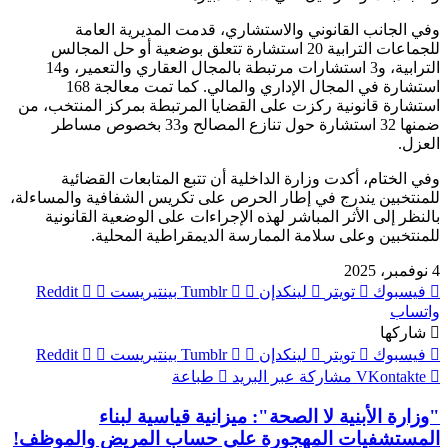
وفي الجانب القانوني والاستشاري، قدمت المديرية العامة
للجماعات الترابية 20 استشارة تتعلق بوضعية أو حل المجالس
الترابية، و3 استشارات مرتبطة بالمجال العقاري والتعمير، و14
استشارة في المجال الإداري والمالي. كما تمت معالجة 168
استشارة قانونية ركزت على القضايا المرتبطة بمركز المنتخب، من
ضمنها 32 استشارة حول تنازع المصالح و33 بخصوص مساطر
العزل.
وفي الختام، أكدت وزارة الداخلية أن تتبع المتابعات القضائية
للمنتخبين يندرج في إطار الحرص على تكريس الشفافية والمساءلة،
بالنظر إلى الأثر المباشر لهذه الإجراءات على الوضعية القانونية
للمنتخبين وعلى سلامة الممارسة الديمقراطية المحلية.
4 نوفمبر، 2025
فيسبوك
تويتر
لينكدإن
بينتيريست
واتساب
شاركها
فيسبوك
تويتر
لينكدإن
بينتيريست
مشاركة عبر البريد
طباعة
"وزارة الأبنية لا الصحة": ميزانية قياسية لبناء
المستشفيات المهجورة على حساب المريض والموظف!