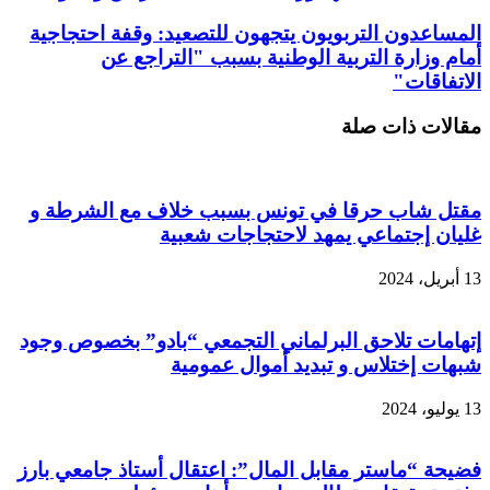
المساعدون التربويون يتجهون للتصعيد: وقفة احتجاجية
أمام وزارة التربية الوطنية بسبب "التراجع عن
الاتفاقات"
مقالات ذات صلة
مقتل شاب حرقا في تونس بسبب خلاف مع الشرطة و
غليان إجتماعي يمهد لاحتجاجات شعبية
13 أبريل، 2024
إتهامات تلاحق البرلماني التجمعي “بادو” بخصوص وجود
شبهات إختلاس و تبديد أموال عمومية
13 يوليو، 2024
فضيحة “ماستر مقابل المال”: اعتقال أستاذ جامعي بارز