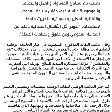
تغييب تام لمبادئ المساواة والعدل والإنصاف
والموضوعية والشفافية، مقابل سيادة الغموض
وانتقائية المعايير وعشوائية التدبير”، ملمحا
لاستعداده “لخوض كل الأشكال المضالية دفاعا عن
المدسة العمومي وعن حقوق وتطلعات الهيئة”.
وقال مكتب النقابة المذكورة، المنضوية في إطار الجامعة الوطنية
للتعليم تحت مظلة الاتحاد المغربي للشغل، إن هذه الاختلالات “نتج
عنها ظلم صريح وغبن بَيِّن، الأمر الذي يعكس غياب الرؤية الموجهة
في إنجاز هذا الاستحقاق الاجتماعي المهم بالنسبة لكافة المفتشات
والمفتشين”، مؤكدا استنكاره الشديد للنتائج الهزيلة التي أسفرت
عنها الحركة الانتقالية الخاصة بهيئة التأطير والتفتيش والمراقبة
والتقييم خاصة ما تعلق منها بمفتشي الشؤون المالية ومفتشي
التوجيه والتخطيط التربويين.
كما حذر المكتب الوطني للنقابة الوطنية لمفتشات ومفتشي التعليم
بالمغرب ، من إمكانية التلاعب بالمناصب الشاغرة التي لم تتم
الاستجابة إلى طلبات أصحابها وذلك بحجزها مسبقا لفئات أخرى عبر
طرق ملتوية؛ منددة في الوقت ذاته ببالاستهداف الممنهج للهيئة، من
خلال الزحف على صلاحياتها واختصاصاتها ومهامها، الذي تفاقمت
مظاهره وتسارعت وتيرته بعد معركة النظام الأساسي الجديد.