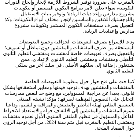
بالمغرب على ضرورة توفير الشروط اللازمة لإنجاز وإنجاح الدورات
التكوينية، سواء تعلق الأمر ببرامج التكوين المستمر أو بتكوينات
مشروع مدارس وإعداديات الريادة؛ وتوفير بنيات الاستقبال
واللوجستيك اللائقين والمناسبين لإنجاز مختلف أنواع التكوينات؛ وكذا
التعجيل بصرف مستحقات التكوين المستمر وتكوينات مشروع
مدارس وإعداديات الريادة.
ودعا للإسراع بصرف التعويضات الجزافية وجميع التعويضات
المستحقة من طرف المفتشات والمفتشين دون تماطل أو تسويف؛
والتعجيل بصرف تعويضات خاصة لمفتشات ومفتشي التعليم الثانوي
التأهيلي ومفتشات ومفتشي التعليم الثانوي الإعدادي، ممن
يشتغلون، إضافة إلى سلكهم الأصلي، في سلك آخر من سلكي
التعليم الثانوي.
كما حث على فتح حوار حول منظومة التعويضات الخاصة
بالمفتشات والمفتشين بهدف توحيد قيمتها ومعايير استحقاقها بشكل
قانوني، بعيدا عن مزاجية المسؤولين، مع وضع حد لبعض ممارسات
التحايل على النصوص المنظمة لصرفها؛ مؤكدا تشبثه المبدئي
بالتنسيق النقابي لهيئة التأطير والتفتيش والمراقبة والتقييم، وداعيا
عموم المفتشات والمفتشين إلى الالتفاف حوله والاستعداد للانخراط
الفاعل والمسؤول في تنظيم الملتقى السنوي الأول لعموم مفتشات
ومفتشي التعليم بالمغرب قبل متم سنة 2024، من أجل توحيد الرؤى
حول القضايا الملحة.