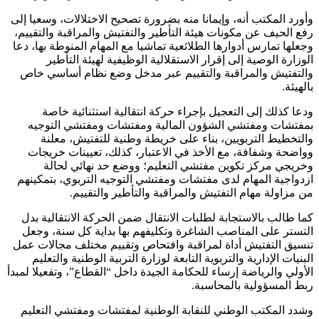
وأورد المكتب أنه، وإيمانا منه بضرورة تصحيح الاختلالات، وسعيا إلى
رفع الحيف عن مكونات هيئة التأطير والتفتيش والمراقبة والتقييم،
وجعلها تمارس أدوارها الطلائعية تماشيا مع المهام المنوطة بها، دعا
الوزارة الوصية إلى إقرار الاستقلالية الوظيفية لهيئة التأطير
والتفتيش والمراقبة والتقييم عبر مدخل وضع نظام أساسي خاص
بالهيئة.
ودعا كذلك إلى التعجيل بإجراء حركة انتقالية استثنائية خاصة
بمفتشات ومفتشي الشؤون المالية ومفتشات ومفتشي التوجيه
والتخطيط التربويين، بناء على خريطة وطنية للتفتيش، معلنة
وواضحة وشفافة، مع الأخذ في الاعتبار، كذلك، تعيينات خريجات
وخريجي مركز تكوين مفتشي التعليم؛ ووضع حد نهائي لحالة
ازدواجية المهام لدى مفتشات ومفتشي التوجيه التربوي، بتمكينهم
من مزاولة مهام التفتيش والمراقبة والتأطير والتقييم.
كما طالب بالاستجابة لطلبات الانتقال ضمن الحركة الانتقالية بدل
التستر على المناصب الشاغرة وتكليفهم بها بداية كل سنة، وجعل
تنسيق التفتيش أداة لمراقبة وافتحاص وتقييم مختلف مجالات عمل
البنيات الإدارية والتربوية التابعة لوزارة التربية الوطنية والتعليم
الأولي والرياضة إرساء للحكامة الجيدة داخل “القطاع”، وتفعيلا لمبدأ
ربط المسؤولية بالمحاسبة.
وشدد المكتب الوطني للنقابة الوطنية لمفتشات ومفتشي التعليم