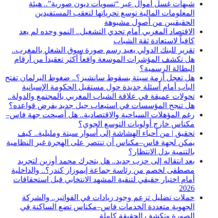
شبهات غسل أموال عبر “تسويات ديون صورية”.. هيئة
المعلومات المالية توسع تحرياتها لتعقب المستفيدين
الحقيقيين من أصول مشبوهة
الاقتصاد المغربي أمام تحدي التشغيل.. النمو وحده لم يعد
كافياً لاستعادة ثقة الشباب
تقرير للبنك الدولي يعيد رسم صورة سوق الشغل بالمغرب..
هل تكشف المؤشرات الموسعة واقعاً أكثر تعقيداً من أرقام
البطالة الرسمية؟
هل تعجل أزمة سبتة بسقوط سانشيز؟.. ضغوط البرلمان تفتح
الباب أمام أسئلة جديدة حول مستقبل الحكومة الإسبانية
تحولات عميقة في علاقة الشباب المغربي بالمجتمع والدولة..
هل تنجح المؤسسات في استيعاب جيل جديد يفرض قواعده؟
رغم المؤهلات السياحية والاقتصادية.. هل أصبحت جهة فاس–
مكناس خارج أولويات التوسع الجوي؟
تحقيق | من أحياء الهشاشة إلى أسوار سبتة ومليلية.. كيف
يمكن لجهة فاس–مكناس أن تنتصر على الهجرة غير النظامية
بالتنمية بدل الانتظار؟
بعد انتقاله إلى حزب جديد.. هل يتحرك محمد أوزين لتجريد
مصطفى لخصم من رئاسة جماعة إيموزار كندر؟.. والداخلية
أمام اختبار حقيقي لتنقية المشهد الانتخابي قبل استحقاقات
2026
حملات تضليل تزعم وجود زيادات في الفواتير.. والشركة
الجهوية متعددة الخدمات فاس–مكناس تضع الساكنة في
الصورة وتكشف الحقيقة كاملة