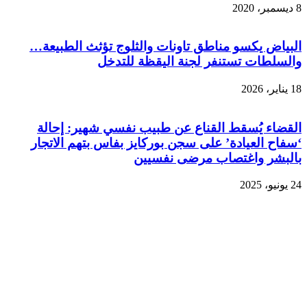
8 ديسمبر، 2020
البياض يكسو مناطق تاونات والثلوج تؤثث الطبيعة…
والسلطات تستنفر لجنة اليقظة للتدخل
18 يناير، 2026
القضاء يُسقط القناع عن طبيب نفسي شهير: إحالة
‘سفاح العيادة’ على سجن بوركايز بفاس بتهم الاتجار
بالبشر واغتصاب مرضى نفسيين
24 يونيو، 2025