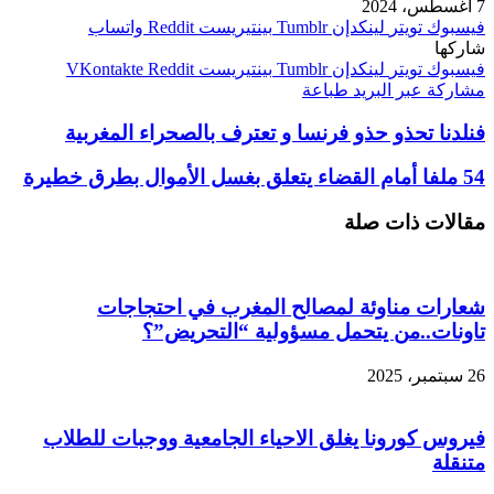
7 أغسطس، 2024
فيسبوك
تويتر
لينكدإن
بينتيريست
واتساب
شاركها
فيسبوك
تويتر
لينكدإن
بينتيريست
مشاركة عبر البريد
طباعة
فنلدنا تحذو حذو فرنسا و تعترف بالصحراء المغربية
54 ملفا أمام القضاء يتعلق بغسل الأموال بطرق خطيرة
مقالات ذات صلة
شعارات مناوئة لمصالح المغرب في احتجاجات
تاونات..من يتحمل مسؤولية “التحريض”؟
26 سبتمبر، 2025
فيروس كورونا يغلق الاحياء الجامعية ووجبات للطلاب
متنقلة