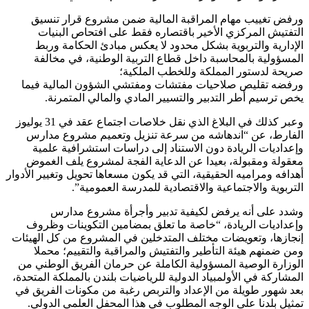
ورفض تغييب مهام المراقبة المالية ضمن مشروع قرار تنسيق
التفتيش المركزي الأخير باقتصاره فقط على افتحاص البنيات
الإدارية والتربوية بشكل محدود لا يعكس مبادئ الحكامة وربط
المسؤولية بالمحاسبة داخل قطاع التربية الوطنية، في مخالفة
صريحة لدستور المملكة وللخطب الملكية؛
ورفضه تقليص صلاحيات مفتشات ومفتشي الشؤون المالية فيما
يخص ترسيم أطر التدبير والتسيير المادي والمالي المتمرنة.
وعبر كذلك في البلاغ الذي نقل خلاصات اجتماع عقد في 31 يوليوز
الفارط، عن “اندهاشه من سرعة تنزيل وتعميم مشروع مدارس
وإعداديات الريادة دون الاستناد إلى دراسات استشرافية علمية
معقولة ومقبولة، بعيدا عن الدعاية الفجة لمشروع يلف الغموض
أهدافه ومراميه الحقيقية، التي قد يكون مسعاها تحويل وتغيير الأدوار
التربوية والاجتماعية والاقتصادية للمدرسة العمومية”.
وشدد على أنه يرفض لكيفية تدبير وأجرأة مشروع مدارس
وإعداديات الريادة، “خاصة ما تعلق بمضامين التكوينات وظروف
إنجازها، وتعويضات مختلف المتدخلين في المشروع من كل الهيئات
ومن ضمنهم هيئة التأطير والتفتيش والمراقبة والتقييم؛ محملا
الوزارة الوصية المسؤولية الكاملة عن حرمان الفريق الوطني من
المشاركة في الأولمبياد الدولية للرياضيات بلندن بالمملكة المتحدة،
بعد شهور طويلة من الإعداد والتربص رغبة من مكونات الفريق في
تمثيل بلدنا على الوجه المطلوب في هذا المحفل العلمي الدولي.