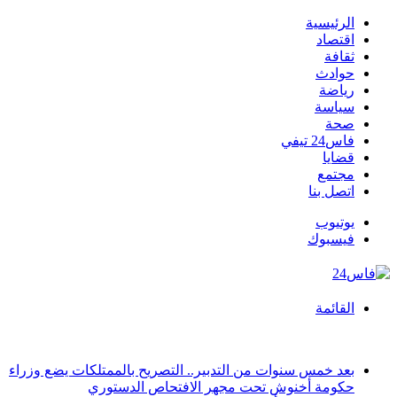
الرئيسية
اقتصاد
ثقافة
حوادث
رياضة
سياسة
صحة
فاس24 تيفي
قضايا
مجتمع
اتصل بنا
يوتيوب
فيسبوك
القائمة
أخبار عاجلة
بعد خمس سنوات من التدبير.. التصريح بالممتلكات يضع وزراء
حكومة أخنوش تحت مجهر الافتحاص الدستوري