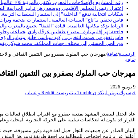
رغم المشاريع والإصلاحات.. المغرب يكتفي بالمرتبة 106 عالمياً في مؤشر مناخ الأعمال لعام 2026
إعتقال رئيس المجلس الإقليمي ووضعه رهن تدابير الحراسة النظ
شكايات انتخابية تدفع “الداخلية” إلى استنفار السلطات الترابي
فاس تحتفي بـ”تاج” السياحة العالمية.. استثمارات ضخمة وتراث يع
الرباط تؤكد مكانتها العالمية.. قيادة “الفيفا” تجتمع بالمغرب 
فاجعة تهز إقليم تازة.. مصرع طفلتين غرقًا بوادي بجماعة بوحلو 
فاس تغفو في صمت انتخابي.. ركود سياسي خانق وغياب الرؤى عشية 
من الحي الحسني إلى مختلف جهات المملكة.. محمد شوكي يقود د
الرئيسية
/
ثقافة
/
مهرجان حب الملوك بصفرو بين التثمين الثقافي والاحتق
ثقافة
مهرجان حب الملوك بصفرو بين التثمين الثقافي
9 يونيو، 2026
فيسبوك
تويتر
لينكدإن
بينتيريست
واتساب
عاد الجدل ليتصدر المشهد بمدينة صفرو مع اقتراب انطلاق فعاليات م
القرار قد تكون له انعكاسات سلبية على الحركة التجارية المحلية وعلى
البيان الصادر عن جمعيات التجار حمل لغة قوية وغير مسبوقة، حيث عبر
أعلنوا عن برنامج احتجاجي للمطالبة بمراجعة طريقة تدبير هذا الملف الذ