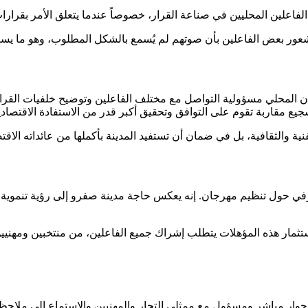
الفاعلين المحليين في صناعة القرار، خصوصاً عندما يتعلق الأمر بقرار
 شعور بعض الفاعلين بأن صوتهم لم يُسمع بالشكل المطلوب، وهو ما يس
لشأن المحلي مسؤولية التواصل مع مختلف الفاعلين وتوضيح خلفيات ال
ع مقاربة تقوم على التوافق وتحقيق أكبر قدر من الاستفادة الاقتصادية
ة والثقافية، بل في ضمان أن تستفيد المدينة بأكملها من عائداته الاقتص
في حول تنظيم مهرجان. إنه يعكس حاجة مدينة صفرو إلى رؤية تنموية أك
 استثمار هذه المؤهلات يتطلب إشراك جميع الفاعلين، من منتخبين ومه
 حوار مباشر ومسؤول مع ممثلي التجار والمهنيين والاستماع إلى ملاحظ