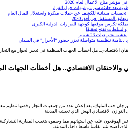
رية بعد حادثة سير.. وشبهات حول الفرار
ة.. تحقيقات ميدانية للكشف عن حملات مبكرة واستغلال للمال العام
انق المستقبل في أفق 2030
والمملكة تكرس موقعها كوجهة للقرارات الدولية الكبرى
والسلطات تفتح تحقيقًا
تشريعيات 23 شتنبر
ينامية تنظيمية متواصلة تعزز حضور “الأحرار” في الميدان
ان الاقتصادي.. هل أخطأت الجهات المنظمة في تدبير الحوار مع التجار
 والاحتقان الاقتصادي.. هل أخطأت الجهات المن
هرجان حب الملوك، بعد إعلان عدد من جمعيات التجار رفضها تنظيم معر
 التوازن الاقتصادي الهش الذي تعيشه المدينة.
 الموقعون عليه عن استيائهم مما وصفوه بتغييب المقاربة التشاركية وع
ي أصبح يثير نقاشاً واسعاً داخل المدينة.