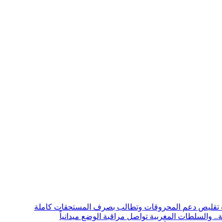
بب تقليص دعم المحروقات وتطالب بصرف المستحقات كاملة
. والسلطات المغربية تواصل مراقبة الوضع ميدانياً