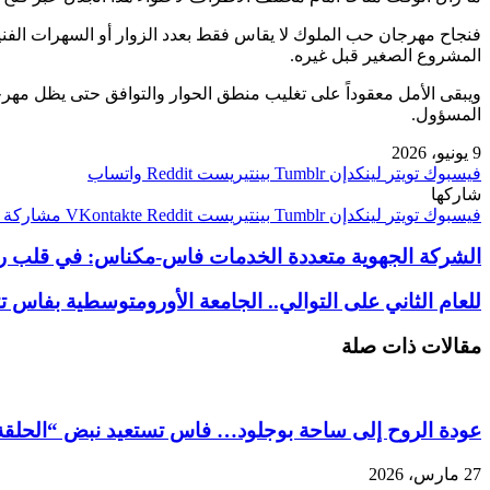
فنجاح مهرجان حب الملوك لا يقاس فقط بعدد الزوار أو السهرات الفني
المشروع الصغير قبل غيره.
ويبقى الأمل معقوداً على تغليب منطق الحوار والتوافق حتى يظل مهرجان
المسؤول.
9 يونيو، 2026
فيسبوك
تويتر
لينكدإن
بينتيريست
واتساب
شاركها
فيسبوك
تويتر
لينكدإن
بينتيريست
مشاركة ع
الشركة الجهوية متعددة الخدمات فاس-مكناس: في قلب رهان
للعام الثاني على التوالي.. الجامعة الأورومتوسطية بفاس 
مقالات ذات صلة
عودة الروح إلى ساحة بوجلود… فاس تستعيد نبض “الحلق
27 مارس، 2026