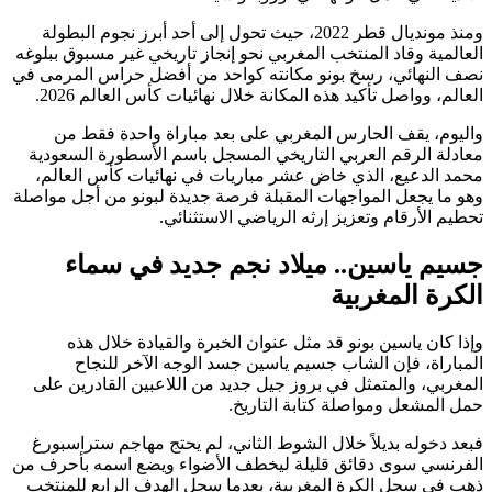
ومنذ مونديال قطر 2022، حيث تحول إلى أحد أبرز نجوم البطولة
العالمية وقاد المنتخب المغربي نحو إنجاز تاريخي غير مسبوق ببلوغه
نصف النهائي، رسخ بونو مكانته كواحد من أفضل حراس المرمى في
العالم، وواصل تأكيد هذه المكانة خلال نهائيات كأس العالم 2026.
واليوم، يقف الحارس المغربي على بعد مباراة واحدة فقط من
معادلة الرقم العربي التاريخي المسجل باسم الأسطورة السعودية
محمد الدعيع، الذي خاض عشر مباريات في نهائيات كأس العالم،
وهو ما يجعل المواجهات المقبلة فرصة جديدة لبونو من أجل مواصلة
تحطيم الأرقام وتعزيز إرثه الرياضي الاستثنائي.
جسيم ياسين.. ميلاد نجم جديد في سماء
الكرة المغربية
وإذا كان ياسين بونو قد مثل عنوان الخبرة والقيادة خلال هذه
المباراة، فإن الشاب جسيم ياسين جسد الوجه الآخر للنجاح
المغربي، والمتمثل في بروز جيل جديد من اللاعبين القادرين على
حمل المشعل ومواصلة كتابة التاريخ.
فبعد دخوله بديلاً خلال الشوط الثاني، لم يحتج مهاجم ستراسبورغ
الفرنسي سوى دقائق قليلة ليخطف الأضواء ويضع اسمه بأحرف من
ذهب في سجل الكرة المغربية، بعدما سجل الهدف الرابع للمنتخب