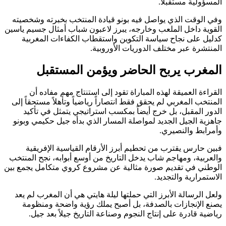
المسؤولية مستقبلاً.
وفي الوقت الذي يواصل فيه بونو قيادة المنتخب بخبرته وشخصيته
القوية داخل الملعب وخارجه، يبرز لاعبون شباب أمثال جسيم ياسين
كدليل على نجاح سياسة التكوين واستقطاب الكفاءات المغربية
المنتشرة عبر مختلف الدوريات الأوروبية.
المغرب يربح الحاضر ويؤمن المستقبل
القراءة العميقة لهذه المباراة تقود إلى استنتاج مهم مفاده أن
المنتخب المغربي لم يحقق فقط انتصاراً رياضياً وتأهلاً مستحقاً إلى
الدور المقبل، بل خرج أيضاً بمكسب استراتيجي يتمثل في تأكيد
جاهزية الجيل الجديد لمواصلة المسار الذي بدأه جيل حكيمي وبونو
وأمرابط والنصيري.
فبين حارس يقترب من تحطيم أبرز الأرقام القياسية الإفريقية
والعربية، ومهاجم شاب يدخل التاريخ من أوسع أبوابه، نجح المنتخب
الوطني في تقديم صورة مثالية عن مشروع كروي متكامل يجمع بين
الاستمرارية والتجديد.
ولعل الرسالة الأبرز التي حملتها ليلة هايتي هي أن المغرب لم يعد
يصنع الإنجازات بالصدفة، بل أصبح يملك رؤية واضحة ومنظومة
رياضية قادرة على إنتاج النجوم وصناعة التاريخ جيلاً بعد جيل.