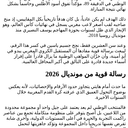
الوطني في الدقيقة 89، مؤكداً تفوق أسود الأطلس وحاسماً بشكل
نهائي نتيجة المباراة.
ذلك الهدف لم يكن عادياً، بل كان هدفاً تاريخياً بكل المقاييس، إذ منح
صاحبه لقب أصغر لاعب مغربي يسجل في نهائيات كأس العالم، وهو
الإنجاز الذي ظل لسنوات بحوزة المهاجم يوسف النصيري منذ
مونديال روسيا 2018.
وعند سن العشرين فقط، نجح جسيم ياسين في كسر هذا الرقم،
ليبعث برسالة قوية مفادها أن المستقبل الكروي المغربي يبدو في
أيدٍ أمينة، وأن خزّان المواهب الوطنية ما يزال قادراً على إفراز
أسماء جديدة قادرة على التألق في أكبر المحافل العالمية.
رسالة قوية من مونديال 2026
ما حدث أمام هايتي يتجاوز حدود الأرقام والإحصائيات، لأنه يعكس
بوضوح التحول العميق الذي عرفته كرة القدم المغربية خلال
السنوات الأخيرة.
فالمنتخب الوطني لم يعد يعتمد على جيل واحد أو مجموعة محدودة
من اللاعبين، بل أصبح يتوفر على منظومة متكاملة تجمع بين عناصر
راكمت التجربة والخبرة في أعلى المستويات الدولية، وأخرى شابة
تفرض نفسها تدريجياً داخل المجموعة وتؤكد جاهزيتها لتحمل