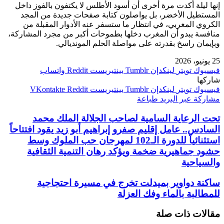
إنها ليلة أكدت مرة أخرى أن أسود الأطلس لا يكتفون بالفوز داخل
المستطيل الأخضر، بل يواصلون كتابة صفحات جديدة من المجد
الكروي المغربي، في انتظار ما ستسفر عنه الأدوار المقبلة من
منافسة يبدو أن المغرب دخلها بطموحات أكبر من مجرد المشاركة،
وبإيمان راسخ بقدرته على مواصلة الحلم المونديالي.
25 يونيو، 2026
فيسبوك
تويتر
لينكدإن
بينتيريست
واتساب
شاركها
فيسبوك
تويتر
لينكدإن
بينتيريست
مشاركة عبر البريد
طباعة
تحت الرعاية السامية لصاحب الجلالة الملك محمد
السادس.. عامل إقليم صفرو إبراهيم أبو زيد يقود افتتاحاً
استثنائياً للدورة الـ102 لمهرجان حب الملوك وسط
حشود جماهيرية ضخمة ويؤكد رهان التنمية الثقافية
والسياحية
ساكنة دواوير بميدلت تخرج في مسيرة احتجاجية
للمطالبة بالماء وفك العزلة
مقالات ذات صلة