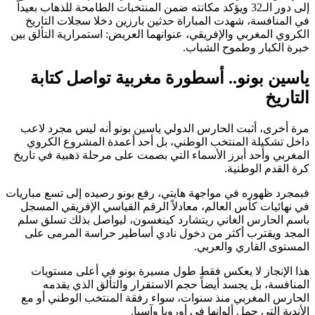
إلى دور الـ32 ويؤكد مكانته ضمن المنتخبات الطامحة للذهاب بعيداً
في المنافسة، شهدت المباراة حدثين بارزين دخلا سجلات التاريخ
الكروي المغربي والإفريقي، عنوانهما العريض: استمرارية التألق بين
خبرة الكبار وطموح الشباب.
ياسين بونو.. أسطورة مغربية تواصل كتابة
التاريخ
مرة أخرى، أثبت الحارس الدولي ياسين بونو أنه ليس مجرد لاعب
داخل تشكيلة المنتخب الوطني، بل أحد أعمدة المشروع الكروي
المغربي وأحد أبرز الأسماء التي بصمت على مرحلة ذهبية في تاريخ
كرة القدم الوطنية.
فبمجرد ظهوره في مواجهة هايتي، رفع بونو رصيده إلى تسع مباريات
في نهائيات كأس العالم، معادلاً الرقم القياسي الإفريقي المسجل
باسم الحارس الغاني ريتشارد كينغسون، ليواصل بذلك تسلق سلم
المجد ويقترب أكثر من دخول نادي أساطير حراسة المرمى على
المستوى القاري والعربي.
هذا الإنجاز لا يعكس فقط طول مسيرة بونو في أعلى مستويات
المنافسة، بل يجسد أيضاً حجم الاستقرار والتألق الذي يقدمه
الحارس المغربي منذ سنوات، سواء رفقة المنتخب الوطني أو مع
الأندية التي حمل ألوانها في أوروبا وآسيا.