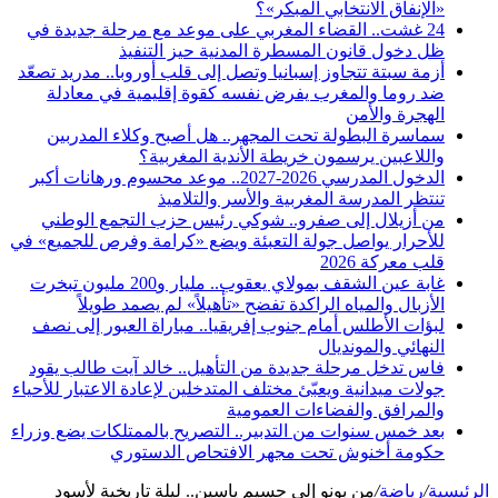
«الإنفاق الانتخابي المبكر»؟
24 غشت.. القضاء المغربي على موعد مع مرحلة جديدة في
ظل دخول قانون المسطرة المدنية حيز التنفيذ
أزمة سبتة تتجاوز إسبانيا وتصل إلى قلب أوروبا.. مدريد تصعّد
ضد روما والمغرب يفرض نفسه كقوة إقليمية في معادلة
الهجرة والأمن
سماسرة البطولة تحت المجهر.. هل أصبح وكلاء المدربين
واللاعبين يرسمون خريطة الأندية المغربية؟
الدخول المدرسي 2026-2027.. موعد محسوم ورهانات أكبر
تنتظر المدرسة المغربية والأسر والتلاميذ
من أزيلال إلى صفرو.. شوكي رئيس حزب التجمع الوطني
للأحرار يواصل جولة التعبئة ويضع «كرامة وفرص للجميع» في
قلب معركة 2026
غابة عين الشقف بمولاي يعقوب.. مليار و200 مليون تبخرت
الأزبال والمياه الراكدة تفضح «تأهيلاً» لم يصمد طويلاً
لبؤات الأطلس أمام جنوب إفريقيا.. مباراة العبور إلى نصف
النهائي والمونديال
فاس تدخل مرحلة جديدة من التأهيل.. خالد آيت طالب يقود
جولات ميدانية ويعبّئ مختلف المتدخلين لإعادة الاعتبار للأحياء
والمرافق والفضاءات العمومية
بعد خمس سنوات من التدبير.. التصريح بالممتلكات يضع وزراء
حكومة أخنوش تحت مجهر الافتحاص الدستوري
الرئيسية
/
رياضة
/
من بونو إلى جسيم ياسين.. ليلة تاريخية لأسود