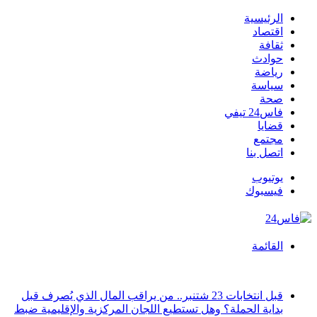
الرئيسية
اقتصاد
ثقافة
حوادث
رياضة
سياسة
صحة
فاس24 تيفي
قضايا
مجتمع
اتصل بنا
يوتيوب
فيسبوك
القائمة
أخبار عاجلة
قبل انتخابات 23 شتنبر.. من يراقب المال الذي يُصرف قبل
بداية الحملة؟ وهل تستطيع اللجان المركزية والإقليمية ضبط