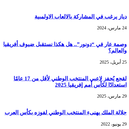
دياز يرغب في المشاركة بالالعاب الاولمبية
24 مارس، 2024
وصمة عار في “دونور”.. هل هكذا نستقبل ضيوف أفريقيا
والعالم؟
25 أبريل، 2025
لقجع يُحفز لاعبي المنتخب الوطني لأقل من 17 عامًا
استعدادًا لكأس أمم إفريقيا 2025
29 مارس، 2025
جلالة الملك يهنىء المنتخب الوطني لفوزه بكأس العرب
29 يونيو، 2022