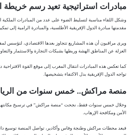
مبادرات استراتيجية تعيد رسم خريطة ال
وشكل اللقاء مناسبة لتسليط الضوء على عدد من المبادرات الملكية الت
مقدمتها مبادرة الدول الإفريقية الأطلسية، والمبادرة الرامية إلى ت
ويرى مراقبون أن هذه المشاريع تتجاوز بعدها الاقتصادي، لتؤسس لمف
العزلة عن المناطق الهشة وربطها بشبكات التجارة والاستثمار والتعاون
كما تعكس هذه المبادرات انتقال المغرب إلى موقع القوة الاقتراحية د
تواجه الدول الإفريقية بدل الاكتفاء بتشخيصها.
منصة مراكش.. خمس سنوات من الرياد
وخلال خمس سنوات فقط، نجحت “منصة مراكش” في ترسيخ مكانتها كإ
الأمن ومكافحة الإرهاب.
فبعد محطات مراكش وطنجة وفاس وأكادير، تواصل المنصة توسيع دائرة تأ