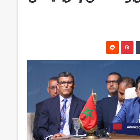
‏Tumblr
بينتيريست
‏Reddit