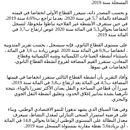
المسجلة سنة 2019.
و بحسب المصدر ذاته، سيفرز القطاع الأولي انخفاضا في قيمته
المضافة بالمائة 5,7 في سنة 2020، بعدما تراجع ب%4,6 سنة 2019،
في حين ستعرف الأنشطة غير الفلاحية تباطؤا ملحوظا، لتسجل
انخفاضا بحوالي5,3 في المائة سنة 2020 عوض ارتفاع ب3,7 في
المائة سنة 2019.
على مستوى القطاع الثانوي، فإنه سيسجل ، بحسب تقرير المندوبية
، انخفاضا ب6,9 في المائة سنة 2020 عوض زيادة ب 3,6 في المائة ،
باستثناء أنشطة الصناعات الكيميائية وشبه الكيميائية وقطاع
المعادن، ستفرز القيم المضافة لفروع أنشطة القطاع الثانوي،
انخفاضات في نموها.
وأفاد التقرير بأن أنشطة القطاع الثالثي ستفرز انخفاضا في قيمتها
المضافة ب4,5 في المائة بعد ارتفاع ب3,8 في المائة سنة 2019،
مبرزا أن قطاعي السياحة و النقل يعدان الأكثر تضررا بالوباء، نتيجة
تأثرهما بشدة بتدابير إغلاق الحدود، وتعليق أنشطة النقل الجوي
والبحري.
وفي هذا السياق الذي يشهد تدهورا للنمو الاقتصادي الوطني، وبناء
على فرضية استمرار المنحى التنازلي لمعدل النشاط، سيعرف
معدل البطالة على المستوى الوطني ارتفاعا بحوالي 14,8 في المائة
، أي بزيادة5,6 نقطة مقارنة بمستواه المسجل سنة 2019.