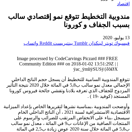
اقتصاد
مندوبية التخطيط تتوقع نمو إقتصادي سالب
بسبب الجفاف و كورونا
13 يوليو، 2020
فيسبوك
تويتر
لينكدإن
بينتيريست
واتساب
Image processed by CodeCarvings Piczard ### FREE
Community Edition ### on 2018-01-02 13:51:29Z | |
ÿac_ÿmliÿSUSÿ{êõØX
تتوقع المندوبية السامية للتخطيط أن يسجل حجم الناتج الداخلي
الإجمالي معدل نمو سالب ب5,8 في المائة خلال 2020 نتيجة التأثير
المزدوج للجفاف الذي تعرفه بلادنا وتفشي جائحة فيروس كورونا
المستجد (كوفيد -19 ) .
وأوضحت المندوبية ،بمناسبة نشرها لتقريرها الخاص بإعداد الميزانية
الاقتصادية الاستشرافية لسنة 2021 ، أن الناتج الداخلي الخام
سيسجل ،بناء على الانخفاض المرتقب للضرائب والرسوم على
المنتجات الصافية من الإعانات ب9 في المائة ، معدل نمو سالب
ب5,8 في المائة خلال سنة 2020 عوض زيادة ب2,5 في المائة