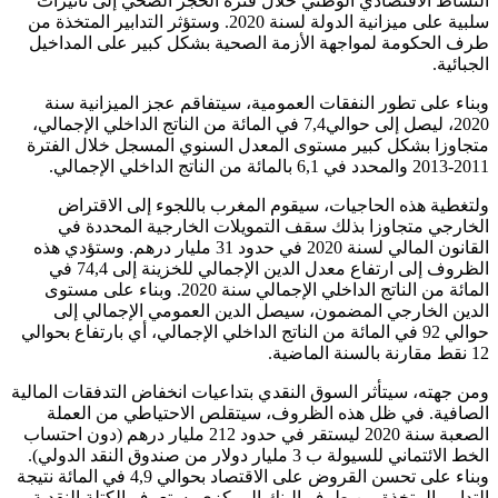
النشاط الاقتصادي الوطني خلال فترة الحجر الصحي إلى تأثيرات
سلبية على ميزانية الدولة لسنة 2020. وستؤثر التدابير المتخذة من
طرف الحكومة لمواجهة الأزمة الصحية بشكل كبير على المداخيل
الجبائية.
وبناء على تطور النفقات العمومية، سيتفاقم عجز الميزانية سنة
2020، ليصل إلى حوالي7,4 في المائة من الناتج الداخلي الإجمالي،
متجاوزا بشكل كبير مستوى المعدل السنوي المسجل خلال الفترة
2011-2013 والمحدد في 6,1 بالمائة من الناتج الداخلي الإجمالي.
ولتغطية هذه الحاجيات، سيقوم المغرب باللجوء إلى الاقتراض
الخارجي متجاوزا بذلك سقف التمويلات الخارجية المحددة في
القانون المالي لسنة 2020 في حدود 31 مليار درهم. وستؤدي هذه
الظروف إلى ارتفاع معدل الدين الإجمالي للخزينة إلى 74,4 في
المائة من الناتج الداخلي الإجمالي سنة 2020. وبناء على مستوى
الدين الخارجي المضمون، سيصل الدين العمومي الإجمالي إلى
حوالي 92 في المائة من الناتج الداخلي الإجمالي، أي بارتفاع بحوالي
12 نقط مقارنة بالسنة الماضية.
ومن جهته، سيتأثر السوق النقدي بتداعيات انخفاض التدفقات المالية
الصافية. في ظل هذه الظروف، سيتقلص الاحتياطي من العملة
الصعبة سنة 2020 ليستقر في حدود 212 مليار درهم (دون احتساب
الخط الائتماني للسيولة ب 3 مليار دولار من صندوق النقد الدولي).
وبناء على تحسن القروض على الاقتصاد بحوالي 4,9 في المائة نتيجة
التدابير المتخذة من طرف البنك المركزي، ستعرف الكتلة النقدية