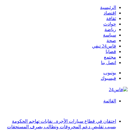
الرئيسية
اقتصاد
ثقافة
حوادث
رياضة
سياسة
صحة
فاس24 تيفي
قضايا
مجتمع
اتصل بنا
يوتيوب
فيسبوك
القائمة
أخبار عاجلة
احتقان في قطاع سيارات الأجرة.. نقابات تهاجم الحكومة
بسبب تقليص دعم المحروقات وتطالب بصرف المستحقات