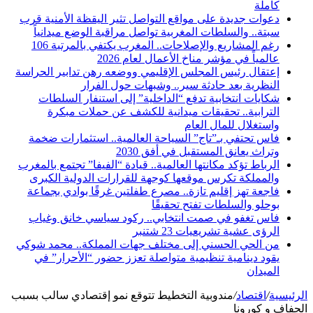
كاملة
دعوات جديدة على مواقع التواصل تثير اليقظة الأمنية قرب
سبتة.. والسلطات المغربية تواصل مراقبة الوضع ميدانياً
رغم المشاريع والإصلاحات.. المغرب يكتفي بالمرتبة 106
عالمياً في مؤشر مناخ الأعمال لعام 2026
إعتقال رئيس المجلس الإقليمي ووضعه رهن تدابير الحراسة
النظرية بعد حادثة سير.. وشبهات حول الفرار
شكايات انتخابية تدفع “الداخلية” إلى استنفار السلطات
الترابية.. تحقيقات ميدانية للكشف عن حملات مبكرة
واستغلال للمال العام
فاس تحتفي بـ”تاج” السياحة العالمية.. استثمارات ضخمة
وتراث يعانق المستقبل في أفق 2030
الرباط تؤكد مكانتها العالمية.. قيادة “الفيفا” تجتمع بالمغرب
والمملكة تكرس موقعها كوجهة للقرارات الدولية الكبرى
فاجعة تهز إقليم تازة.. مصرع طفلتين غرقًا بوادي بجماعة
بوحلو والسلطات تفتح تحقيقًا
فاس تغفو في صمت انتخابي.. ركود سياسي خانق وغياب
الرؤى عشية تشريعيات 23 شتنبر
من الحي الحسني إلى مختلف جهات المملكة.. محمد شوكي
يقود دينامية تنظيمية متواصلة تعزز حضور “الأحرار” في
الميدان
الرئيسية
/
اقتصاد
/
مندوبية التخطيط تتوقع نمو إقتصادي سالب بسبب
الجفاف و كورونا