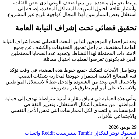
يرتبط بعوامل متعددة، من بينها ضعف الوعي لدى بعض الفئات،
وانتشار ثقافة الحلول السريعة للمشاكل المعقدة، إضافة إلى
استغلال بعض الممارسين لهذا المجال كواجهة للربح غير المشروع.
تحقيق قضائي تحت إشراف النيابة العامة
وقد تم إخضاع الموقوفين لتدابير البحث القضائي تحت إشراف النيابة
العامة المختصة، من أجل تعميق التحقيقات والكشف عن جميع
الامتدادات المحتملة لهذا النشاط، وتحديد عدد الضحايا المحتملين
الذين قد يكونون تعرضوا لعمليات احتيال مماثلة.
وتتواصل الأبحاث لتفكيك جميع خيوط هذه القضية، في وقت تؤكد
فيه المصالح الأمنية استمرار جهودها لمحاربة شبكات النصب
والاحتيال التي تتخذ من الشعوذة والدجل غطاءً لاستغلال المواطنين
والاستيلاء على أموالهم بطرق غير مشروعة.
وتأتي هذه العملية في سياق مقاربة أمنية متواصلة تهدف إلى حماية
المواطنين من مختلف أشكال الاستغلال، وتعزيز الثقة في
المؤسسات، والتصدي لكل الممارسات التي تمس الأمن النفسي
والاجتماعي للأفراد.
29 يونيو، 2026
فيسبوك
تويتر
لينكدإن
بينتيريست
واتساب
شاركها