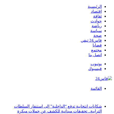
الرئيسية
اقتصاد
ثقافة
حوادث
رياضة
سياسة
صحة
فاس24 تيفي
قضايا
مجتمع
اتصل بنا
يوتيوب
فيسبوك
القائمة
أخبار عاجلة
شكايات انتخابية تدفع “الداخلية” إلى استنفار السلطات
الترابية.. تحقيقات ميدانية للكشف عن حملات مبكرة