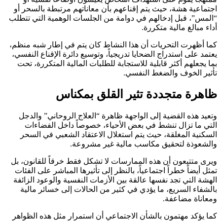
اجتماعية هشة، حيث يتم إقناعهم بأن معاناتهم مرتبطة بالسحر أو
“المس”، قبل إدخالهم في دوامة من الجلسات الوهمية التي تتطلب
أداء مبالغ مالية متكررة.
كما أظهرت التحريات أن هذا النشاط كان يتم في إطار شبه منظم،
يعتمد على استدراج الضحايا تدريجياً، وتوسيع دائرة الإقناع النفسي،
بما يجعلهم أكثر قابلية للاستجابة للطلبات المالية المتكررة، تحت
تأثير الخوف والضغط النفسي.
ظاهرة متجددة تثير القلق بمكناس
وتعيد هذه القضية إلى الواجهة ظاهرة “العلاج الروحاني” والدجل
التي ما تزال تنشط في بعض الأحياء، خصوصاً داخل الفضاءات
السكنية المغلقة، حيث يتم استغلال الاعتقاد الشعبي في السحر
والشعوذة لتحقيق مكاسب مالية غير مشروعة.
ويرى متتبعون أن هذه الممارسات لا تشكل فقط خرقاً للقانون، بل
تمثل أيضاً خطراً اجتماعياً، بالنظر إلى تأثيرها المباشر على الفئات
الهشة التي تجد نفسها عالقة بين الأزمات النفسية والوعود الزائفة
بالشفاء السريع، ما يؤدي في كثير من الحالات إلى خسائر مالية
ومعاناة مضاعفة.
كما يؤكد مهتمون بالشأن الاجتماعي أن استمرار مثل هذه الظواهر