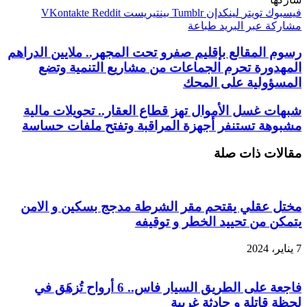
فيسبوك
تويتر
لينكدإن
بينتيريست
مشاركة عبر البريد
طباعة
رسوم المقالع بإقليم صفرو تحت المجهر.. ملايين الدراهم
المهدورة تحرم الجماعات من مشاريع التنمية وتضع
المسؤولية على المحك
شبهات غسل الأموال تهز قطاع العقار.. تحويلات مالية
مشبوهة تستنفر أجهزة المراقبة وتفتح ملفات حساسة
مقالات ذات صلة
مختل عقلي يقتحم مقر الشرطة مدجج بسكين و الامن
يتمكن من تحييد الخطر و توقيفه
7 يناير، 2024
فاجعة على الطريق السيار فاس.. 6 أرواح تُزهَق في
لحظة قاتلة و حادثة غريبة