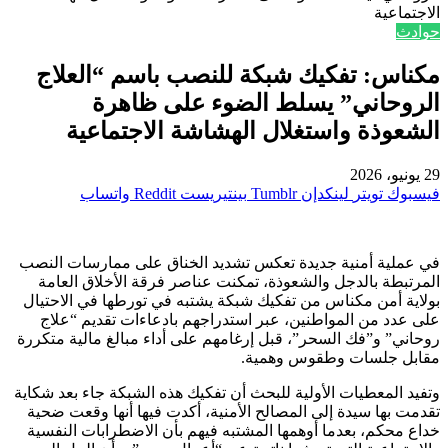
الاجتماعية
حوادث
مكناس: تفكيك شبكة للنصب باسم “العلاج
الروحاني” يسلط الضوء على ظاهرة
الشعوذة واستغلال الهشاشة الاجتماعية
29 يونيو، 2026
فيسبوك
تويتر
لينكدإن
بينتيريست
واتساب
في عملية أمنية جديدة تعكس تشديد الخناق على ممارسات النصب
المرتبطة بالدجل والشعوذة، تمكنت عناصر فرقة الأخلاق العامة
بولاية أمن مكناس من تفكيك شبكة يشتبه في تورطها في الاحتيال
على عدد من المواطنين، عبر استدراجهم بادعاءات تقديم “علاج
روحاني” و”فك السحر”، قبل إرغامهم على أداء مبالغ مالية متكررة
مقابل جلسات وطقوس وهمية.
وتفيد المعطيات الأولية للبحث أن تفكيك هذه الشبكة جاء بعد شكاية
تقدمت بها سيدة إلى المصالح الأمنية، أكدت فيها أنها وقعت ضحية
خداع محكم، بعدما أوهمها المشتبه فيهم بأن الاضطرابات النفسية