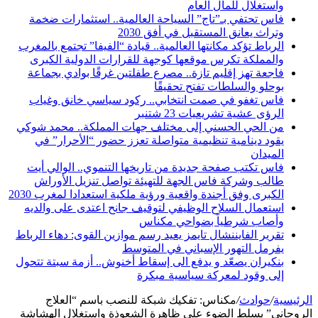
واستغلال للمال العام
فاس تحتفي بـ”تاج” السياحة العالمية.. استثمارات ضخمة
وتراث يعانق المستقبل في أفق 2030
الرباط تؤكد مكانتها العالمية.. قيادة “الفيفا” تجتمع بالمغرب
والمملكة تكرس موقعها كوجهة للقرارات الدولية الكبرى
فاجعة تهز إقليم تازة.. مصرع طفلتين غرقًا بوادي بجماعة
بوحلو والسلطات تفتح تحقيقًا
فاس تغفو في صمت انتخابي.. ركود سياسي خانق وغياب
الرؤى عشية تشريعيات 23 شتنبر
من الحي الحسني إلى مختلف جهات المملكة.. محمد شوكي
يقود دينامية تنظيمية متواصلة تعزز حضور “الأحرار” في
الميدان
فاس تكتب صفحة جديدة من تاريخها التنموي.. الوالي أيت
طالب وشركة فاس الجهة للتهيئة تواصل تنزيل الأوراش
الكبرى وفق أجندة واقعية ورؤية ملكية استعدادا لمغرب 2030
استعمال السلاح الوظيفي لتوقيف جانح اعتدى على والديه
وأصاب شرطياً بضواحي مكناس
تقرير الفايننشال تايمز يعيد رسم موازين القوى: دهاء الرباط
يفرمل التهور الإسباني في المتوسط
بنكيران يصعّد و يدفع الى إسقاط أخنوش.. أزمة سبتة تتحول
إلى وقود لمعركة سياسية مبكرة
الرئيسية
/
حوادث
/
مكناس: تفكيك شبكة للنصب باسم “العلاج
الروحاني” يسلط الضوء على ظاهرة الشعوذة واستغلال الهشاشة