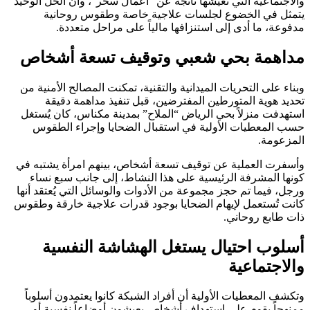
والاجتماعية التي تعيشها ناتجة عن “أعمال سحر”، وأن الحل الوحيد
يتمثل في الخضوع لجلسات علاجية خاصة وطقوس روحانية
مدفوعة، ما أدى إلى استنزافها مالياً على مراحل متعددة.
مداهمة بحي شعبي وتوقيف تسعة أشخاص
وبناء على التحريات الميدانية والتقنية، تمكنت المصالح الأمنية من
تحديد هوية المتورطين المفترضين، قبل تنفيذ مداهمة دقيقة
استهدفت منزلاً بحي الرياض “الملاح” بمدينة مكناس، كان يُستغل
حسب المعطيات الأولية في استقبال الضحايا وإجراء الطقوس
المزعومة.
وأسفرت العملية عن توقيف تسعة أشخاص، بينهم امرأة يشتبه في
كونها المشرفة الرئيسية على هذا النشاط، إلى جانب سبع نساء
ورجل، فيما تم حجز مجموعة من الأدوات والوسائل التي يُعتقد أنها
كانت تُستعمل لإيهام الضحايا بوجود قدرات علاجية خارقة وطقوس
ذات طابع روحاني.
أسلوب احتيال يستغل الهشاشة النفسية
والاجتماعية
وتكشف المعطيات الأولية أن أفراد الشبكة كانوا يعتمدون أسلوباً
ممنهجاً يقوم على استهداف أشخاص يعيشون أوضاعاً نفسية أو