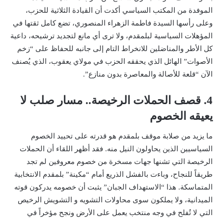
الموفدة من المكتب السياسي أكدت أن القيادة الثلاثية للحزب،
وعلى رأسها السيدة فاطمة الزهراء المنصوري، تضع كامل ثقتها في
المؤهلات السياسية لبلمقدم، ولا ترى أي مانع لتجديد ترشيحه، داعية
كل الأطر والمناضلين للانخراط التام إلى جانبه للحفاظ على “زخم
الأصوات” الهائل الذي يحققه الحزب في مولاي يعقوب، الذي يُصنف
الآن “قلعة للأصالة والمعاصرة بدون منازع”.
4. قصف الحملات الرخيصة.. مسار صلب لا
يعيقه الخصوم
ما يزيد من صلابة موقف بلمقدم هو قدرته على تحييد الخصوم
السياسيين الذين يحاولون النيل منه. فقد أظهر اللقاء أن الحملات
الرخيصة التي تشنها جهات مسخرة من خصوم معروفين لم تجد
طريقاً للنجاح، وباءت بالفشل الذريع أمام “مكينة” بلمقدم الانتخابية
المتماسكة. هذا “الاستهداف الجبان” يثبت أن خصومه يدركون قوته
الميدانية، ولا يملكون سوى محاولات التشويه و التشويش الرخيص
التي لا تُفلح في وجه منتخب يعمل على الأرض ونجح مؤخراً في