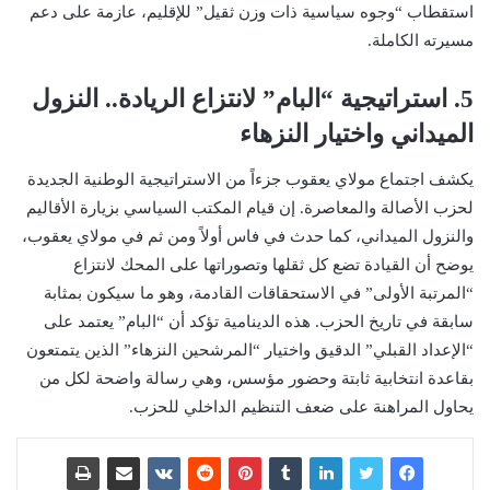
استقطاب “وجوه سياسية ذات وزن ثقيل” للإقليم، عازمة على دعم
مسيرته الكاملة.
5. استراتيجية “البام” لانتزاع الريادة.. النزول
الميداني واختيار النزهاء
يكشف اجتماع مولاي يعقوب جزءاً من الاستراتيجية الوطنية الجديدة
لحزب الأصالة والمعاصرة. إن قيام المكتب السياسي بزيارة الأقاليم
والنزول الميداني، كما حدث في فاس أولاً ومن ثم في مولاي يعقوب،
يوضح أن القيادة تضع كل ثقلها وتصوراتها على المحك لانتزاع
“المرتبة الأولى” في الاستحقاقات القادمة، وهو ما سيكون بمثابة
سابقة في تاريخ الحزب. هذه الدينامية تؤكد أن “البام” يعتمد على
“الإعداد القبلي” الدقيق واختيار “المرشحين النزهاء” الذين يتمتعون
بقاعدة انتخابية ثابتة وحضور مؤسس، وهي رسالة واضحة لكل من
يحاول المراهنة على ضعف التنظيم الداخلي للحزب.