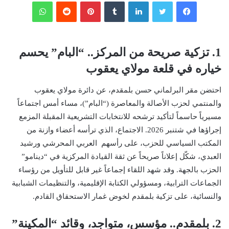
فيسبوك
تويتر
لينكدإن
‏Tumblr
بينتيريست
‏Reddit
واتساب
1. تزكية صريحة من المركز.. “البام” يحسم
خياره في قلعة مولاي يعقوب
احتضن مقر البرلماني حسن بلمقدم، عن دائرة مولاي يعقوب
والمنتمي لحزب الأصالة والمعاصرة (“البام”)، مساء أمس اجتماعاً
مسيرياً حاسماً لتأكيد ترشحه للانتخابات التشريعية المقبلة المزمع
إجراؤها في شتنبر 2026. الاجتماع، الذي ترأسه أعضاء وازنة من
المكتب السياسي للحزب، على رأسهم العربي المحرشي ورشيد
العبدي، شكّل إعلاناً صريحاً عن ثقة القيادة المركزية في “دينامو”
الحزب بالجهة. وقد شهد اللقاء إجماعاً غير قابل للتأويل من رؤساء
الجماعات الترابية، ومسؤولي الكتابة الإقليمية، والتنظيمات الشبابية
والنسائية، على تزكية بلمقدم لخوض غمار الاستحقاق القادم.
2. بلمقدم.. مؤسس، متواجد، وقائد “المكينة”