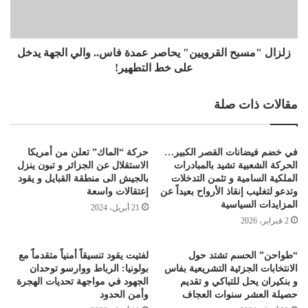
زلزال "مسبح القرويين" يحاصر عمدة فاس.. والي الجهة يدخل
على خط التطهير!
مقالات ذات صلة
في خضم فيضانات القصر الكبير…
حركة “الماك” تعلن من أمريكا
الحركة الشعبية تشيد بالمبادرات
الاستقلال عن الجزائر و تبون ينزل
الملكية السامية و تثمن التدخلات
بالجيش الى منطقة القبايل و يقود
وتدعو لتغليب إنقاذ الأرواح بعيداً عن
إعتقالات واسعة
المزايدات السياسية
21 أبريل، 2024
2 فبراير، 2026
“طواحن” الحسم تشتد حول
لفتيت يقود تنسيقاً أمنياً متقدماً مع
الانتخابات الجزئية التشريعية بفاس
بولونيا: الرباط ووارسو توحدان
و بنكيران يحل للتباكي و تقديم
الجهود في مواجهة تحديات الهجرة
حصيلة العشر سنوات العجاف
وأمن الحدود