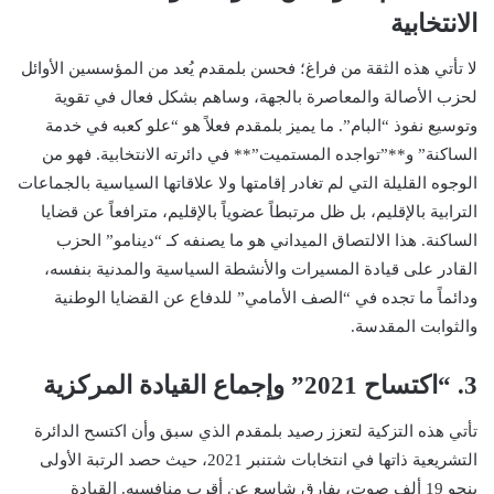
الانتخابية
لا تأتي هذه الثقة من فراغ؛ فحسن بلمقدم يُعد من المؤسسين الأوائل
لحزب الأصالة والمعاصرة بالجهة، وساهم بشكل فعال في تقوية
وتوسيع نفوذ “البام”. ما يميز بلمقدم فعلاً هو “علو كعبه في خدمة
الساكنة” و**”تواجده المستميت”** في دائرته الانتخابية. فهو من
الوجوه القليلة التي لم تغادر إقامتها ولا علاقاتها السياسية بالجماعات
الترابية بالإقليم، بل ظل مرتبطاً عضوياً بالإقليم، مترافعاً عن قضايا
الساكنة. هذا الالتصاق الميداني هو ما يصنفه كـ “دينامو” الحزب
القادر على قيادة المسيرات والأنشطة السياسية والمدنية بنفسه،
ودائماً ما تجده في “الصف الأمامي” للدفاع عن القضايا الوطنية
والثوابت المقدسة.
3. “اكتساح 2021” وإجماع القيادة المركزية
تأتي هذه التزكية لتعزز رصيد بلمقدم الذي سبق وأن اكتسح الدائرة
التشريعية ذاتها في انتخابات شتنبر 2021، حيث حصد الرتبة الأولى
بنحو 19 ألف صوت، بفارق شاسع عن أقرب منافسيه. القيادة