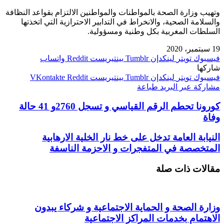
وتهيب وزارة الصحة بالمواطنات والمواطنين الالتزام بقواعد النظافة
والسلامة الصحية، والانخراط في التدابير الاحترازية التي اتخذتها
السلطات المغربية بكل وطنية ومسؤولية.
19 سبتمبر، 2020
فيسبوك
تويتر
لينكدإن
بينتيريست
واتساب
شاركها
فيسبوك
تويتر
لينكدإن
بينتيريست
مشاركة عبر البريد
طباعة
كورونا تحطم الرقم القياسي و تسجل 2760و 41 حالة
وفاة
النيابة العامة تدخل على خط نار الخلية الارهابية
المتخصصة في المتفجرات و الاحزمة الناسفة
مقالات ذات صلة
وزارة الصحة و الحماية الاجتماعية و شركاء يبدون
الاهتمام بخدمات المراكز الاجتماعية