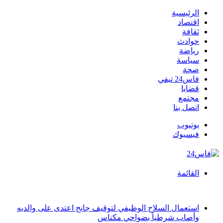
الرئيسية
اقتصاد
ثقافة
حوادث
رياضة
سياسة
صحة
فاس24 تيفي
قضايا
مجتمع
اتصل بنا
يوتيوب
فيسبوك
القائمة
أخبار عاجلة
استعمال السلاح الوظيفي لتوقيف جانح اعتدى على والديه
وأصاب شرطياً بضواحي مكناس