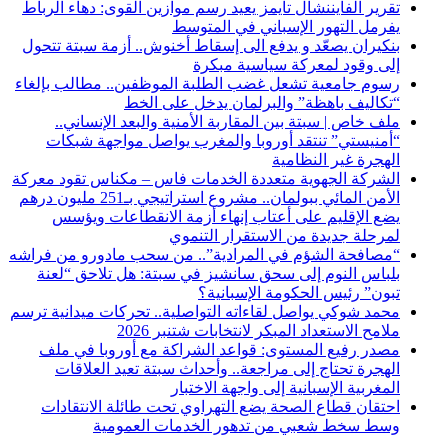
تقرير الفايننشال تايمز يعيد رسم موازين القوى: دهاء الرباط
يفرمل التهور الإسباني في المتوسط
بنكيران يصعّد و يدفع الى إسقاط أخنوش.. أزمة سبتة تتحول
إلى وقود لمعركة سياسية مبكرة
رسوم جامعية تشعل غضب الطلبة الموظفين.. مطالب بإلغاء
“تكاليف باهظة” والبرلمان يدخل على الخط
ملف خاص | سبتة بين المقاربة الأمنية والبعد الإنساني..
“أمنيستي” تنتقد أوروبا والمغرب يواصل مواجهة شبكات
الهجرة غير النظامية
الشركة الجهوية متعددة الخدمات فاس – مكناس تقود معركة
الأمن المائي ببولمان.. مشروع استراتيجي بـ251 مليون درهم
يضع الإقليم على أعتاب إنهاء أزمة الانقطاعات ويؤسس
لمرحلة جديدة من الاستقرار التنموي
“مصافحة الشؤم في المرادية”.. من سحب مادورو من فراشه
بلباس النوم إلى سحق سانشيز في سبتة: هل تلاحق “لعنة
تبون” رئيس الحكومة الإسبانية؟
محمد شوكي يواصل لقاءاته التواصلية.. تحركات ميدانية ترسم
ملامح الاستعداد المبكر لانتخابات شتنبر 2026
مصدر رفيع المستوى: قواعد الشراكة مع أوروبا في ملف
الهجرة تحتاج إلى مراجعة.. وأحداث سبتة تعيد العلاقات
المغربية الإسبانية إلى واجهة الاختبار
احتقان قطاع الصحة يضع التهراوي تحت طائلة الانتقادات
وسط سخط شعبي من تدهور الخدمات العمومية