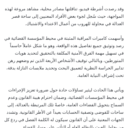
وقد رصدت أشرطة فيديو، تناقلتها مصادر محلية، مشاهد مروعة لهذه
المواجهة، حيث سُجل لجوء بعض الأفراد المعنيين إلى ساحة قصر
العدالة في محاولة للهروب من أعمال الاعتداء والاشتباك.
وأسهمت كاميرات المراقبة المثبتة في محيط المؤسسة القضائية في
رصد وتوثيق جميع تفاصيل هذه الواقعة، وهو ما شكل عاملاً حاسماً
في تسهيل مهمة الفرق الأمنية المكلفة بالتحقيق لتحديد هويات
المتورطين، وبالتالي توقيف الأشخاص الأربعة الذين تم وضعهم رهن
تدابير الحراسة النظرية لتعميق البحث وتحديد ملابسات النازلة بدقة،
تحت إشراف النيابة العامة.
ويأتي هذا الحادث ليثير تساؤلات حادة حول ضرورة تعزيز الإجراءات
في محيط المؤسسات القضائية، وضمان احترام هيبة القانون وعدم
السماح بتحويل الفضاءات العامة، خاصةً تلك المرتبطة بالعدالة، إلى
ساحات للفوضى وتصفية الحسابات بعيداً عن الأطر القانونية. وتشدد
الجهات المعنية على أن القانون سيكون له الكلمة الفصل في ردع كل
من يحاول العبث بالنظام العام أو التأثير على مسار القضاء.