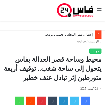
القائمة
إعتقال رئيس المجلس الإقليمي ووضعه رهن تدابير الحراسة النظرية بعد حادثة سير.. وشبهات حول الفرار
الرئيسية
/
حوادث
حوادث
محيط وساحة قصر العدالة بفاس
يتحول إلى ساحة شغب.. توقيف أربعة
متورطين إثر تبادل عنف خطير
21 أكتوبر، 2025
فيسبوك
تويتر
لينكدإن
‏Tumblr
بينتيريست
‏Reddit
واتساب