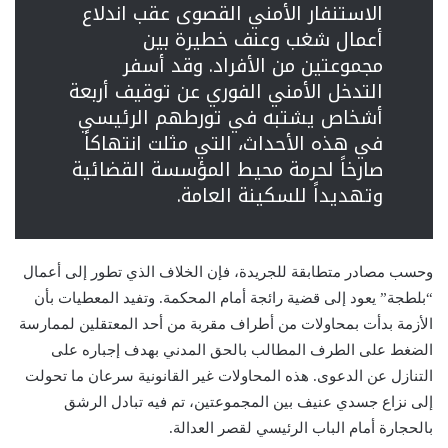
الاستنفار الأمني القصوى عقب اندلاع
أعمال شغب وعنف خطيرة بين
مجموعتين من الأفراد. وقد أسفر
التدخل الأمني الفوري عن توقيف أربعة
أشخاص يشتبه في تورطهم الرئيسي
في هذه الأحداث، التي مثلت انتهاكاً
صارخاً لحرمة محيط المؤسسة القضائية
وتهديداً للسكينة العامة.
وحسب مصادر متطابقة للجريدة، فإن الخلاف الذي تطور إلى أعمال
“بلطجة” يعود إلى قضية رائجة أمام المحكمة. وتفيد المعطيات بأن
الأزمة بدأت بمحاولات من أطراف مقربة من أحد المعتقلين لممارسة
الضغط على الطرف المطالب بالحق المدني بهدف إجباره على
التنازل عن الدعوى. هذه المحاولات غير القانونية سرعان ما تحولت
إلى نزاع جسدي عنيف بين المجموعتين، تم فيه تبادل الرشق
بالحجارة أمام الباب الرئيسي لقصر العدالة.