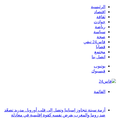
الرئيسية
اقتصاد
ثقافة
حوادث
رياضة
سياسة
صحة
فاس24 تيفي
قضايا
مجتمع
اتصل بنا
يوتيوب
فيسبوك
القائمة
أخبار عاجلة
أزمة سبتة تتجاوز إسبانيا وتصل إلى قلب أوروبا.. مدريد تصعّد
ضد روما والمغرب يفرض نفسه كقوة إقليمية في معادلة