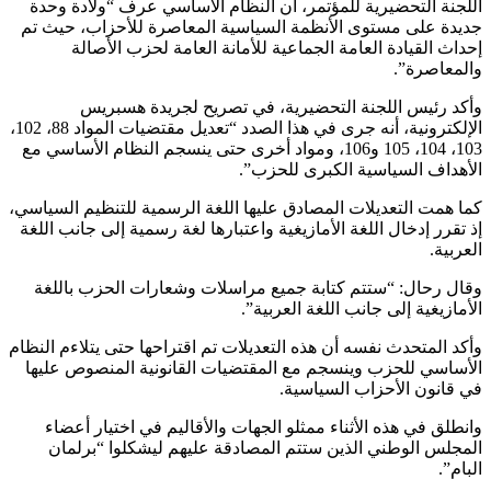
اللجنة التحضيرية للمؤتمر، أن النظام الأساسي عرف “ولادة وحدة
جديدة على مستوى الأنظمة السياسية المعاصرة للأحزاب، حيث تم
إحداث القيادة العامة الجماعية للأمانة العامة لحزب الأصالة
والمعاصرة”.
وأكد رئيس اللجنة التحضيرية، في تصريح لجريدة هسبريس
الإلكترونية، أنه جرى في هذا الصدد “تعديل مقتضيات المواد 88، 102،
103، 104، 105 و106، ومواد أخرى حتى ينسجم النظام الأساسي مع
الأهداف السياسية الكبرى للحزب”.
كما همت التعديلات المصادق عليها اللغة الرسمية للتنظيم السياسي،
إذ تقرر إدخال اللغة الأمازيغية واعتبارها لغة رسمية إلى جانب اللغة
العربية.
وقال رحال: “ستتم كتابة جميع مراسلات وشعارات الحزب باللغة
الأمازيغية إلى جانب اللغة العربية”.
وأكد المتحدث نفسه أن هذه التعديلات تم اقتراحها حتى يتلاءم النظام
الأساسي للحزب وينسجم مع المقتضيات القانونية المنصوص عليها
في قانون الأحزاب السياسية.
وانطلق في هذه الأثناء ممثلو الجهات والأقاليم في اختيار أعضاء
المجلس الوطني الذين ستتم المصادقة عليهم ليشكلوا “برلمان
البام”.