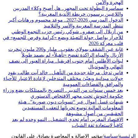
الهجرة والأمن
سماسرة البطولة تحت المجهر.. هل أصبح وكلاء المدربين
واللاعبين يرسمون خريطة الأندية المغربية؟
الدخول المدرسي 2026-2027.. موعد محسوم ورهانات أكبر
تنتظر المدرسة المغربية والأسر والتلاميذ
من أزيلال إلى صفرو.. شوكي رئيس حزب التجمع الوطني
للأحرار يواصل جولة التعبئة ويضع «كرامة وفرص للجميع» في
قلب معركة 2026
غابة عين الشقف بمولاي يعقوب.. مليار و200 مليون تبخرت
الأزبال والمياه الراكدة تفضح «تأهيلاً» لم يصمد طويلاً
لبؤات الأطلس أمام جنوب إفريقيا.. مباراة العبور إلى نصف
النهائي والمونديال
فاس تدخل مرحلة جديدة من التأهيل.. خالد آيت طالب يقود
جولات ميدانية ويعبّئ مختلف المتدخلين لإعادة الاعتبار للأحياء
والمرافق والفضاءات العمومية
بعد خمس سنوات من التدبير.. التصريح بالممتلكات يضع وزراء
حكومة أخنوش تحت مجهر الافتحاص الدستوري
شبهات غسل أموال عبر “تسويات ديون صورية”.. هيئة
المعلومات المالية توسع تحرياتها لتعقب المستفيدين
الحقيقيين من أصول مشبوهة
الاقتصاد المغربي أمام تحدي التشغيل.. النمو وحده لم يعد
كافياً لاستعادة ثقة الشباب
الرئيسية
/
سياسة
/
مؤتمر الاصالة و المعاصرة يصادق على القانون