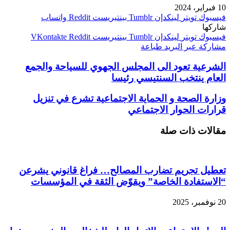
10 فبراير، 2024
فيسبوك
تويتر
لينكدإن
بينتيريست
واتساب
شاركها
فيسبوك
تويتر
لينكدإن
بينتيريست
مشاركة عبر البريد
طباعة
الشرعية تعود الى المجلس الجهوي للسياحة والجمع
العام ينتخب السنتيسي رئيسا
وزارة الصحة و الحماية الاجتماعية تشرع في تنزيل
قرارات الحوار الاجتماعي
مقالات ذات صلة
تعطيل تجريم تضارب المصالح… فراغ قانوني يشرعن
“الاستفادة الخاصة” ويقوّض الثقة في المؤسسات
20 نوفمبر، 2025