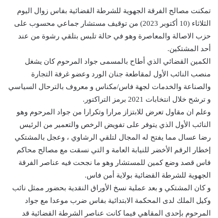
تمكنت مصالح الفرقة الجهوية للشرطة القضائية بفاس زوال اليوم
الثلاثاء (10 أكتوبر 2023) من توقيف مستشار جماعي محسوب على
حزب الاصالة والمعاصرة وهو في حالة تلبس بتلقي رشوة من عند
أحد المشتكين.
الكمين القضائي الذي أطاح بالمسمى جواد المرحوم كان يشغل
منصب النائب الأول لمقاطعة جنان الورد وعضو غرفة التجارة
والصناعة والخدمات لجهة فاس/مكناس و معروف بالترحال السياسي
و ترشح خلال انتخابات 2021 برمز التراكتور.
وعلم ان مقاول تعرض للابتزاز مرارا وتكرارا من جواد المرحوم وهو
النائب الأول الذي يتوفر على تفويض الرخص والتعمير من الرئيس
رضا عسال مما يفتح له المجال لتلقي الرشاوي ، وعجل بالمشتكي
إخطار الرقم الأخضر للنيابة العامة و التي نسقت مع مصالح محاكم
فاس قصد وضع كمين للمستشار وهو ما نجحت فيه عناصر الفرقة
الجهوية للشرطة القضائية بولاية أمن فاس.
و كان المشتكي و بعد عملية نسخ الأوراق النقدية بحضور ممثل نائب
وكيل الملك لدى المحكمة الابتدائية بفاس ضرب موعدا مع جواد
المرحوم بإحدى المقاهي فيما كانت عناصر الشرطة القضائية قد