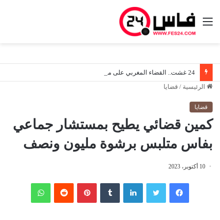
القائمة
24 غشت.. القضاء المغربي على موعد مع مرحلة جديدة في ظل دخول قانون المسطرة المدنية حيز التنفيذ
الرئيسية
/
قضايا
قضايا
كمين قضائي يطيح بمستشار جماعي
بفاس متلبس برشوة مليون ونصف
10 أكتوبر، 2023
فيسبوك
تويتر
لينكدإن
‏Tumblr
بينتيريست
‏Reddit
واتساب