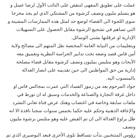
عملت على تطويق المقهى لتنقض على النائب الأول لرضا عسل و
هو يتسلم مليون ونصف كرشوة من المشتكي الذي لم يجد مخرجا
سوى اللجوء الى القضاء لوضع حد لمثل هذه الممارسات المشينة و
التي تساهم في تشجيع الرشوة مقابل الحصول على التسهيلات
الإدارية او عرقلتها بشتى الوسائل.
وبتعليمات من النيابة العامة المختصة نقل المتهم الى مصالح ولاية
أمن فاس قصد وضعه تحت تدابير الحراسة النظرية وتعميق معه
الأبحاث وهو متلبس بمليون ونصف كرشوة مقابل قضاء مصلحة
إدارية من حق المواطنين الى حين تقديمه على انضار العدالة
بالمنسوب اليه.
جواد المرحوم يعد من رموز الفساد التي عمرت بمجالس فاس او
داخل غرفة التجارة والصناعة والخدمات وسبق له ان تورط في
ملفات سابقة وخاصة في اغتصاب وهتك عرض فتاة تعاني التشرد
والإعاقة الذهنية وحكم عليه حكما بخمس سنوات سجنا نافذة الا انه
ظل يراوغ العدالة الى ان تم القبض عليه وهو متلبس برشوة مليون
ونصف.
رؤوس المنتخبين بدأت تتساقط تلوى الأخرى فبعد البوصيري الذي تم