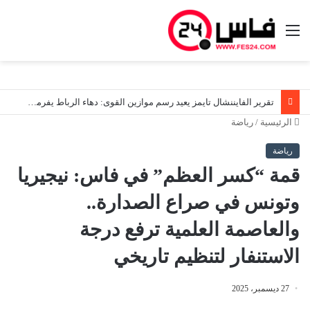
القائمة
بنكيران يصعّد و يدفع الى إسقاط أخنوش.. أزمة سبتة تتحول إلى وقود لمعركة سياسية مبكرة
الرئيسية
/
رياضة
رياضة
قمة “كسر العظم” في فاس: نيجيريا
وتونس في صراع الصدارة..
والعاصمة العلمية ترفع درجة
الاستنفار لتنظيم تاريخي
27 ديسمبر، 2025