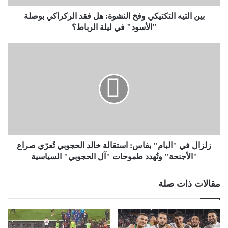
بين التيه التكتيكي وفخ النشوة: هل فقد الركراكي بوصلة
"الأسود" في ليلة الرباط؟
زلزال في "البام" بفاس: استقالة خالد الحجوبي تُعرّي صراع
"الأجنحة" وتُهدد طموحات "آل الحجوبي" السياسية
مقالات ذات صلة