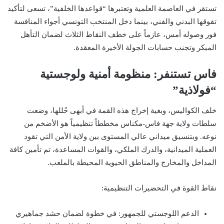
تستقر في العاصمة العلمية وتعتبرها “قواعدها الخلفية”، تسعى لتأكيد
تفوقها البدني والفني، بينما دخل المنتخب التونسي أجواء المنافسة
فور وصوله أمس، عازماً على خطف النقاط الثلاث لضمان التأهل
المبكر وتجنب حسابات الجولة الأخيرة المعقدة.
فاس تستنفر: منظومة أمنية ولوجستية
“فولاذية”
خلف الكواليس، وبغية إخراج هذه القمة في أبهى حُللها، وضعت
سلطات ولاية جهة فاس-مكناس مخططاً تنظيمياً هو الأضخم من
نوعه. وبتنسيق ميداني عالي المستوى بين ولاية الأمن التي تقود
العملية الميدانية، والدرك الملكي، والقوات المساعدة، تم تأمين كافة
المداخل والمخارج والمناطق الحيوية المحيطة بالملعب.
نقاط القوة في التحضيرات التنظيمية:
الدعم اللوجستي للجمهور: في خطوة لضمان حشد جماهيري