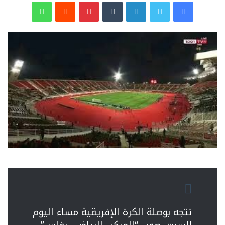
فيسبوك
تويتر
لينكدإن
‏Tumblr
بينتيريست
‏Reddit
واتساب
تتجه بوصلة الكرة الإفريقية مساء اليوم