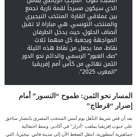
السبت، صوب “المركب الرياضي بفاس”
الذي سيكون مسرحاً لقمة نارية تجمع
بين عملاقي القارة: المنتخب النيجيري
والمنتخب التونسي. هي مباراة لا تقبل
أنصاف الحلول، حيث يدخل الطرفان
المواجهة وبجعبة كل منهما ثلاث
نقاط، مما يجعل من نقاط هذه الليلة
“صك العبور” الرسمي والدائم نحو الدور
الثمن نهائي من كأس أمم إفريقيا
“المغرب 2025”.
المسار نحو الثمن: طموح “النسور” أمام
إصرار “قرطاج”
بعد أن قص شريط التأهل يوم أمس المنتخب المصري بانتصار ساحق
على جنوب إفريقيا بملعب “أدرار” في أكادير، وسط احتفالية
جماهيرية أسطورية، انتقل الضغط الآن إلى مدينة فاس. نيجيريا، التي