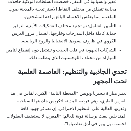
غفير وانسيابية في التنقل، خصصت السلطات الولائية حافلات
مجانية تنطلق من مختلف النقاط الاستراتيجية بالمدينة صوب
الملعب، مما يعكس الاهتمام البالغ براحة المشجعين.
التأمين الشامل: تم تجنيد مختلف التشكيلات الأمنية لتوفير
حماية كاملة داخل المدرجات وخارجها، لضمان مرور العرس
الكروي في ظروف يسودها الانضباط والروح الرياضية.
الشركات الجهوية في قلب الحدث و تشتغل دون إنقطاع لتأمين
المباراة من مختلف اللوجستيك الذي يتطلب ذلك.
تحدي الجاذبية والتنظيم: العاصمة العلمية
تحت المجهر
تعتبر مباراة نيجيريا وتونس “المحطة الثانية” الكبرى لفاس في هذا
العرس القاري، وهي فرصة للمدينة لتكريس جاذبيتها السياحية
وقدرتها العالية على التنظيم الاحترافي. إن تضافر جهود كافة
المتدخلين يبعث برسالة قوية للعالم: “المغرب لا يستضيف البطولات
فحسب، بل يبهر في أدق تفاصيلها”.