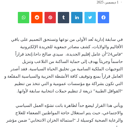
1 ديسمبر، 2025
فيسبوك
تويتر
لينكدإن
‏Tumblr
بينتيريست
‏Reddit
واتساب
في سابقة إدارية تُعد الأولى من نوعها وتستحق التعميم على باقي
الأقاليم والولايات، كشف مصادر جمعوية للجريدة الإلكترونية
“فاس24″أن عامل إقليم الجديدة، سيدي صالح داحا،إتخذ قراراً
حاسماً وجريئاً يهدف إلى حماية الساكنة من التلاعب وتنزيل
التوجيهات الملكية السامية من تخليق الحياة السياسية. فقد أصدر
العامل قراراً بمنع وتوقيف كافة الأنشطة الحزبية والسياسية المقنّعة و
التي تكون بشراكة مع مؤسسات عمومية و التي تتخذ من تنظيم
“القوافل الطبية” ذريعة لـ تنظيم حملات انتخابية سابقة لأوانها.
ويأتي هذا القرار ليضع حداً لظاهرة باتت تشوّه العمل السياسي
والاجتماعي، حيث يتم استغلال حاجة المواطنين الضعفاء للعلاج
والرعاية الصحية كوسيلة لـ “استمالة الخزان الانتخابي” ضمن مؤشر