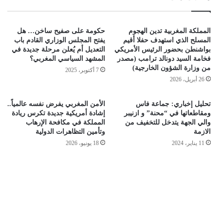
المملكة المغربية تدين الهجوم
حكومة على صفيح ساخن… هل
المسلح الذي استهدف حفلا أقيم
يفتح المجلس الوزاري القادم باب
بواشنطن بحضور الرئيس الأمريكي
التعديل أم يُعلن مرحلة جديدة في
فخامة السيد دونالد ترامب (مصدر
المشهد السياسي المغربي؟
من وزارة الشؤون الخارجية)
7 أكتوبر، 2025
26 أبريل، 2026
تحليل إخباري: جماعة فاس
الأمن المغربي يفرض نفسه عالمياً..
ومقاطعاتها في “محنة” و ازنيبر
إشادة أمريكية جديدة تكرس ريادة
والي الجهة يتدخل للتخفيف من
المملكة في مكافحة الإرهاب
الازمة
وتأمين التظاهرات الدولية
11 يناير، 2024
18 يونيو، 2026