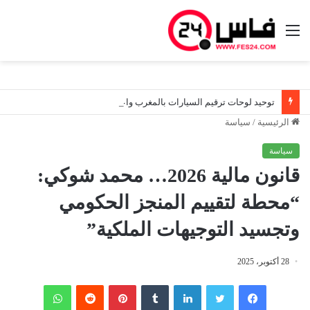
القائمة
توحيد لوحات ترقيم السيارات بالمغرب واعتماد نموذج جديد للسير داخل المملكة وخارجها
الرئيسية
/
سياسة
سياسة
قانون مالية 2026… محمد شوكي:
“محطة لتقييم المنجز الحكومي
وتجسيد التوجيهات الملكية”
28 أكتوبر، 2025
فيسبوك
تويتر
لينكدإن
‏Tumblr
بينتيريست
‏Reddit
واتساب