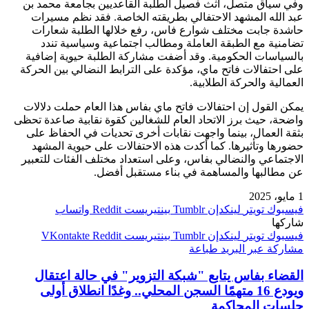
وفي سياق متصل، أثث فصيل الطلبة القاعديين بجامعة محمد بن
عبد الله المشهد الاحتفالي بطريقته الخاصة. فقد نظم مسيرات
حاشدة جابت مختلف شوارع فاس، رفع خلالها الطلبة شعارات
تضامنية مع الطبقة العاملة ومطالب اجتماعية وسياسية تندد
بالسياسات الحكومية. وقد أضفت مشاركة الطلبة حيوية إضافية
على احتفالات فاتح ماي، مؤكدة على الترابط النضالي بين الحركة
العمالية والحركة الطلابية.
يمكن القول إن احتفالات فاتح ماي بفاس هذا العام حملت دلالات
واضحة، حيث برز الاتحاد العام للشغالين كقوة نقابية صاعدة تحظى
بثقة العمال، بينما واجهت نقابات أخرى تحديات في الحفاظ على
حضورها وتأثيرها. كما أكدت هذه الاحتفالات على حيوية المشهد
الاجتماعي والنضالي بفاس، وعلى استعداد مختلف الفئات للتعبير
عن مطالبها والمساهمة في بناء مستقبل أفضل.
1 مايو، 2025
فيسبوك
تويتر
لينكدإن
بينتيريست
واتساب
شاركها
فيسبوك
تويتر
لينكدإن
بينتيريست
مشاركة عبر البريد
طباعة
القضاء بفاس يتابع "شبكة التزوير" في حالة اعتقال
ويودع 16 متهمًا السجن المحلي.. وغدًا انطلاق أولى
جلسات المحاكمة