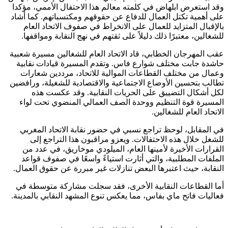
وقد استعرض ابلهاض في كلمته معالم هذا الاحتفال الأممي، مؤكدا
على أهمية تكتل العمال للدفاع عن حقوقهم ومكتسباتهم. كما أشاد
بالإقبال المتزايد للعمال على الانخراط في صفوف الاتحاد العام
للشغالين، معتبرًا ذلك دليلاً على ثقتهم في نهج النقابة ومواقفها.
عقب المهرجان الخطابي، قاد الاتحاد العام للشغالين مسيرة شعبية
حاشدة جابت مختلف شوارع فاس. وتقدم المسيرة قيادات نقابية
وعمال من مختلف القطاعات الموالية للاتحاد، مرددين شعارات
تطالب بتحسين الأوضاع الاجتماعية والاقتصادية للشغيلة، ورافضين
لكل أشكال التضييق على الحريات النقابية. وقد عكست هذه
المسيرة قوة التنظيم ووحدة الصف العمالي المنضوي تحت لواء
الاتحاد العام للشغالين.
في المقابل، لوحظ تراجع نسبي في حضور نقابة الاتحاد المغربي
للشغل خلال هذه الاحتفالات. ويعزو مراقبون هذا التراجع إلى
القرارات الأخيرة لأمينها العام، الميلودي موخاريق، في عدد من
الملفات المطلبية، والتي أثارت استياءً واسعًا في صفوف قواعد
النقابة، حيث اعتبرها البعض تنازلات غير مبررة عن حقوق العمال.
أما القطاعات النقابية الأخرى، فقد سجلت مشاركة متوسطة في
فعاليات فاتح ماي بفاس، مما يعكس تنوع المشهد النقابي بالمدينة.