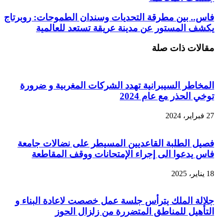
فاس.. بين مطرقة التحديات وسندان الطموحات: روبرتاج
يكشف المستور عن مدينة عريقة تستعد للعالمية
مقالات ذات صلة
المخاطر السيبرانية تهدد الشركات المغربية و ضرورة
توخي الحذر مع عام 2024
27 فبراير، 2024
فصيل الطلبة القاعديين المسيطر على نضالات جامعة
فاس يدعوا الى إجراء الإمتحانات ووقف المقاطعة
18 يناير، 2025
جلالة الملك يترأس جلسة عمل خصصت لاعادة البناء و
التأهيل للمناطق المتضررة من زلزال الحوز