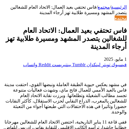
الرئيسية
/
مجتمع
/
فاس تحتفي بعيد العمال: الاتحاد العام للشغالين
يتصدر المشهد ومسيرة طلابية تهز أرجاء المدينة
مجتمع
فاس تحتفي بعيد العمال: الاتحاد العام
للشغالين يتصدر المشهد ومسيرة طلابية تهز
أرجاء المدينة
1 مايو، 2025
فيسبوك
تويتر
لينكدإن
بينتيريست
واتساب
في مشهد يعكس حيوية الطبقة العاملة ونبضها القوي، احتفت مدينة
فاس بالعيد الأممي للعمال فاتح ماي، وشهدت فعاليات متنوعة
تجسد مطالب الشغيلة وتطلعاتها. وبرزت نقابة الاتحاد العام
للشغالين بالمغرب، الذراع النقابي لحزب الاستقلال، كأكثر النقابات
حضورا وتأثيرا في هذه الاحتفالات التي طبعتها أجواء من التعبئة
والوحدة.
ففي قاعة 11 يناير التاريخية، احتضن الاتحاد العام للشغالين مهرجانا
خطابيا حاشدا، ترأسه الكاتب الإقليمي للنقابة بفاس، إدريس ابلهاض.