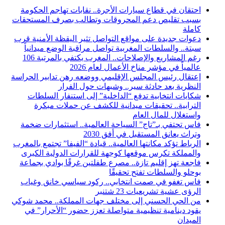
احتقان في قطاع سيارات الأجرة.. نقابات تهاجم الحكومة
بسبب تقليص دعم المحروقات وتطالب بصرف المستحقات
كاملة
دعوات جديدة على مواقع التواصل تثير اليقظة الأمنية قرب
سبتة.. والسلطات المغربية تواصل مراقبة الوضع ميدانياً
رغم المشاريع والإصلاحات.. المغرب يكتفي بالمرتبة 106
عالمياً في مؤشر مناخ الأعمال لعام 2026
إعتقال رئيس المجلس الإقليمي ووضعه رهن تدابير الحراسة
النظرية بعد حادثة سير.. وشبهات حول الفرار
شكايات انتخابية تدفع “الداخلية” إلى استنفار السلطات
الترابية.. تحقيقات ميدانية للكشف عن حملات مبكرة
واستغلال للمال العام
فاس تحتفي بـ”تاج” السياحة العالمية.. استثمارات ضخمة
وتراث يعانق المستقبل في أفق 2030
الرباط تؤكد مكانتها العالمية.. قيادة “الفيفا” تجتمع بالمغرب
والمملكة تكرس موقعها كوجهة للقرارات الدولية الكبرى
فاجعة تهز إقليم تازة.. مصرع طفلتين غرقًا بوادي بجماعة
بوحلو والسلطات تفتح تحقيقًا
فاس تغفو في صمت انتخابي.. ركود سياسي خانق وغياب
الرؤى عشية تشريعيات 23 شتنبر
من الحي الحسني إلى مختلف جهات المملكة.. محمد شوكي
يقود دينامية تنظيمية متواصلة تعزز حضور “الأحرار” في
الميدان