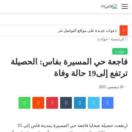
القائمة
دعوات جديدة على مواقع التواصل تثير اليقظة الأمنية قرب سبتة.. والسلطات المغربية تواصل مراقبة الوضع ميدانياً
الرئيسية
/
حوادث
حوادث
فاجعة حي المسيرة بفاس: الحصيلة
ترتفع إلى19 حالة وفاة
10 ديسمبر، 2025
فيسبوك
تويتر
لينكدإن
‏Tumblr
بينتيريست
‏Reddit
واتساب
ارتفعت حصيلة ضحايا فاجعة حي المسيرة بمدينة فاس إلى 35