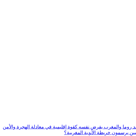
 ضد روما والمغرب يفرض نفسه كقوة إقليمية في معادلة الهجرة والأمن
ين يرسمون خريطة الأندية المغربية؟