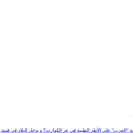
ة “الحرب” على الأطر الطبية في عز الكوارث؟ و يدخل البلاد في فتنة 