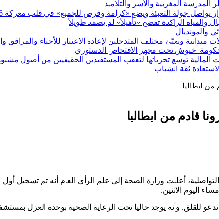
يواصل جولة التعبئة ويضع «كرامة وفرص للجميع» في قلب معركة 2026
ئي والمونديال
ميدانية ويعبّئ مختلف المتدخلين لإعادة الاعتبار للأحياء والمرافق و
 حكومة أخنوش تحت مجهر الافتحاص الدستوري
 المالية توسع تحرياتها لتعقب المستفيدين الحقيقيين من أصول مشبو
 لاستعادة ثقة الشباب
من ايطاليا
ا قادم من ايطاليا
التواصلية، أعلنت وزارة الصحة إلى علم الرأي العام أنه تم تسجيل أول 
ساء اليوم الاثنين.
دعو للقلق. وأنه يوجد حاليا تحت الرعاية الصحية بوحدة العزل بمستشف