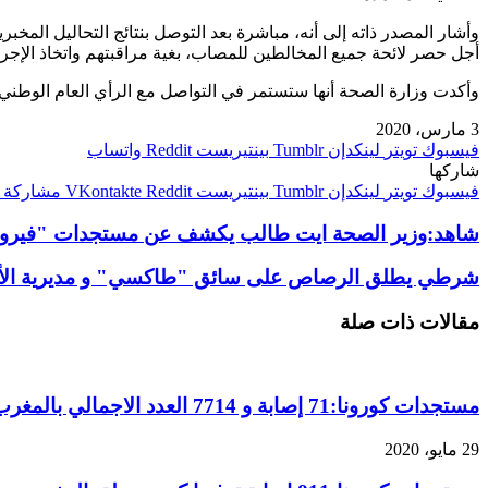
وأشار المصدر ذاته إلى أنه، مباشرة بعد التوصل بنتائج التحاليل ال
أجل حصر لائحة جميع المخالطين للمصاب، بغية مراقبتهم واتخاذ الإجراء
وأكدت وزارة الصحة أنها ستستمر في التواصل مع الرأي العام الوطني،
3 مارس، 2020
فيسبوك
تويتر
لينكدإن
بينتيريست
واتساب
شاركها
فيسبوك
تويتر
لينكدإن
بينتيريست
مشاركة ع
شاهد:وزير الصحة ايت طالب يكشف عن مستجدات "فيروس
شرطي يطلق الرصاص على سائق "طاكسي" و مديرية الأمن 
مقالات ذات صلة
مستجدات كورونا:71 إصابة و 7714 العدد الاجمالي بالمغرب
29 مايو، 2020