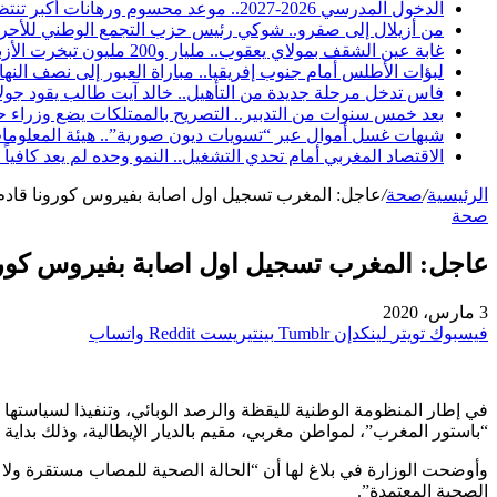
الدخول المدرسي 2026-2027.. موعد محسوم ورهانات أكبر تنتظر المدرسة المغربية والأسر والتلاميذ
من أزيلال إلى صفرو.. شوكي رئيس حزب التجمع الوطني للأحرار 
غابة عين الشقف بمولاي يعقوب.. مليار و200 مليون تبخرت الأزبال والمياه الراكدة تفضح «تأهيلاً» لم يصمد طويلاً
لبؤات الأطلس أمام جنوب إفريقيا.. مباراة العبور إلى نصف النها
فاس تدخل مرحلة جديدة من التأهيل.. خالد آيت طالب يقود جولات 
بعد خمس سنوات من التدبير.. التصريح بالممتلكات يضع وزراء
شبهات غسل أموال عبر “تسويات ديون صورية”.. هيئة المعلومات
الاقتصاد المغربي أمام تحدي التشغيل.. النمو وحده لم يعد كافياً
الرئيسية
/
صحة
/
عاجل: المغرب تسجيل اول اصابة بفيروس كورونا قادم 
صحة
عاجل: المغرب تسجيل اول اصابة بفيروس كورون
3 مارس، 2020
فيسبوك
تويتر
لينكدإن
بينتيريست
واتساب
في إطار المنظومة الوطنية لليقظة والرصد الوبائي، وتنفيذا لسياستها 
“باستور المغرب”، لمواطن مغربي، مقيم بالديار الإيطالية، وذلك بداية م
وأوضحت الوزارة في بلاغ لها أن “الحالة الصحية للمصاب مستقرة ولا ت
الصحية المعتمدة”.