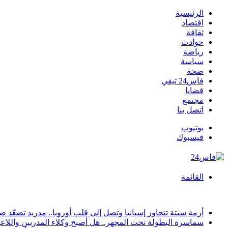
الرئيسية
اقتصاد
ثقافة
حوادث
رياضة
سياسة
صحة
فاس24 تيفي
قضايا
مجتمع
اتصل بنا
يوتيوب
فيسبوك
القائمة
أخبار عاجلة
أزمة سبتة تتجاوز إسبانيا وتصل إلى قلب أوروبا.. مدريد تصعّد
سماسرة البطولة تحت المجهر.. هل أصبح وكلاء المدربين واللاعب