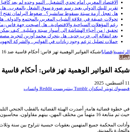
الاقتصاد المغربي أمام تحدي التشغيل.. النمو وحده لم يعد كافياً
تقرير للبنك الدولي يعيد رسم صورة سوق الشغل بالمغرب.. هل ت
هل تعجل أزمة سبتة بسقوط سانشيز؟.. ضغوط البرلمان تفتح الب
تحولات عميقة في علاقة الشباب المغربي بالمجتمع والدولة..
رغم المؤهلات السياحية والاقتصادية.. هل أصبحت جهة فاس–مك
تحقيق | من أحياء الهشاشة إلى أسوار سبتة ومليلية.. كيف يمكن
بعد انتقاله إلى حزب جديد.. هل يتحرك محمد أوزين لتجريد مصطفى
حملات تضليل تزعم وجود زيادات في الفواتير.. والشركة الجه
الرئيسية
/
قضايا
/
شبكة الفواتير الوهمية تهز فاس: أحكام قاسية ضد 16 متهماً في فضيحة مالية كبرى
قضايا
شبكة الفواتير الوهمية تهز فاس: أحكام قاسية ضد 16 متهماً في فضيحة مالي
11 أغسطس، 2025
فيسبوك
تويتر
لينكدإن
بينتيريست
واتساب
في خطوة قضائية هامة، أصدرت الهيئة القضائية بالقطب الجنحي التلبس
حيث تم متابعة 16 متهماً من مختلف المهن، بينهم مقاولون، محاسبون، ومسيرو شركات، إلى جانب بائع مواد بناء، مستخدمة، وكهربائي متقاعد.
وأدانت المحكمة جميع المتهمين بعقوبات حبسية تتراوح بين سنة وثل
والتجارة بالمدينة.