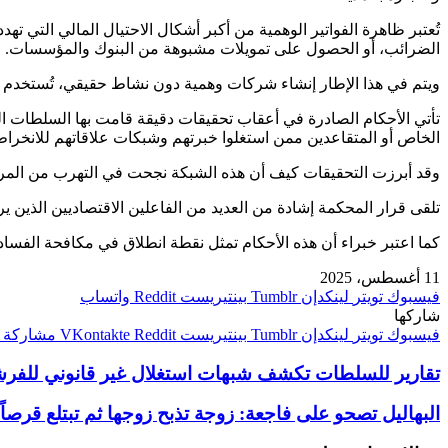
تُعتبر ظاهرة الفواتير الوهمية من أكبر أشكال الاحتيال المالي التي 
الضرائب، أو الحصول على تمويلات مشبوهة من البنوك والمؤسسات.
ويتم في هذا الإطار إنشاء شركات وهمية دون نشاط حقيقي، تُستخدم في 
تأتي الأحكام الصادرة في أعقاب تحقيقات دقيقة قامت بها السلطات 
الخاص أو المتقاعدين ممن استغلوا خبرتهم وشبكات علاقاتهم للانخراط
وقد أبرزت التحقيقات كيف أن هذه الشبكة نجحت في التهرب من المراقبة 
تلقى قرار المحكمة إشادة من العديد من الفاعلين الاقتصاديين الذين 
كما اعتبر خبراء أن هذه الأحكام تمثل نقطة انطلاق في مكافحة الفساد 
11 أغسطس، 2025
فيسبوك
تويتر
لينكدإن
بينتيريست
واتساب
شاركها
فيسبوك
تويتر
لينكدإن
بينتيريست
مشاركة ع
تقارير للسلطات تكشف شبهات استغلال غير قانوني للفرشة 
البهاليل تصحو على فاجعة: زوجة تذبح زوجها ثم تبتلع قرصاً