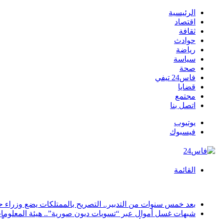
الرئيسية
اقتصاد
ثقافة
حوادث
رياضة
سياسة
صحة
فاس24 تيفي
قضايا
مجتمع
اتصل بنا
يوتيوب
فيسبوك
القائمة
أخبار عاجلة
بعد خمس سنوات من التدبير.. التصريح بالممتلكات يضع وزراء
شبهات غسل أموال عبر “تسويات ديون صورية”.. هيئة المعلومات