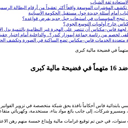
 لاستعادة ثقة الشباب
كشف المؤشرات الموسعة واقعاً أكثر تعقيداً من أرقام البطالة الرسمي
اب أمام أسئلة جديدة حول مستقبل الحكومة الإسبانية
 هل تنجح المؤسسات في استيعاب جيل جديد يفرض قواعده؟
ناس خارج أولويات التوسع الجوي؟
 لجهة فاس–مكناس أن تنتصر على الهجرة غير النظامية بالتنمية بدل الا
 لخصم من رئاسة جماعة إيموزار كندر؟.. والداخلية أمام اختبار حقيقي لت
وية متعددة الخدمات فاس–مكناس تضع الساكنة في الصورة وتكشف الحق
ة كبرى
ي بابتدائية فاس أحكاماً نافذة بحق شبكة متخصصة في تزوير الفواتير
اث سنوات، في حين تم توقيع غرامات مالية وإيداع خمسة منهم رهن ال