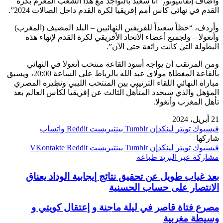
وأضاف إنفانتيونو، “أنا سعيد بالتواجد مع هذا الشعب المغرم بكرة
القدم في نهائي كأس أمم إفريقيا لكرة القدم داخل الصالات 2024”.
وأردف، “حظاً سعيداً للفريقين النهائيين – البلد المضيف (المغرب)
وأنغولا – ولجميع أعضاء الاتحاد الأفريقي لكرة القدم لإنهاء هذه
البطولة التي كانت رائعة حتى الآن”.
ومن المرتقب أن يواجه أسود القاعة منتخب أنغولا في النهائي
بالقاعة المغطاة مولاي عبد الله بالرباط على الساعة 20:00، ويسبق
مباراة النهائي اللقاء الترتيبي بين المنتخب الليبي ونظيره المصري
المؤهل والذي سيحدد المتأهل الثالث عن إفريقيا لكأس العالم بعد
تأهل المغرب وأنغولا.
21 أبريل، 2024
فيسبوك
تويتر
لينكدإن
بينتيريست
واتساب
شاركها
فيسبوك
تويتر
لينكدإن
بينتيريست
مشاركة عبر البريد
طباعة
بعد غياب طويل عن تحقيق نتائج إيجابية الوداد يعناق
الانتصار على حساب الحسنية
مصرع فتاة قاصر في ليلة ماجنة و إعتقال كويتي و
وسيطة مغربية