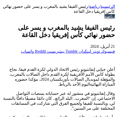
الرئيسية
/
رياضة
/
رئيس الفيفا يشيد بالمغرب و يسر على حضور نهائي
كأس إفريقيا دخل القاعة
رياضة
رئيس الفيفا يشيد بالمغرب و يسر على
حضور نهائي كأس إفريقيا دخل القاعة
21 أبريل، 2024
فيسبوك
تويتر
لينكدإن
بينتيريست
واتساب
أعلن جياني إنفانتيونو رئيس الاتحاد الدولي لكرة القدم فيفا، نجاح
بطولة كأس الأمم الأفريقية لكرة القدم داخل الصالات بالمغرب،
والمؤهلة لمونديال الصالات بأوزبكستان 2024، مؤكدا حضوره
المباراة النهائيةاليوم الأحد بالرباط.
وقال إنفانتيونو في منشور له عبر حساباته بمنصات التواصل
الاجتماعي، إن “المغرب.. البلد الرائع.. كان دائمًا مضيفًا دافئًا بالنسبة
لي، وبالنسبة للفيفا ولجميع الفرق التي شاركت في المسابقات
المختلفة على مر السنين”.