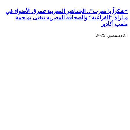
“شكراً يا مغرب”.. الجماهير المغربية تسرق الأضواء في
مباراة “الفراعنة” والصحافة المصرية تتغنى بملحمة
ملعب أكادير
23 ديسمبر، 2025