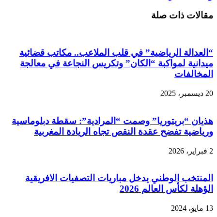
مقالات ذات صلة
“العدالة الرياضية” في قلب الملاعب.. مكاتب قضائية
ميدانية لمواكبة “الكان” وتكريس النجاعة في معالجة
المخالفات
20 ديسمبر، 2025
هذيان “بريتوريا” وصمت “المرادية”: سقطة دبلوماسية
ورياضية تفضح عقدة النقص تجاه الريادة المغربية
2 فبراير، 2026
المنتخب الوطني يدخل مباريات التصفيات الافريقية
الؤهلة لكأس العالم 2026
13 مايو، 2024