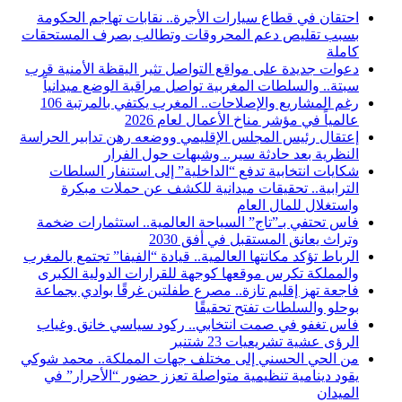
احتقان في قطاع سيارات الأجرة.. نقابات تهاجم الحكومة
بسبب تقليص دعم المحروقات وتطالب بصرف المستحقات
كاملة
دعوات جديدة على مواقع التواصل تثير اليقظة الأمنية قرب
سبتة.. والسلطات المغربية تواصل مراقبة الوضع ميدانياً
رغم المشاريع والإصلاحات.. المغرب يكتفي بالمرتبة 106
عالمياً في مؤشر مناخ الأعمال لعام 2026
إعتقال رئيس المجلس الإقليمي ووضعه رهن تدابير الحراسة
النظرية بعد حادثة سير.. وشبهات حول الفرار
شكايات انتخابية تدفع “الداخلية” إلى استنفار السلطات
الترابية.. تحقيقات ميدانية للكشف عن حملات مبكرة
واستغلال للمال العام
فاس تحتفي بـ”تاج” السياحة العالمية.. استثمارات ضخمة
وتراث يعانق المستقبل في أفق 2030
الرباط تؤكد مكانتها العالمية.. قيادة “الفيفا” تجتمع بالمغرب
والمملكة تكرس موقعها كوجهة للقرارات الدولية الكبرى
فاجعة تهز إقليم تازة.. مصرع طفلتين غرقًا بوادي بجماعة
بوحلو والسلطات تفتح تحقيقًا
فاس تغفو في صمت انتخابي.. ركود سياسي خانق وغياب
الرؤى عشية تشريعيات 23 شتنبر
من الحي الحسني إلى مختلف جهات المملكة.. محمد شوكي
يقود دينامية تنظيمية متواصلة تعزز حضور “الأحرار” في
الميدان