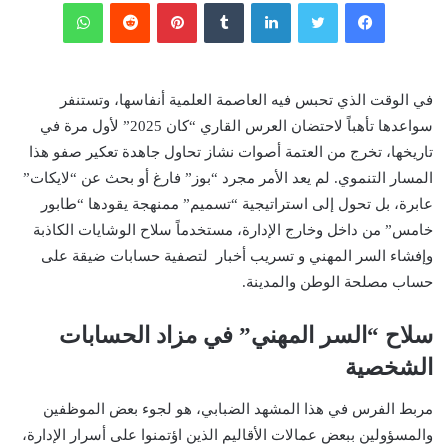
فيسبوك
تويتر
لينكدإن
‏Tumblr
بينتيريست
‏Reddit
واتساب
في الوقت الذي تحبس فيه العاصمة العلمية أنفاسها، وتستنفر
سواعدها تأهباً لاحتضان العرس القاري “كان 2025” لأول مرة في
تاريخها، تخرج من العتمة أصوات نشاز تحاول جاهدة تعكير صفو هذا
المسار التنموي. لم يعد الأمر مجرد “بوز” فارغ أو بحث عن “لايكات”
عابرة، بل تحول إلى استراتيجية “تسميم” ممنهجة يقودها “طابور
خامس” من داخل وخارج الإدارة، مستخدماً سلاح الوشايات الكاذبة
وإفشاء السر المهني و تسريب أخبار لتصفية حسابات ضيقة على
حساب مصلحة الوطن والمدينة.
سلاح “السر المهني” في مزاد الحسابات
الشخصية
مربط الفرس في هذا المشهد الضبابي، هو لجوء بعض الموظفين
والمسؤولين ببعض عمالات الأقاليم الذين اؤتمنوا على أسرار الإدارة،