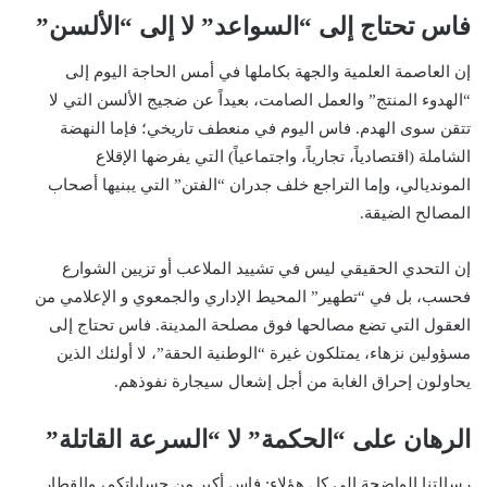
فاس تحتاج إلى “السواعد” لا إلى “الألسن”
إن العاصمة العلمية والجهة بكاملها في أمس الحاجة اليوم إلى
“الهدوء المنتج” والعمل الصامت، بعيداً عن ضجيج الألسن التي لا
تتقن سوى الهدم. فاس اليوم في منعطف تاريخي؛ فإما النهضة
الشاملة (اقتصادياً، تجارياً، واجتماعياً) التي يفرضها الإقلاع
المونديالي، وإما التراجع خلف جدران “الفتن” التي يبنيها أصحاب
المصالح الضيقة.
إن التحدي الحقيقي ليس في تشييد الملاعب أو تزيين الشوارع
فحسب، بل في “تطهير” المحيط الإداري والجمعوي و الإعلامي من
العقول التي تضع مصالحها فوق مصلحة المدينة. فاس تحتاج إلى
مسؤولين نزهاء، يمتلكون غيرة “الوطنية الحقة”، لا أولئك الذين
يحاولون إحراق الغابة من أجل إشعال سيجارة نفوذهم.
الرهان على “الحكمة” لا “السرعة القاتلة”
رسالتنا الواضحة إلى كل هؤلاء: فاس أكبر من حساباتكم، والقطار