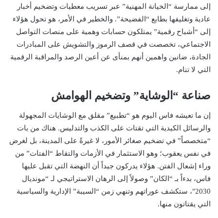
إلى ممارسة “الخيانة المهنية” عبر تسريب معطيات وتضخيم أخبار
عادية وتغليفها بطابع “الفضيحة”. والخطير في الأمر، هو تحول هؤلاء
إلى “أشباح رقمية” يمتلكون حسابات وهمية على منصات التواصل
الاجتماعي، تخصصت في قصف الرموز والتشويش على المبادرات
الجادة، ضانين واهمين أنهم بمنأى عن أعين الرصد والمراقبة الرقمية
التي لا تنام.
صناعة “الوشاية” وتضخيم الهوامش
إن ما تعيشه فاس اليوم هو “تطبيع” مقلق مع الوشايات المجهولة
والرسائل الكيدية التي تقتات على الكذب والتدليس. هناك من بات
“متخصصاً” في تضخيم صغائر الأمور، لا غيرةً على المدينة، بل لغرض
في نفس يعقوب؛ وهو الاستثمار في الأزمات والتقاط “الفتات” من
وراء إشعال الفتن. هؤلاء يدركون جيداً أن النهضة التي تقبل عليها
فاس، بدءاً بـ “الكان” وصولاً إلى الرهان الاستراتيجي لـ “مونديال
2030″، ستكشف عوراتهم وتنهي زمن “السيبة” الإدارية والسياسية
التي يقتاتون منها.