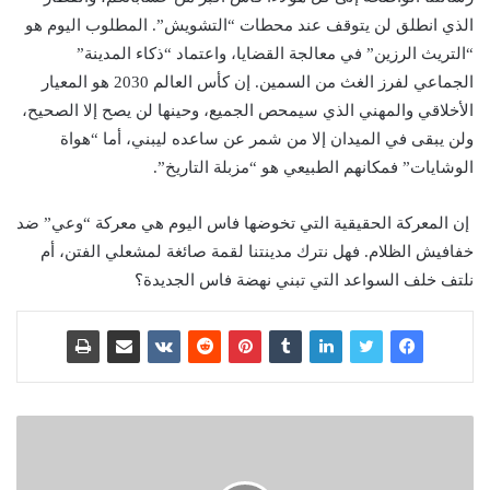
الذي انطلق لن يتوقف عند محطات “التشويش”. المطلوب اليوم هو
“التريث الرزين” في معالجة القضايا، واعتماد “ذكاء المدينة”
الجماعي لفرز الغث من السمين. إن كأس العالم 2030 هو المعيار
الأخلاقي والمهني الذي سيمحص الجميع، وحينها لن يصح إلا الصحيح،
ولن يبقى في الميدان إلا من شمر عن ساعده ليبني، أما “هواة
الوشايات” فمكانهم الطبيعي هو “مزبلة التاريخ”.
إن المعركة الحقيقية التي تخوضها فاس اليوم هي معركة “وعي” ضد
خفافيش الظلام. فهل نترك مدينتنا لقمة صائغة لمشعلي الفتن، أم
نلتف خلف السواعد التي تبني نهضة فاس الجديدة؟