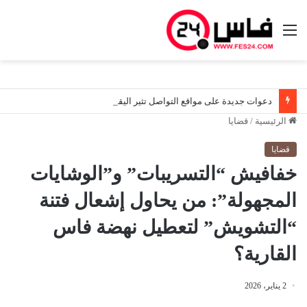
القائمة
دعوات جديدة على مواقع التواصل تثير اليقظة الأمنية قرب سبتة.. والسلطات المغربية تواصل مراقبة الوضع ميدانياً
الرئيسية
/
قضايا
قضايا
خفافيش “التسريبات” و”الوشايات
المجهولة”: من يحاول إشعال فتنة
“التشويش” لتعطيل نهضة فاس
القارية؟
2 يناير، 2026