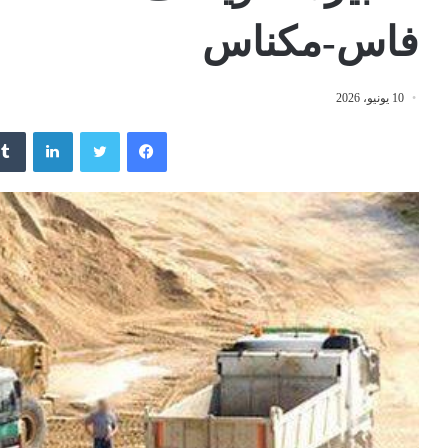
فاس-مكناس
10 يونيو، 2026
فيسبوك
تويتر
لينكدإن