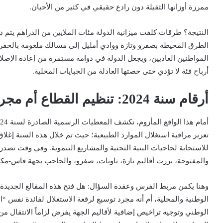
ممررة أوزانها الثقيلة دون رادع حقيقي في كثير من الأحيان.
النتيجة؟ طرقات كلفت ميزانية الدولة مئات الملايين من الدراهم يتم 
الطرق المحيطة بصفرو وتازة ووادي أمليل إلى مسالك ملغومة بالحفر
المواطنين العاديين، ويجعل الدولة في دوامة مستمرة من إعادة الإصل
أرباح فئة لا تؤدي حتى حصتها العادلة من الجبايات المحلية.
أرقام سنة 2024: تنظيم القطاع أم مجرد تغيير جلود لشركات الريع؟
للاستجابة لحاجيات البنية التحتية والمشاريع التنموية. وفي وقت تص
والمفتوحة، برزت أقاليم تازة، تاونات، صفرو، والحاجب بجهة فاس-م
وهنا يكمن مربط الفرس وعقدة السؤال: هل فتح هذه المقالع الجديدة في
الوطني وتوجيه تراخيص إضافية لأقاليم الجهة يفرض لزاماً الانتقال من