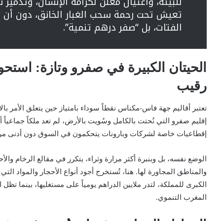
للبيئة، واغتيال معلن لكرامة الإنسان، وتدمير 
تعيش تحت رحمة سحب الغبار الخانق، دون أن 
الفتات، بل “صفر درهم تنمية”.
الحيتان الكبيرة في صفرو وتازة: استح
رقيب
تعتبر أقاليم جهة فاس-مكناس نقطاً سوداء بامتياز حين يتعلق الأمر بالا
إقليم صفرو التي نُحتت بالكامل وسُويت بالأرض، لم تعد ملكاً جماعياً
إقطاعيات خاصة لشركات وبارونات يتحكمون في السوق دون أدنى مراقب
الوضع نفسه، بل وبنبرة أكثر مرارة وثراء، يتكرر في مقالع الرخام والأح
والمناطق المجاورة لها. هنا، تُستخرج أجود أنواع الأحجار والمواد الت
الكبرى للمملكة، لتدر ملايين الدراهم يومياً على مستغليها، بينما تظل
المغرب التنموي.