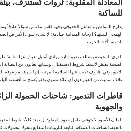
المعادلة المقلوبة: ثروات تُستنزف، بيئة
للساكنة
يطرح المواطن والفاعل الحقوقي بجهة فاس-مكناس سؤالاً حارقاً ومشرو
الهمجي لبيئتها؟ الإجابة الميدانية صادمة؛ لا شيء سوى الأمراض الصد
الشبيه بآلات الحرب.
القرى المحيطة بمقالع صفرو وتازة ووادي أمليل تعيش عزلة تامة؛ طرقا
الصحية تفتقر لأبسط شروط الاستقبال، وشبابها يعانون من البطالة ا
الأجور وفي ظروف تغيب عنها السلامة المهنية. إنها سرقة موصوفة للم
غلاف سميك من الغبار دون أي عائد تنموي يذكر يُصلح ما أفسدته آليات 
قاطرات التدمير: شاحنات الحمولة الزا
والجهوية
الملف الأسود لا يتوقف داخل حدود المقلع؛ بل يمتد كالأخطبوط ليضر
بالجهة. الشاحنات العملاقة التابعة لبارونات المقالع تتحرك بحمولات ق