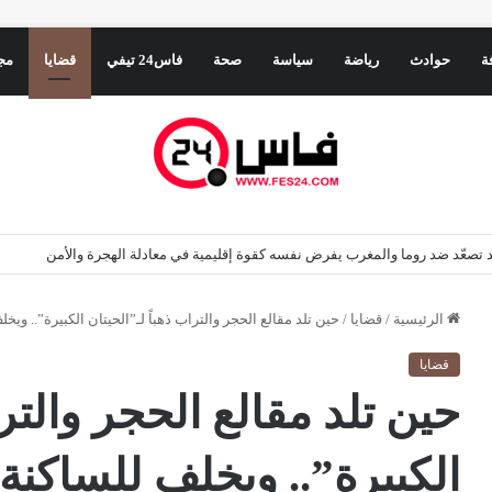
ة
حوادث
رياضة
سياسة
صحة
فاس24 تيفي
قضايا
مج
ين واللاعبين يرسمون خريطة الأندية المغربية؟
الرئيسية
/
قضايا
/
حين تلد مقالع الحجر والتراب ذهباً لـ”الحيتان الكبيرة”.. وي
قضايا
حين تلد مقالع الحجر والترا
الكبيرة”.. ويخلف للساكنة 