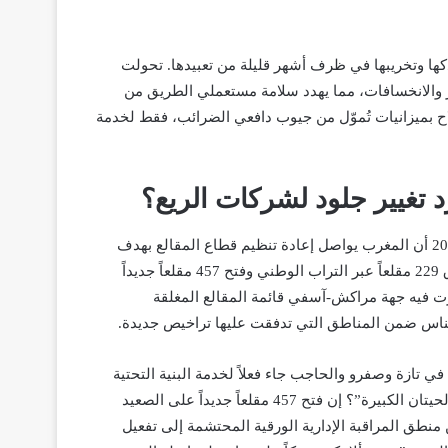
دكها وتخريبها في ظرف أشهر قليلة من تعبيدها. تحولت
 والانخسافات، مما يهدد سلامة مستعملي الطريق من
اح بميزانيات تُموّل من جيوب دافعي الضرائب، فقط لخدمة
أمام هذا الواقع المأزوم، تكشف المعطيات الرسمية الصادرة لسنة 2024 أن المغرب يواصل إعادة تنظيم قطاع المقالع بهدف
تعزيز مراقبة استغلال الموارد الطبيعية؛ حيث تم خلال هذه السنة إغلاق 229 مقلعاً عبر التراب الوطني وفتح 457 مقلعاً جديداً
درت فيه جهة مراكش-آسفي قائمة المقالع المغلقة
كناس ضمن المناطق التي تدفقت عليها تراخيص جديدة.
 تازة وصفرو والحاجب جاء فعلاً لخدمة البنية التحتية
الوطنية والمحلية، أم أنه مجرد توسيع لرقعة الاستغلال لفائدة نفس “الحيتان الكبيرة”؟ إن فتح 457 مقلعاً جديداً على الصعيد
 منطق المراقبة الإدارية الورقية المحتشمة إلى تفعيل