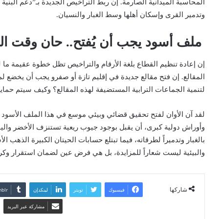
المحاسبة الميدانية الصارمة. إن ربط التراخيص الجديدة بـ”دعم البنية 
وتدمير القرى وإسكان أهلها وسط الغبار والنسيان.
ملف أسود يجب أن يُفتح.. حان وقت المح
إن إعادة تنظيم القطاع بلغة الأرقام والتراخيص تظل خطوة عقيمة ما ل
المقالع. إن فتح مقالع جديدة في إقليم تازة أو صفرو يجب أن يخضع لمعا
لتنمية الجماعات الترابية المستضيفة لهذه المقالع؟ وكيف سيتم حما
لقد آن الأوان لفتح تحقيق قضائي وبيئي موسع في هذا الملف الأسود
وأوراش دولية كبرى، أن يقبل بوجود جيوب ريعية تستنزف الأخضر واليا
بالغبار وتدميراً لطرقاته، فيما تبتلع حسابات الحيتان الكبيرة الذهب 
والبيئية ليست شعاراً للمزايدة، بل هي فرض عين لضمان استقرار وكرا
شاركها
فيسبوك
تويتر
لينكدإن
مشاركة عبر البريد