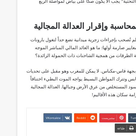
التحتية” يجب ألا يكون صكاً على بياض لمواصلة الريع
اسبة وإقرار العدالة المجالية
م تُصحب بإجراءات زجرية ميدانية تضع حداً لتغول بارونات
يير صارمة أولها: ما هو العائد المالي المباشر الموجه
ية الطرقات من همجية الشاحنات ذات الحمولة الزائدة؟
 بجهة فاس-مكناس. لا يمكن للمغرب وهو مقبل على تحديات
بس وتترك المواطن البسيط يواجه الموت البطيء اختناقاً
الأسود المستخلص من عرق الأرض وجبالها. العدالة المجالية
مة سكان هذه الأقاليم!
بينتيريست
طباعة