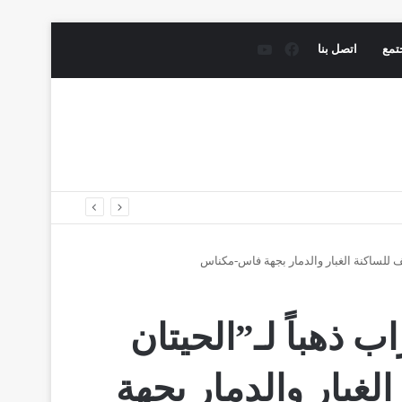
فيسبوك
يوتيوب
تمع
اتصل بنا
خلف للساكنة الغبار والدمار بجهة فاس-مكناس
ب ذهباً لـ”الحيتان
الغبار والدمار بجهة