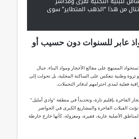
شامل للبنية التحتية لقرى ومداشر
تنال من هذا “الذهب المتطاير” سوى
واذ عابر للسنوات دون حسيب أو
ستحواذ الممنهج على مقالع الأحجار ومواد البناء. جبال
 أو ثروة وطنية تنعكس على الساكنة المحلية، بل تحولت إلى
ة فعلية لمدى احترامهم لدفاتر التحملات.
جار الفاخرة بإقليم تازة، وتحديداً في منطقة “وادي أمليل”
ي تؤثث الفيلات الفاخرة والمشاريع الكبرى في الحواضر
 المناطق الأصلية عارية، فقيرة، ومعزولة، كأنها خارج خارطة