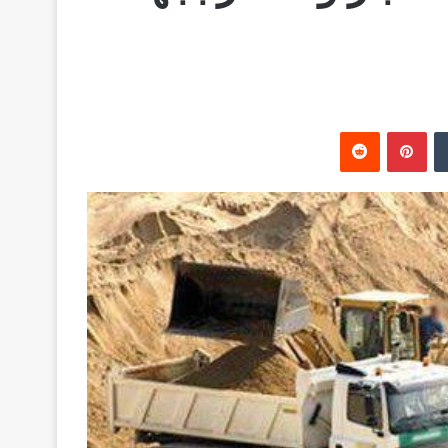
‏Tumblr
بينتيريست
‏Reddit