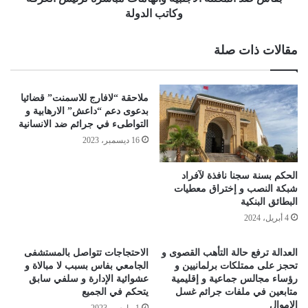
وكاتب الدولة
مقالات ذات صلة
ملاحقة “لافارج للاسمنت” قضائيا
بدعوى دعم “داعش” الارهابية و
التواطىء في جرائم ضد الانسانية
16 ديسمبر، 2023
الحكم بسنة سجنا نافذة لآفراد
شبكة النصب و إختراق معطيات
البطائق البنكية
4 أبريل، 2024
العدالة ترفع حالة التأهب القصوى و
الاحتجاجات تتواصل بالمستشفى
تحجز على ممتلكات برلمانيين و
الجامعي بفاس بسبب لا مبالاة و
رؤساء مجالس جماعية و إقليمية
عشوائية الإدارة و سلفي سابق
متابعين في ملفات جرائم غسل
يتحكم في الجميع
الاموال
1 مارس، 2023