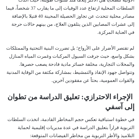
السلطات المحلية ارتفاع عدد الوفيات إلى ما يقارب 37 شخصاً، فيما
مصادر محلية تتحدث عن تجاوز الحصيلة المحينة 40 قتيلا بالإضافة
إلى عشرات المصابين الذين يتلقون العلاج، من بينهم حالات حرجة
في العناية المركزة.
لم تقتصر الأضرار على الأرواح؛ بل تضررت البنية التحتية والممتلكات
بشكل واسع، حيث جرفت السيول المركبات وغمرت المياه المنازل
والمحلات التجارية، مخلفة خسائر مادية فادحة يصعب حصرها.
وتتواصل جهود الإنقاذ والتمشيط، بمشاركة مكثفة من الوقاية المدنية
والقوات العمومية، بحثاً عن مفقودين آخرين.
الإجراء الاحترازي: تعليق الدراسة من تطوان
إلى آسفي
في خطوة استباقية تعكس حجم المخاطر القادمة، اتخذت السلطات
التربوية قراراً بتعليق الدراسة في عدة مديريات إقليمية لحماية
التلاميذ والأطر التربوية من مخاطر الفيضانات المتوقعة: