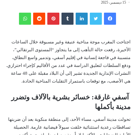
15 ديسمبر، 2025
فيسبوك
تويتر
لينكدإن
‏Tumblr
بينتيريست
‏Reddit
واتساب
اجتاحت المغرب موجة مناخية عنيفة وغير مسبوقة خلال الساعات
الأخيرة، رفعت حالة التأهب إلى ما يتجاوز “المستوى البرتقالي”،
متسببة في فاجعة إنسانية في إقليم آسفي، وتدمير واسع النطاق،
ودفع السلطات لتعليق الدراسة في عدد من الأقاليم كإجراء احترازي.
النشرات الإنذارية الجديدة تشير إلى أن البلاد مقبلة على 48 ساعة
هي الأصعب، مع توقعات باستمرار التقلبات المناخية الحادة.
آسفي غارقة: خسائر بشرية بالآلاف وتضرر
مدينة بأكملها
تحولت مدينة آسفي، مساء الأحد، إلى منطقة منكوبة بعد أن ضربتها
تساقطات رعدية استثنائية خلقت سيولاً فيضانية عارمة. الحصيلة
الأولية للضحايا هي الأكثر إيلاماً منذ سنوات طويلة، حيث أكدت