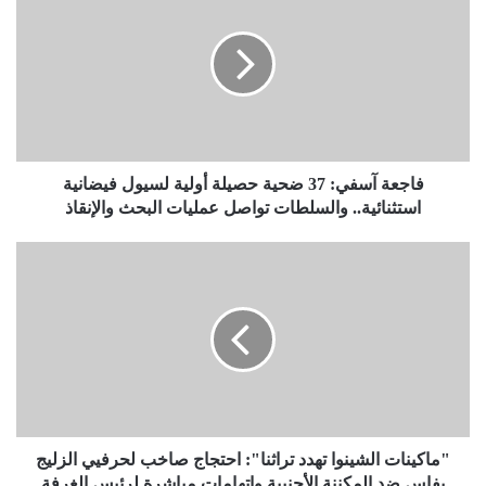
فاجعة آسفي: 37 ضحية حصيلة أولية لسيول فيضانية
استثنائية.. والسلطات تواصل عمليات البحث والإنقاذ
"ماكينات الشينوا تهدد تراثنا": احتجاج صاخب لحرفيي الزليج
بفاس ضد المكننة الأجنبية واتهامات مباشرة لرئيس الغرفة