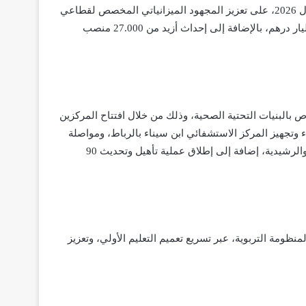
ومن جهة أخرى، وتنفيذا للتوجيهات الملكية السامية، سيتم التركيز خلال 2026، على تعزيز المجهود الميزانياتي المخصص لقطاعي
الصحة والتربية الوطنية، ليصل إلى غلاف مالي إجمالي يقدر ب140 مليار درهم، بالإضافة إلى إحداث أزيد من 27.000 منصب
بالبنيات التحتية الصحية، وذلك من خلال افتتاح المركزين
ء وتجهيز المركز الاستشفائي ابن سيناء بالرباط، ومواصلة
أشغال بناء المراكز الاستشفائية الجامعية بكل من بني ملال، وكلميم، والرشيدية، إضافة إلى إطلاق عملية تأهيل وتحديث 90
ظومة التربوية، عبر تسريع تعميم التعليم الأولي، وتعزيز