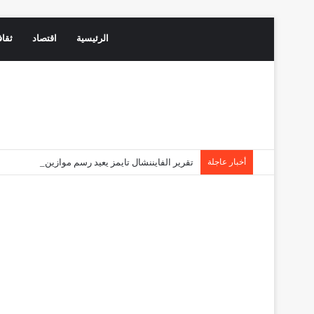
الرئيسية
اقتصاد
ثقاف
أخبار عاجلة
تقرير الفايننشال تايمز يعيد رسم موازين القوى: دها