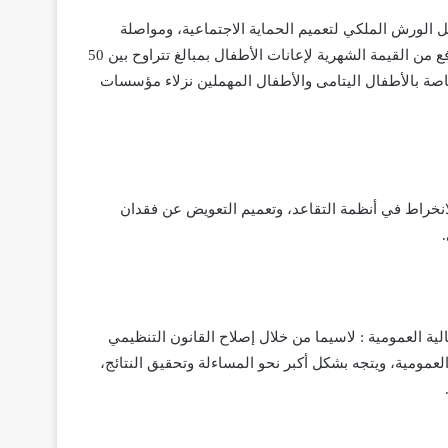
يل الورش الملكي لتعميم الحماية الاجتماعية، ومواصلة
تفعيل برنامج الدعم الاجتماعي المباشر لفائدة 4 ملايين أسرة، مع الرفع من القيمة الشهرية لإعانات الأطفال بمبالغ تتراوح بين 50
 الخاصة بالأطفال اليتامى والأطفال المهملين نزلاء مؤسسات
انخراط في أنظمة التقاعد، وتعميم التعويض عن فقدان
الية العمومية : لاسيما من خلال إصلاح القانون التنظيمي
عمومية، ويتجه بشكل أكبر نحو المساءلة وتحقيق النتائج،