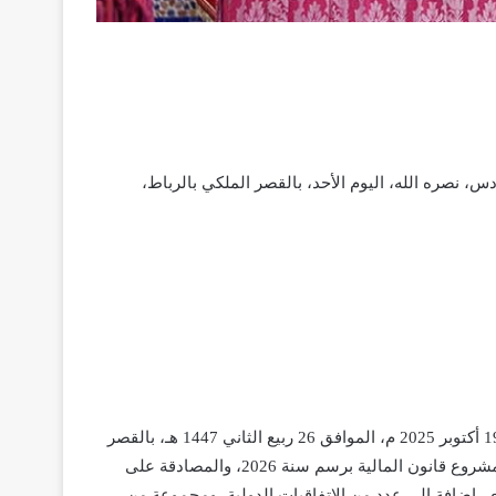
محمد السادس، نصره الله، اليوم الأحد، بالقصر الملكي بالرباط،
” ترأس صاحب الجلالة الملك محمد السادس، نصره الله، يومه الأحد 19 أكتوبر 2025 م، الموافق 26 ربيع الثاني 1447 هـ، بالقصر
الملكي بالرباط، مجلسا وزاريا، خصص للتداول في التوجهات العامة لمشروع قانون المالية برسم سنة 2026، والمصادقة على
إضافة إلى عدد من الاتفاقيات الدولية، ومجموعة من