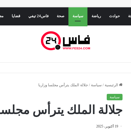
ة
حوادث
رياضة
سياسة
صحة
فاس24 تيفي
قضايا
مج
ء الرباط يفرمل التهور الإسباني في المتوسط
الرئيسية
/
سياسة
/
جلالة الملك يترأس مجلسا وزاريا
سياسة
جلالة الملك يترأس مجلسا 
19 أكتوبر، 2025