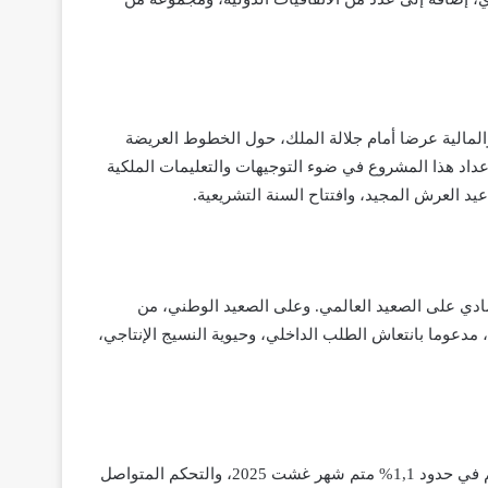
 الاقتصاد والمالية عرضا أمام جلالة الملك، حول الخطوط العريضة
يدة الوزيرة أنه تم إعداد هذا المشروع في ضوء التوجيهات والتعليمات الملكية
د العرش المجيد، وافتتاح السنة التشريعية.
تصادي على الصعيد العالمي. وعلى الصعيد الوطني، من
وا بـ 4,8%، برسم السنة الحالية، مدعوما بانتعاش الطلب الداخلي، وحيوية النسيج الإنتاجي،
وقد تعززت هذه النتائج الاقتصادية المشجعة بفضل التحكم في التضخم في حدود 1,1% متم شهر غشت 2025، والتحكم المتواصل