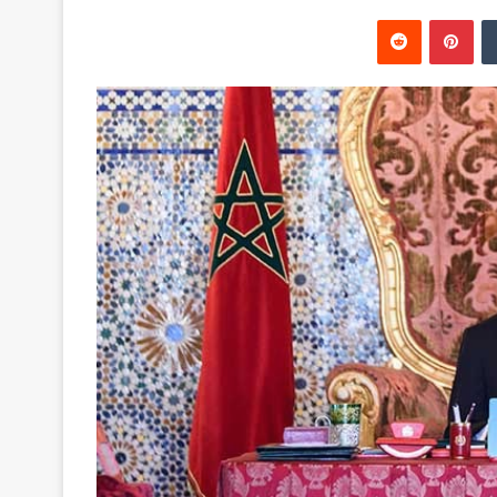
‏Tumblr
بينتيريست
‏Reddit