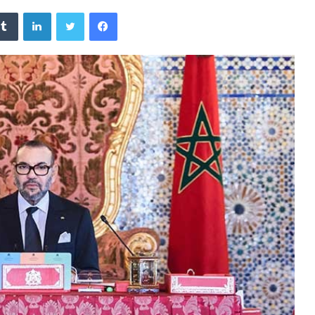
فيسبوك
تويتر
لينكدإن