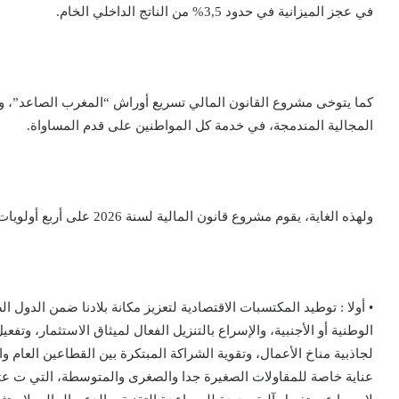
في عجز الميزانية في حدود 3,5% من الناتج الداخلي الخام.
كما يتوخى مشروع القانون المالي تسريع أوراش “المغرب الصاعد”، وتحق
المجالية المندمجة، في خدمة كل المواطنين على قدم المساواة.
ولهذه الغاية، يقوم مشروع قانون المالية لسنة 2026 على أربع أولويات كبرى :
• أولا : توطيد المكتسبات الاقتصادية لتعزيز مكانة بلادنا ضمن الدول 
الوطنية أو الأجنبية، والإسراع بالتنزيل الفعال لميثاق الاستثمار، و
لجاذبية مناخ الأعمال، وتقوية الشراكة المبتكرة بين القطاعين العام و
عناية خاصة للمقاولات الصغيرة جدا والصغرى والمتوسطة، التي ت عتب