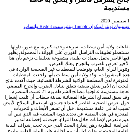
مستديمة
1 سبتمبر، 2020
فيسبوك
تويتر
لينكدإن
بينتيريست
واتساب
تفاعلت ولاية أمن سطات، بسرعة وجدية كبيرة، مع صور تداولها
مستعملو تطبيقات التراسل الفوري على الهواتف المحمولة، يظهر
فيها قاصر يحمل ضمادات طبية، مشفوعة بتعليقات تزعم بأن هذا
الأخير تعرض للضرب والجرح وهتك العرض.
وتنويرا للرأي العام، وتوضيحا للمعطيات غير الصحيحة الواردة في
هذه المنشورات، تؤكد ولاية أمن سطات بأنها راجعت المعطيات
المتوفرة لدى المصلحة الولائية للشرطة القضائية، حيث أكدت نتائج
البحث أن الأمر يتعلق بقضية تتعلق بتبادل الضرب والجرح المفضي
لعاهة مستديمة عالجتها مصالح الشرطة يوم 21 غشت المنصرم.
وقد سبق لمصالح الشرطة القضائية بمدينة سطات أن تلقت إشعارا
حول تعرض الضحية القاصر لاعتداء جسدي باستعمال السلاح الأبيض
تسبب له في عاهة مستديمة، قبل أن تسفر الأبحاث والتحريات
المنجزة في هذه القضية عن تحديد هوية المشتبه فيه الذي تبين أنه
بدوره تعرض لإصابات خلال هذا النزاع، حيث تم إخضاعه لتدبير
الحراسة النظرية رهن إشارة البحث الذي جرى تحت إشراف النيابة
العامة المختصة، وذلك قبل أن تتم إحالته على النيابة العامة بتاريخ