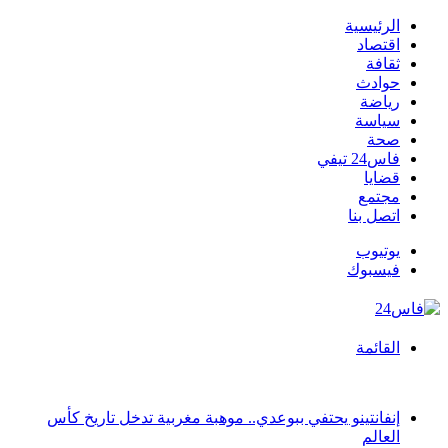
الرئيسية
اقتصاد
ثقافة
حوادث
رياضة
سياسة
صحة
فاس24 تيفي
قضايا
مجتمع
اتصل بنا
يوتيوب
فيسبوك
القائمة
أخبار عاجلة
إنفانتينو يحتفي ببوعدي.. موهبة مغربية تدخل تاريخ كأس
العالم