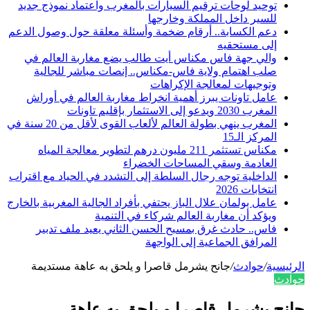
توحيد لوحات ترقيم السيارات بالمغرب واعتماد نموذج جديد
للسير داخل المملكة وخارجها
دعم الكسابة.. أرقام ضخمة وأسئلة معلقة حول وصول الدعم
إلى مستحقيه
والي جهة فاس مكناس أيت طالب يضع مغاربة العالم في
صلب اهتمام ولاية فاس-مكناس.. إنصات مباشر للجالية
وتوجيهات لمعالجة الإكراهات
عامل تاونات يبرز أهمية انخراط مغاربة العالم في أوراش
المغرب 2030 ويدعو إلى الاستثمار بإقليم تاونات
المغرب ينهي بطولة العالم لألعاب القوى لأقل من 20 سنة في
المركز الـ15
مكناس تستثمر 211 مليون درهم لتطوير معالجة المياه
العادمة وسقي المساحات الخضراء
الداخلية توجه رجال السلطة إلى التشدد في الحياد مع اقتراب
انتخابات 2026
عامل بولمان علال الباز يحتفي بأفراد الجالية المغربية بالخارج
ويؤكد أن مغاربة العالم شركاء في التنمية
فاس.. حادث غرق بمسبح الحسن الثاني يعيد ملف تدبير
المرافق الجماعية إلى الواجهة
الرئيسية
/
حوادث
/
جانح يشرمل قاصرا و يلحق به عاهة مستديمة
حوادث
جانح يشرمل قاصرا و يلحق به عاهة