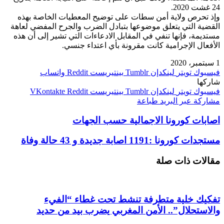
24 غشت 2020.
وإذ تحرص ولاية أمن سطات على توضيح المعطيات الخاصة بهذه
القضية التي يتعلق موضوعها بتبادل الضرب والجرح المفضي لعاهة
مستديمة، فإنها تنفي في المقابل الادعاءات التي تشير إلى أن هذه
الأفعال الإجرامية كانت مقرونة بأي اعتداء جنسي.
1 سبتمبر، 2020
فيسبوك
تويتر
لينكدإن
بينتيريست
واتساب
شاركها
فيسبوك
تويتر
لينكدإن
بينتيريست
مشاركة عبر البريد
طباعة
اصابات كورونا الاجمالية حسب الجهات
مستجدات كورونا :1191 اصابة جديدة و 43 حالة وفاة
مقالات ذات صلة
تفكيك خلية متطرفة تنشط تحت غطاء “الفيء
والاستحلال”.. الأمن المغربي يضرب بيد من حديد