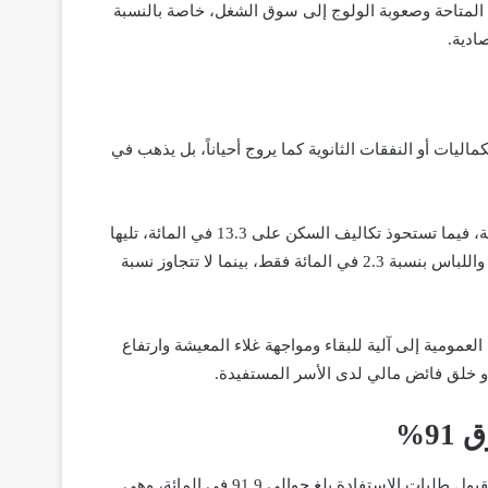
المتاحة وصعوبة الولوج إلى سوق الشغل، خاصة بالنسبة
ادية.
ليات أو النفقات الثانوية كما يروج أحياناً، بل يذهب في
فأكثر من 58.6 في المائة من قيمة الدعم تُخصص لاقتناء المواد الغذائية، فيما تستحوذ تكاليف السكن على 13.3 في المائة، تليها
مصاريف الصحة بنسبة 13.2 في المائة، ثم التعليم بنسبة 7 في المائة، واللباس بنسبة 2.3 في المائة فقط، بينما لا تتجاوز نسبة
عمومية إلى آلية للبقاء ومواجهة غلاء المعيشة وارتفاع
أو خلق فائض مالي لدى الأسر المستفيدة.
9%
وفي ما يتعلق بعملية الاستهداف، سجل التقرير أن المعدل التراكمي لقبول طلبات الاستفادة بلغ حوالي 91.9 في المائة، وهي