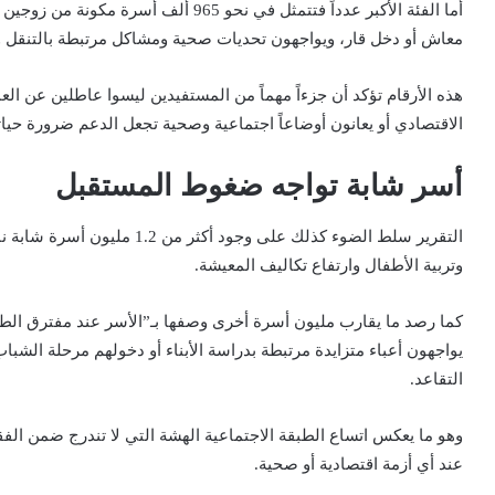
أما الفئة الأكبر عدداً فتتمثل في نحو 5
معاش أو دخل قار، ويواجهون تحديات صحية ومشاكل مرتبطة بالتنقل وا
هذه الأرقام تؤكد أن جزءاً مهماً من المستفيدين ليسوا عاطلين عن ال
الاقتصادي أو يعانون أوضاعاً اجتماعية وصحية تجعل الدعم ضرورة حياتية أ
أسر شابة تواجه ضغوط المستقبل
التقرير سلط الضوء كذلك على وجو
وتربية الأطفال وارتفاع تكاليف المعيشة.
كما رصد ما يقارب مليون أسرة أخرى وصفها بـ”الأسر عند مفترق ال
يواجهون أعباء متزايدة مرتبطة بدراسة الأبناء أو دخولهم مرحلة الشباب
التقاعد.
وهو ما يعكس اتساع الطبقة الاجتماعية الهشة التي لا تندرج ضمن ال
عند أي أزمة اقتصادية أو صحية.