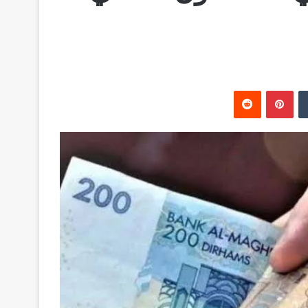
‏Tumblr
بينتيريست
‏Reddit