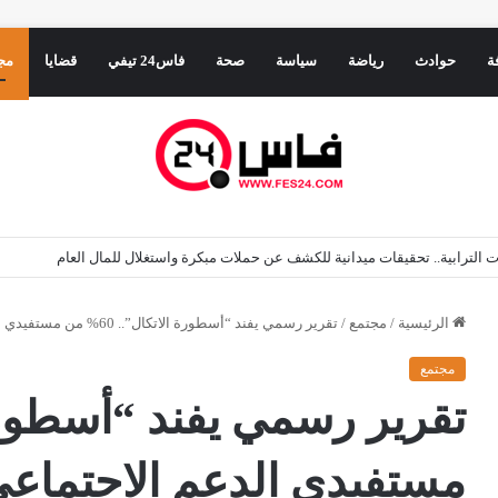
ة
حوادث
رياضة
سياسة
صحة
فاس24 تيفي
قضايا
مج
ة وتراث يعانق المستقبل في أفق 2030
الرئيسية
/
مجتمع
/
تقرير رسمي يفند “أسطورة الاتكال”.. 60% من مستفيدي الدعم الاجتماعي مستعدون للتخلي عنه مقابل فرصة عمل
مجتمع
مستفيدي الدعم الاجتماع