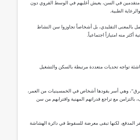
96 ألف أسرة مكونة من زوجين متقدمين في السن، يعيش أغلبهم في الوسط القروي دون
لرعاية الطبية.
عمل بالمعنى التقليدي، بل أشخاصاً تجاوزوا سن النشاط
كثر منه امتيازاً اجتماعياً.
د أكثر من 1.2 مليون أسرة شابة ناشئة تواجه تحديات متعددة مرتبطة بالسكن والتشغيل
طرق”، وهي أسر يقودها أشخاص في الخمسينيات من العمر،
، بالتزامن مع تراجع قدراتهم المهنية واقترابهم من سن
فقر المدقع، لكنها تبقى معرضة للسقوط في دائرة الهشاشة