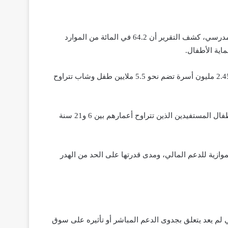
وفي إطار سياسة الدولة الرامية إلى حماية الطفولة ومحاربة الهدر المدرسي، كشف التقرير أن 64.2 في المائة من الموارد
اية الأطفال.
وبلغ إجمالي هذه الاعتمادات حوالي 32.7 مليار درهم، استفادت منها 2.45 مليون أسرة تضم نحو 5.5 ملايين طفل وشاب تتراوح
غير أن المعطى الأكثر إثارة للانتباه يتمثل في أن 31 في المائة من الأطفال المستفيدين الذين تتراوح أعمارهم بين 6 و21 سنة
ازية للدعم المالي، ومدى قدرتها على الحد من الهدر
لم يعد يتعلق بجدوى الدعم المباشر أو تأثيره على سوق