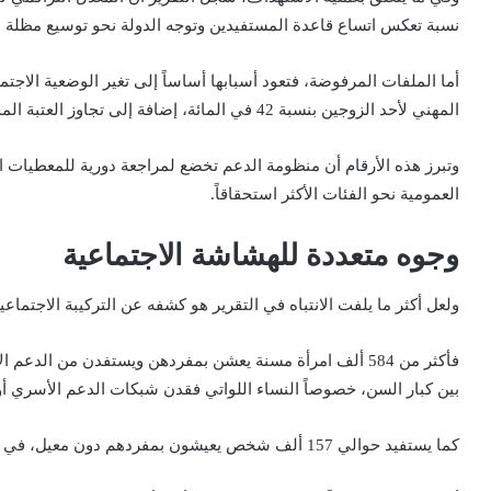
نسبة تعكس اتساع قاعدة المستفيدين وتوجه الدولة نحو توسيع مظلة ال
المهني لأحد الزوجين بنسبة 42 في المائة، إضافة إلى تجاوز العتبة المحددة في السجل الاجتماعي الموحد بنسبة 19 في المائة.
وتبرز هذه الأرقام أن منظومة الدعم تخضع لمراجعة دورية للمعطيات الا
العمومية نحو الفئات الأكثر استحقاقاً.
وجوه متعددة للهشاشة الاجتماعية
ولعل أكثر ما يلفت الانتباه في التقرير هو كشفه عن التركيبة الاجتماع
فأكثر من 584 ألف امرأة مسنة يعشن بمفردهن ويستفدن من ال
بين كبار السن، خصوصاً النساء اللواتي فقدن شبكات الدعم الأسري أو
كما يستفيد حوالي 157 ألف شخص يعيشون بمفردهم دون معيل، في ظروف تتسم بالهشاشة الاقتصادية والاجتماعية.