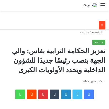
القائمة
الرئيسية
/
سياسة
سياسة
تعزيز الحكامة الترابية بفاس: والي
الجهة ينصب رئيسًا جديدًا للشؤون
الداخلية ويحدد الأولويات الكبرى
5 ديسمبر، 2025
فيسبوك
تويتر
لينكدإن
‏Tumblr
بينتيريست
‏Reddit
واتساب