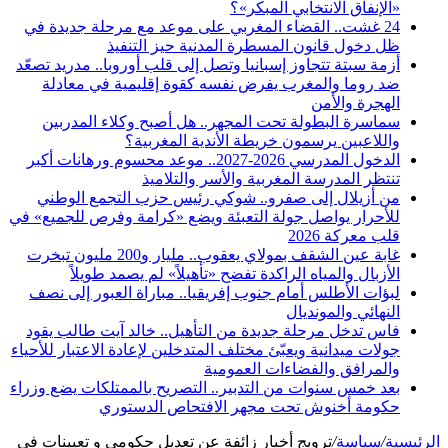
«الإنفاق الانتخابي المبكر»؟
24 غشت.. القضاء المغربي على موعد مع مرحلة جديدة في
ظل دخول قانون المسطرة المدنية حيز التنفيذ
أزمة سبتة تتجاوز إسبانيا وتصل إلى قلب أوروبا.. مدريد تصعّد
ضد روما والمغرب يفرض نفسه كقوة إقليمية في معادلة
الهجرة والأمن
سماسرة البطولة تحت المجهر.. هل أصبح وكلاء المدربين
واللاعبين يرسمون خريطة الأندية المغربية؟
الدخول المدرسي 2026-2027.. موعد محسوم ورهانات أكبر
تنتظر المدرسة المغربية والأسر والتلاميذ
من أزيلال إلى صفرو.. شوكي رئيس حزب التجمع الوطني
للأحرار يواصل جولة التعبئة ويضع «كرامة وفرص للجميع» في
قلب معركة 2026
غابة عين الشقف بمولاي يعقوب.. مليار و200 مليون تبخرت
الأزبال والمياه الراكدة تفضح «تأهيلاً» لم يصمد طويلاً
لبؤات الأطلس أمام جنوب إفريقيا.. مباراة العبور إلى نصف
النهائي والمونديال
فاس تدخل مرحلة جديدة من التأهيل.. خالد آيت طالب يقود
جولات ميدانية ويعبّئ مختلف المتدخلين لإعادة الاعتبار للأحياء
والمرافق والفضاءات العمومية
بعد خمس سنوات من التدبير.. التصريح بالممتلكات يضع وزراء
حكومة أخنوش تحت مجهر الافتحاص الدستوري
الرئيسية
/
سياسة
/
ترويج أخبار زائفة عن تعديل حكومي و تعيينات في