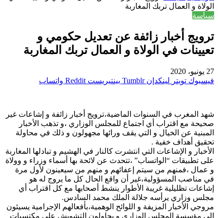
الولاة و العمال تربك المغاربة
سياسة
ترويج أخبار زائفة عن تعديل حكومي و
تعيينات في الولاة و العمال تربك المغاربة
27 يونيو، 2020
فيسبوك
تويتر
لينكدإن
بينتيريست
واتساب
شهد المغرب في السنوات الماضية،ترويج أخبار زائفة و إشاعات غير
صحيحة مع اقتراب أي اجتماع للمجلس الوزاري ،و تذهب الأخبار
المبنية عن الخيال و التي يقف ورائها مجهولون و ذلك في محاولة
تحقيق أهداف خفية .
الأخبار و الإشاعات التي انتشرت كالنار في الهشيم و تبادلها المغاربة
على تطبيقات “الواتساب” ،تتحدث عن لائحة بها أسماء وزراء و وولاة
و عمال ،فمنهم من سيتم إعفائهم و منهم من سيعينون لأول مرة
في مناصب المسؤولية،غير أن واقع الحال كل ما يروج له هو
إشاعات تظليلية غريبة الأطوار ينشط أصحابها مع كل اقتراب أي
مجلس وزاري يرأسه جلالة الملك محمد السادس.
مروجي الأخبار المزيفة و اللوائح الوهمية،بأفعالهم الإجرامية يسيئون
إلى مؤسسة المجلس الوزاري و يحاولون التشويش على مكتسبات