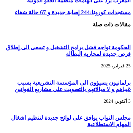
المغرب يرد على اتهامات منظمة العفو الدولية
مستجدات كورونا:244 إصابة جديدة و 67 حالة شفاء
مقالات ذات صلة
الحكومة تواجه فشل برامج التشغيل و تسعى الى إطلاق
فرص جديدة لمحاربة البطالة
25 فبراير، 2025
برلمانيون يسيؤون الى المؤسسة التشريعية بسبب
غيباهم و لا مبالاتهم بالتصويت على مشاريع القوانين
3 أكتوبر، 2024
مجلس النواب يوافق على لوائح جديدة لتنظيم اشغال
المهام الاستطلاعية