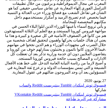
المغرب في مجال الديموقراطية،و يرغبون من خلال تطبيقات
التراسل الفوري إلهاء المغاربة عن نقاش سياسي حقيقي كما هو
الشأن في تفاعل الشعب مع فضائح وزراء حزب العدالة و التنمية
فيما يخصص عدم تصريح الرميد و أمكراز بمستخدميهم داخل
مكاتبهم المخصصة للمحاماة.
و يأتي ترويج أسماء بأعينها للوزراء الذين ابلوا البلاء الحسن في
مواجهة فيروس كورونا المستجد،و مع العلم أن الثلاثة المستهدفون
هم من كانوا في الصفوف الأمامية في كل صغيرة و كبيرة،و هذا ما
يعني ان هناك خلفيات يحركها واهمون لتحقيق أهداف شخصية من
خلال الضرب في مجهودات الوزراء و هم الذين نجحوا في مهامهم
،فيما الآخرون كانوا نائمون و يختبئون بمنازلهم خوف من كورونا و
يتقاضون الملايين دون اي خدمة وزارية تذكر بعد أن تعطلت كل
الادارات و المصالح بسبب جائحة فيروس كورونا المستجد.
و أصبح لازما من رئاسة النيابة العامة التدخل على خط هذه الأفعال
الشنيعة و التي تمس بمؤسسات الدولة و تزعزع ثقة المغاربة في
المسؤولين.بعد أن وجد المروجون ضالتهم في عقول المغاربة.
27 يونيو، 2020
فيسبوك
تويتر
لينكدإن
بينتيريست
واتساب
شاركها
فيسبوك
تويتر
لينكدإن
بينتيريست
مشاركة عبر البريد
طباعة