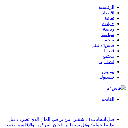
الرئيسية
اقتصاد
ثقافة
حوادث
رياضة
سياسة
صحة
فاس24 تيفي
قضايا
مجتمع
اتصل بنا
يوتيوب
فيسبوك
القائمة
أخبار عاجلة
قبل انتخابات 23 شتنبر.. من يراقب المال الذي يُصرف قبل
بداية الحملة؟ وهل تستطيع اللجان المركزية والإقليمية ضبط