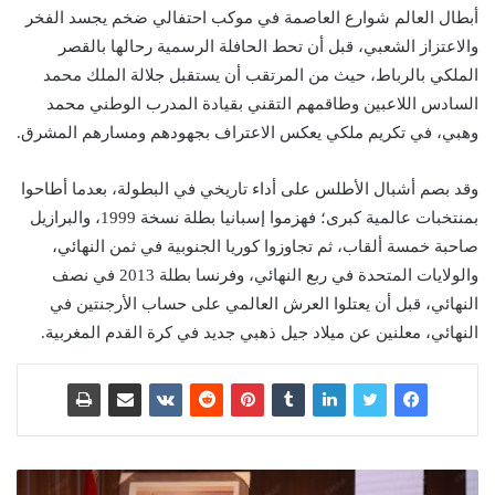
أبطال العالم شوارع العاصمة في موكب احتفالي ضخم يجسد الفخر
والاعتزاز الشعبي، قبل أن تحط الحافلة الرسمية رحالها بالقصر
الملكي بالرباط، حيث من المرتقب أن يستقبل جلالة الملك محمد
السادس اللاعبين وطاقمهم التقني بقيادة المدرب الوطني محمد
وهبي، في تكريم ملكي يعكس الاعتراف بجهودهم ومسارهم المشرق.
وقد بصم أشبال الأطلس على أداء تاريخي في البطولة، بعدما أطاحوا
بمنتخبات عالمية كبرى؛ فهزموا إسبانيا بطلة نسخة 1999، والبرازيل
صاحبة خمسة ألقاب، ثم تجاوزوا كوريا الجنوبية في ثمن النهائي،
والولايات المتحدة في ربع النهائي، وفرنسا بطلة 2013 في نصف
النهائي، قبل أن يعتلوا العرش العالمي على حساب الأرجنتين في
النهائي، معلنين عن ميلاد جيل ذهبي جديد في كرة القدم المغربية.