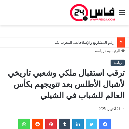
القائمة
رغم المشاريع والإصلاحات.. المغرب يكتفي بالمرتبة 106 عالمياً في مؤشر مناخ الأعمال لعام 2026
الرئيسية
/
رياضة
رياضة
ترقب استقبال ملكي وشعبي تاريخي
لأشبال الأطلس بعد تتويجهم بكأس
العالم للشباب في الشيلي
21 أكتوبر، 2025
فيسبوك
تويتر
لينكدإن
‏Tumblr
بينتيريست
‏Reddit
واتساب