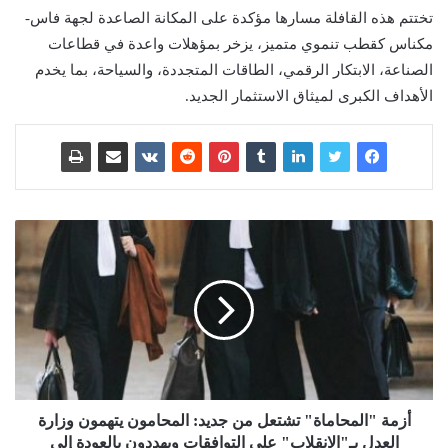
تختتم هذه القافلة مسارها مؤكدة على المكانة الصاعدة لجهة فاس-
مكناس كقطب تنموي متميز، يزخر بمؤهلات واعدة في قطاعات
الصناعة، الابتكار الرقمي، الطاقات المتجددة، والسياحة، بما يخدم
الأهداف الكبرى لميثاق الاستثمار الجديد.
أزمة "المحاماة" تشتعل من جديد: المحامون يتهمون وزارة
العدل بـ"الانقلاب" على التوافقات ويهددون بالعودة إلى