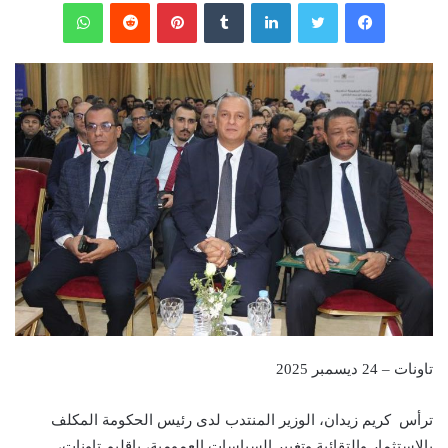
فيسبوك
تويتر
لينكدإن
‏Tumblr
بينتيريست
‏Reddit
واتساب
تاونات – 24 ديسمبر 2025
ترأس كريم زيدان، الوزير المنتدب لدى رئيس الحكومة المكلف
بالاستثمار والتقائية وتغيير السياسات العمومية، بإقليم تاونات،