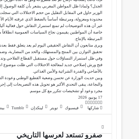
الجدل؟ ولماذا ظل المواطن المغربي يشعر بأن كلفة الوصول إلى 
الوزير حاول في المقابل التقليل من حجم الاختلالات التي سجلت
محدودة ومعزولة، ومرتبطة أساساً بالضغط الذي عرفته الأيام الأ
غير أن هذه التوضيحات لم تمنع استمرار النقاش حول فعالية آل
خاصة أن المواطنين يقيمون نجاح السياسات العمومية انطلاقاً من
المرتبطة بالإنتاج.
ويرى متابعون أن النقاش الحقيقي اليوم لم يعد يتعلق فقط بعدد 
تحقيق التوازن بين المنتج والمستهلك، والحد من المضاربة، وضم
وفي ظل استمرار التساؤلات حول مستقبل القطاع الفلاحي وتدبير
فتح ورش إصلاحي جديد لمعالجة الاختلالات التي ظلت موضوع انت
بالأضاحي والقدرة الشرائية والأمن الغذائي.
وبين حديث الوزارة عن تحسن وضعية القطيع الوطني وعودة التو
والنجاعة، يبقى التحدي الأكبر هو تحويل هذه التصريحات إلى إج
مجرد وعود أو تشخيصات تتكرر مع كل موسم.
17 يونيو، 2026
ت
ل
ب
ف
و
شاركها
فيسبوك
تويتر
لينكدإن
بين
ي
ي
ي
ا
و
T
R
ي
ن
ن
ت
e
u
س
ب
ت
ت
ك
d
m
س
ي
ا
و
ر
د
b
d
صفرو تستعد لعرسها التاريخي
إ
l
i
ر
ك
ب