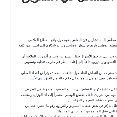
ام مجلس المستشارين فتح النقاش بقوة حول واقع القطاع الفلاحي
قطيع الوطني وارتفاع أسعار الأضاحي وتزايد شكاوى المواطنين من كلفة
لات التي عرفتها الأسواق خلال السنوات الأخيرة، أكد وزير الفلاحة أن
 التسويق والتوزيع، داعياً إلى إعادة النظر في طريقة تنظيم وتسويق
بعد سنوات من النقاش الحاد حول تداعيات الجفاف وتراجع أعداد القطيع
 الأسواق، وهي عوامل ساهمت في خلق حالة من القلق لدى الأسر
ملكي لإعادة تكوين القطيع، إلى جانب التحسن الملحوظ في الظروف
مهم من التوازن داخل القطيع الوطني، مشيراً إلى أن الوزارة ومختلف
 وتقريب نقاط البيع من المواطنين.
الخلل يتركز في بعض حلقات التسويق والتوزيع، وهو ما اعتبره عدد من
ة التي تنقل المنتوج من المنتج إلى المستهلك.
 فإن السؤال الذي يفرض نفسه بقوة هو: لماذا استمرت الأسعار في إثارة