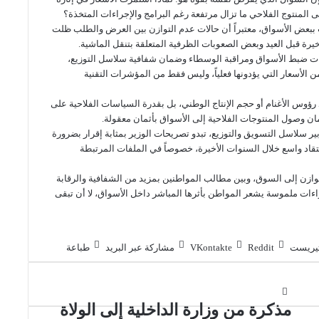
المنتوج الفلاحي ما تزال مرتفعة رغم البرامج والإجراءات المتخذة؟
 ببعض الأسواق، معتبراً أن حالات عدم التوازن بين العرض والطلب ظلت
خيرة قبل العيد وبعض الصعوبات الظرفية المتعلقة بتنقل الماشية.
يات ضبط الأسواق ومراقبة الوسطاء وضمان شفافية سلاسل التوزيع،
 الأسعار التي يؤدونها فعلياً، وليس فقط من المؤشرات التقنية
رؤوس الأغنام أو حجم الإنتاج الوطني، بل بقدرة السياسات الفلاحية على
ان وصول المنتوجات الفلاحية إلى الأسواق بأثمان معقولة.
 سلاسل التسويق والتوزيع، تبدو تصريحات الوزير بمثابة إقرار بضرورة
قاد واسع خلال السنوات الأخيرة، خصوصاً في الملفات المرتبطة
ازن إلى السوق، وبين مطالب المواطنين بمزيد من الشفافية والرقابة
راءات ملموسة يشعر المواطن بأثرها المباشر داخل الأسواق، لا أن تبقى
تيريست
مشاركة عبر البريد
طباعة
مذكرة من وزارة الداخلية إلى الولاة