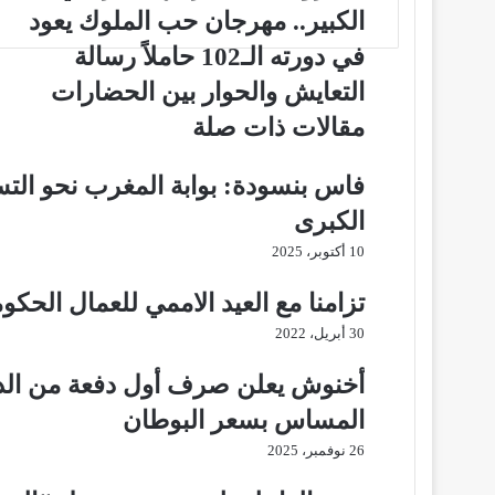
r
ي
t
ن
الكبير.. مهرجان حب الملوك يعود
س
في دورته الـ102 حاملاً رسالة
ت
التعايش والحوار بين الحضارات
مقالات ذات صلة
فاس بنسودة: بوابة المغرب نحو الت
الكبرى
10 أكتوبر، 2025
تزامنا مع العيد الاممي للعمال الحكوم
30 أبريل، 2022
أخنوش يعلن صرف أول دفعة من الدعم
المساس بسعر البوطان
26 نوفمبر، 2025