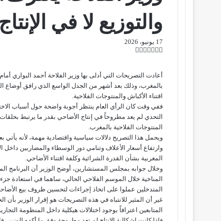
والتوزيع لا في الإنتاج
17 يونيو، 2026
ت
ل
ب
ف
و
ي
ي
ي
ا
و
T
R
ي
ن
ن
ت
e
u
س
أعادت التصريحات التي أدلى بها وزير الفلاحة أحمد البواري أم
ب
ت
ت
ك
d
m
س
بالمغرب، وذلك بعد أشهر من الجدل الواسع الذي رافق أوضاع ال
ي
ا
و
ر
د
b
d
اقتناء الأكباش والمنتوجات الفلاحية.
إ
l
i
ر
ك
ب
ففي وقت كان الرأي العام ينتظر أجوبة واضحة حول أسباب الاختلا
r
ي
t
ن
التحدي لم يعد مطروحاً في إنتاج الأضاحي بقدر ما يرتبط بحلقات
س
المنتوجات الفلاحية بالمغرب.
ت
ويحمل هذا التصريح دلالات سياسية واقتصادية مهمة، لأنه يأتي 
وارتفاع أسعار الأعلاف وتنامي دور الوسطاء والمضاربين داخل
المغربية بشأن القدرة الشرائية وكلفة اقتناء الأضاحي.
وخلال جوابه بمجلس المستشارين، أوضح الوزير أن البرنامج ال
المناخية خلال الموسم الفلاحي الحالي، ساهما في استعادة جزء 
المتدخلين عملوا على اتخاذ إجراءات لتحسين ظروف بيع الأضاحي
غير أن المثير للانتباه في هذه التصريحات هو إقرار الوزير بأن 
المتابعين اعترافاً بوجود اختلالات هيكلية داخل المنظومة التجاري
فإذا كانت إشكالية الإنتاج لم تعد مطروحة وفق ما أكده الوزير،