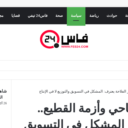
ة
حوادث
رياضة
سياسة
صحة
فاس24 تيفي
قضايا
مج
شاهد
الفلاحة يعترف: المشكل في التسويق والتوزيع لا في الإنتاج
ال
26 أكتوبر، 2024
حي وأزمة القطيع..
: المشكل في التسويق