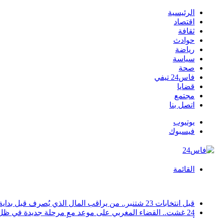
الرئيسية
اقتصاد
ثقافة
حوادث
رياضة
سياسة
صحة
فاس24 تيفي
قضايا
مجتمع
اتصل بنا
يوتيوب
فيسبوك
القائمة
أخبار عاجلة
قبل انتخابات 23 شتنبر.. من يراقب المال الذي يُصرف قبل بداية الحملة؟ وهل تستطيع اللجان المركزية والإقليمية ضبط «الإنفاق الانتخابي المبكر»؟
24 غشت.. القضاء المغربي على موعد مع مرحلة جديدة في ظل دخول قانون المسطرة المدنية حيز التنفيذ