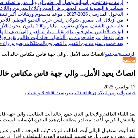
أزمة سبتة تتجاوز إسبانيا وتصل إلى قلب أوروبا.. مدريد تصعّد
سماسرة البطولة تحت المجهر.. هل أصبح وكلاء المدربين واللاعب
الدخول المدرسي 2026-2027.. موعد محسوم ورهانات أكبر تنتظر المدرسة المغربية والأسر والتلاميذ
من أزيلال إلى صفرو.. شوكي رئيس حزب التجمع الوطني للأحرار 
غابة عين الشقف بمولاي يعقوب.. مليار و200 مليون تبخرت الأزبال والمياه الراكدة تفضح «تأهيلاً» لم يصمد طويلاً
لبؤات الأطلس أمام جنوب إفريقيا.. مباراة العبور إلى نصف النها
فاس تدخل مرحلة جديدة من التأهيل.. خالد آيت طالب يقود جولات 
بعد خمس سنوات من التدبير.. التصريح بالممتلكات يضع وزراء
الرئيسية
/
مجتمع
/
انصاتٌ يعيد الأمل.. والي جهة فاس مكناس خالد آيت ا
مجتمع
انصاتٌ يعيد الأمل.. والي جهة فاس مكناس خال
17 نوفمبر، 2025
فيسبوك
تويتر
لينكدإن
بينتيريست
واتساب
بعد اللقاء الدافئ والإيجابي الذي جمع خالد آيت الطالب، والي جهة ف
والعيش الكريم، أكدت مصادر مطلعة أن هذه البادرة الإنسانية ليست عملا
لقد أثبت استقبال الوالي آيت الطالب لنزلاء “باب الخوخة”، الذين عبر
ليس مجرد واجب، بل هو تجسيد للمفهوم الجديد للسلطة و إقرار بـ مشر