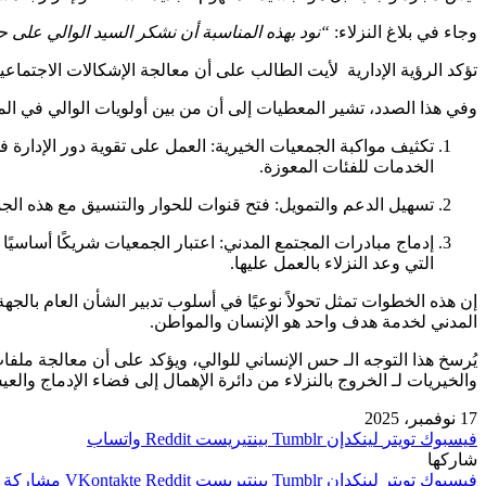
وجاء في بلاغ النزلاء:
“نود بهذه المناسبة أن نشكر السيد الوالي على
تؤكد الرؤية الإدارية لأيت الطالب على أن معالجة الإشكالات الاجتما
وفي هذا الصدد، تشير المعطيات إلى أن من بين أولويات الوالي في المر
تكثيف مواكبة الجمعيات الخيرية: العمل على تقوية دور الإدارة ف
الخدمات للفئات المعوزة.
تسهيل الدعم والتمويل: فتح قنوات للحوار والتنسيق مع هذه الجم
إدماج مبادرات المجتمع المدني: اعتبار الجمعيات شريكًا أساسيًا
التي وعد النزلاء بالعمل عليها.
إن هذه الخطوات تمثل تحولاً نوعيًا في أسلوب تدبير الشأن العام بالجهة
المدني لخدمة هدف واحد هو الإنسان والمواطن.
يُرسخ هذا التوجه الـ حس الإنساني للوالي، ويؤكد على أن معالجة ملفات 
والخيريات لـ الخروج بالنزلاء من دائرة الإهمال إلى فضاء الإدماج والع
17 نوفمبر، 2025
فيسبوك
تويتر
لينكدإن
بينتيريست
واتساب
شاركها
فيسبوك
تويتر
لينكدإن
بينتيريست
مشاركة ع