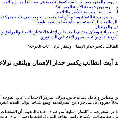
 ضد روما والمغرب يفرض نفسه كقوة إقليمية في معادلة الهجرة والأمن
ين يرسمون خريطة الأندية المغربية؟
يواصل جولة التعبئة ويضع «كرامة وفرص للجميع» في قلب معركة 2026
ئي والمونديال
ميدانية ويعبّئ مختلف المتدخلين لإعادة الاعتبار للأحياء والمرافق و
 حكومة أخنوش تحت مجهر الافتحاص الدستوري
لطالب يكسر جدار الإهمال ويلتقي نزلاء “باب الخوخة”
د آيت الطالب يكسر جدار الإهمال ويلتقي نزلاء
اس مكناس وعامل عمالة فاس، بنزلاء المركز الاجتماعي “باب الخوخة”، و
ً معزولاً، بل هي جزء من استراتيجية أوسع يتبناها الوالي الجديد لتعزي
وا عن شعورهم بـ “التنكر” سابقاً من طرف عمدة المدينة، أن السلطات ت
وعية مطالب الإدماج وكسر لحاجز البيروقراطية والإهمال الذي عانت م