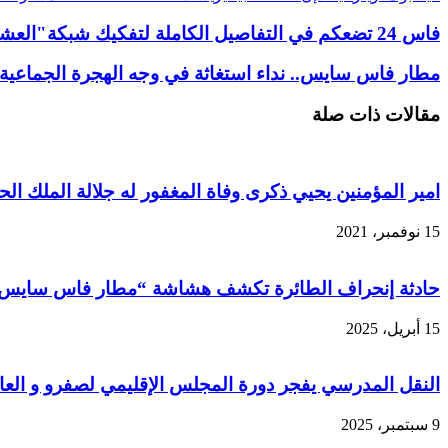
فاس 24 تضعكم في التفاصيل الكاملة لتفكيك شبكة"العشاء" لترويج الكوكايين بفاس… عملية استخباراتية محكمة تُسقط 6 متورطين بعد أسابيع من التتبع
مطار فاس سايس.. نداء استغاثة في وجه الهجرة الجماعية 
مقالات ذات صلة
امير المؤمنين يحيي ذكرى وفاة المغفور له جلالة الملك الح
15 نوفمبر، 2021
حادثة إنحراف الطائرة تكشف هشاشة “مطار فاس سايس”…
15 أبريل، 2025
النقل المدرسي يفجر دورة المجلس الإقليمي لصفرو و العا
9 سبتمبر، 2025