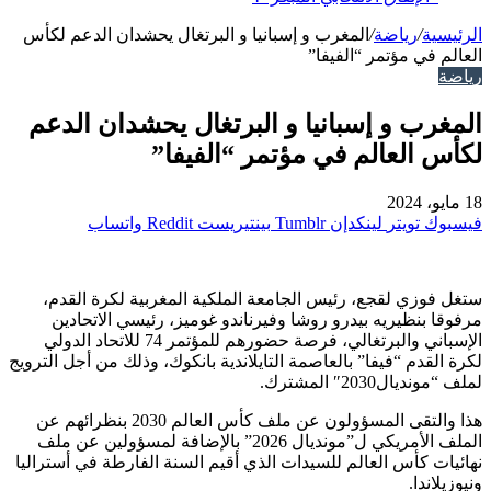
الرئيسية
/
رياضة
/
المغرب و إسبانيا و البرتغال يحشدان الدعم لكأس
العالم في مؤتمر “الفيفا”
رياضة
المغرب و إسبانيا و البرتغال يحشدان الدعم
لكأس العالم في مؤتمر “الفيفا”
18 مايو، 2024
فيسبوك
تويتر
لينكدإن
بينتيريست
واتساب
ستغل فوزي لقجع، رئيس الجامعة الملكية المغربية لكرة القدم،
مرفوقا بنظيريه بيدرو روشا وفيرناندو غوميز، رئيسي الاتحادين
الإسباني والبرتغالي، فرصة حضورهم للمؤتمر 74 للاتحاد الدولي
لكرة القدم “فيفا” بالعاصمة التايلاندية بانكوك، وذلك من أجل الترويج
لملف “مونديال2030″ المشترك.
هذا والتقى المسؤولون عن ملف كأس العالم 2030 بنظرائهم عن
الملف الأمريكي ل”مونديال 2026” بالإضافة لمسؤولين عن ملف
نهائيات كأس العالم للسيدات الذي أقيم السنة الفارطة في أستراليا
ونيوزيلاندا.