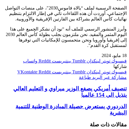
الصفحة الرسمية لملف “يالاه فاموس2030″، على منصات التواصل
الإجتماعي، أوردت أن هذه اللقاءات تأتي في إطار الالتزام بتنظيم
نهائيات كأس العالم بشراكة بين القارتين الإفريقية والأوروبية.
وأبرز المنشور الرسمي للملف أنه “نود أن نشكر الجميع على هذا
اليوم المثمر والمفيد. نحن ملتزمون بجلب بطولة كأس العالم 2030
إلى إفريقيا وأوروبا ونحن متحمسون للإمكانيات التي توفرها
لمستقبل كرة القدم”.
18 مايو، 2024
فيسبوك
تويتر
لينكدإن
بينتيريست
واتساب
شاركها
فيسبوك
تويتر
لينكدإن
بينتيريست
مشاركة عبر البريد
طباعة
تنصيف أمريكي يصفع الوزير ميراوي و التعليم العالي
يتذيل الى 154 عالميا
الدردوري يستعرض حصيلة المبادرة الوطنية للتنمية
البشرية
مقالات ذات صلة