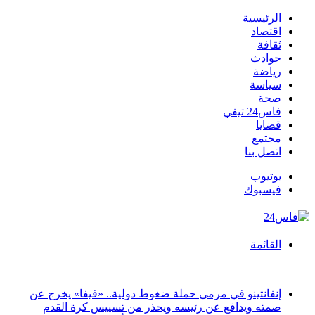
الرئيسية
اقتصاد
ثقافة
حوادث
رياضة
سياسة
صحة
فاس24 تيفي
قضايا
مجتمع
اتصل بنا
يوتيوب
فيسبوك
القائمة
أخبار عاجلة
إنفانتينو في مرمى حملة ضغوط دولية.. «فيفا» يخرج عن
صمته ويدافع عن رئيسه ويحذر من تسييس كرة القدم