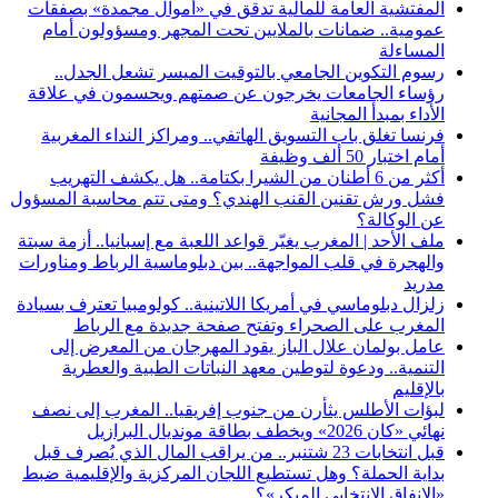
المفتشية العامة للمالية تدقق في «أموال مجمدة» بصفقات
عمومية.. ضمانات بالملايين تحت المجهر ومسؤولون أمام
المساءلة
رسوم التكوين الجامعي بالتوقيت الميسر تشعل الجدل..
رؤساء الجامعات يخرجون عن صمتهم ويحسمون في علاقة
الأداء بمبدأ المجانية
فرنسا تغلق باب التسويق الهاتفي.. ومراكز النداء المغربية
أمام اختبار 50 ألف وظيفة
أكثر من 6 أطنان من الشيرا بكتامة.. هل يكشف التهريب
فشل ورش تقنين القنب الهندي؟ ومتى تتم محاسبة المسؤول
عن الوكالة؟
ملف الأحد | المغرب يغيّر قواعد اللعبة مع إسبانيا.. أزمة سبتة
والهجرة في قلب المواجهة.. بين دبلوماسية الرباط ومناورات
مدريد
زلزال دبلوماسي في أمريكا اللاتينية.. كولومبيا تعترف بسيادة
المغرب على الصحراء وتفتح صفحة جديدة مع الرباط
عامل بولمان علال الباز يقود المهرجان من المعرض إلى
التنمية.. ودعوة لتوطين معهد النباتات الطبية والعطرية
بالإقليم
لبؤات الأطلس يثأرن من جنوب إفريقيا.. المغرب إلى نصف
نهائي «كان 2026» ويخطف بطاقة مونديال البرازيل
قبل انتخابات 23 شتنبر.. من يراقب المال الذي يُصرف قبل
بداية الحملة؟ وهل تستطيع اللجان المركزية والإقليمية ضبط
«الإنفاق الانتخابي المبكر»؟