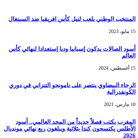
المنتخب الوطني يلعب لنيل كأس افريقيا ضد السينغال
15 مايو، 2023
أسود الصالات يدكون إسبانيا وديا إستعدادا لنهائي كأس
العالم
15 أغسطس، 2024
الرجاء البيضاوي ينتصر على نامونجو التنزاني في دوري
الكونفدرالية
10 مارس، 2021
المغرب يكتب فصلاً جديداً من المجد العالمي.. أسود
الأطلس يكتسحون كندا بثلاثية ويبلغون ربع نهائي مونديال
2026